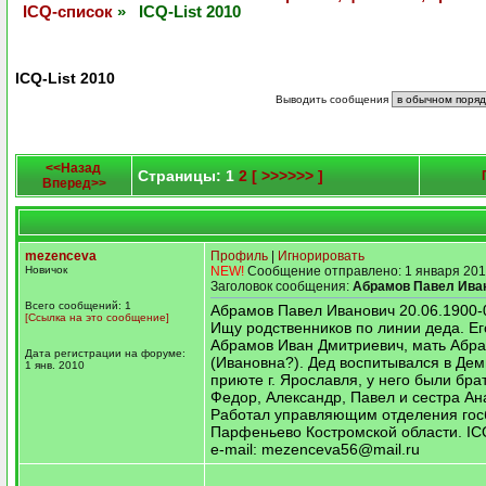
ICQ-список
» ICQ-List 2010
ICQ-List 2010
Выводить сообщения
<<Назад
Страницы: 1
2
[ >>>>>> ]
Вперед>>
mezenceva
Профиль
|
Игнорировать
Новичок
NEW!
Сообщение отправлено: 1 января 201
Заголовок сообщения:
Абрамов Павел Ива
Всего сообщений: 1
Абрамов Павел Иванович 20.06.1900-
[Ссылка на это сообщение]
Ищу родственников по линии деда. Ег
Абрамов Иван Дмитриевич, мать Абр
Дата регистрации на форуме:
(Ивановна?). Дед воспитывался в Де
1 янв. 2010
приюте г. Ярославля, у него были бра
Федор, Александр, Павел и сестра Ан
Работал управляющим отделения госб
Парфеньево Костромской области. I
e-mail: mezenceva56@mail.ru