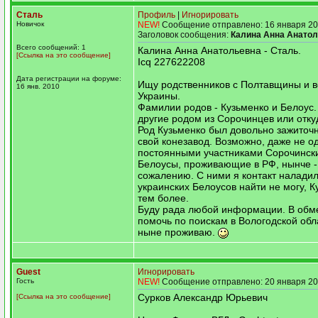
Сталь
Профиль
|
Игнорировать
Новичок
NEW!
Сообщение отправлено: 16 января 20
Заголовок сообщения:
Калина Анна Анато
Всего сообщений: 1
Калина Анна Анатольевна - Сталь.
[Ссылка на это сообщение]
Icq 227622208
Дата регистрации на форуме:
Ищу родственников с Полтавщины и 
16 янв. 2010
Украины.
Фамилии родов - Кузьменко и Белоус. 
другие родом из Сорочинцев или отку
Род Кузьменко был довольно зажиточ
свой конезавод. Возможно, даже не о
постоянными участниками Сорочинск
Белоусы, проживающие в РФ, нынче -
сожалению. С ними я контакт наладил
украинских Белоусов найти не могу, К
тем более.
Буду рада любой информации. В обм
помочь по поискам в Вологодской обла
ныне проживаю.
Guest
Игнорировать
Гость
NEW!
Сообщение отправлено: 20 января 20
Сурков Александр Юрьевич
[Ссылка на это сообщение]