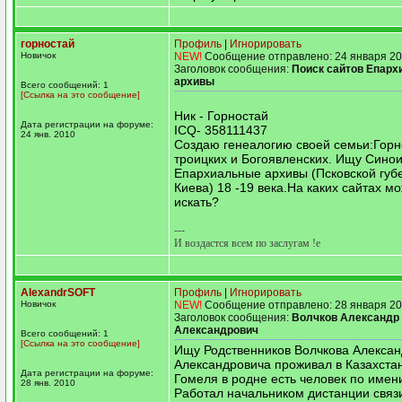
горностай
Профиль
|
Игнорировать
Новичок
NEW!
Сообщение отправлено: 24 января 20
Заголовок сообщения:
Поиск сайтов Епар
архивы
Всего сообщений: 1
[Ссылка на это сообщение]
Ник - Горностай
Дата регистрации на форуме:
ICQ- 358111437
24 янв. 2010
Cоздаю генеалогию своей семьи:Горн
троицких и Богоявленских. Ищу Сино
Епархиальные архивы (Псковской губ
Киева) 18 -19 века.На каких сайтах м
искать?
---
И воздастся всем по заслугам !e
AlexandrSOFT
Профиль
|
Игнорировать
Новичок
NEW!
Сообщение отправлено: 28 января 20
Заголовок сообщения:
Волчков Александр
Александрович
Всего сообщений: 1
[Ссылка на это сообщение]
Ищу Родственников Волчкова Алекса
Александровича проживал в Казахста
Дата регистрации на форуме:
Гомеля в родне есть человек по имен
28 янв. 2010
Работал начальником дистанции связ