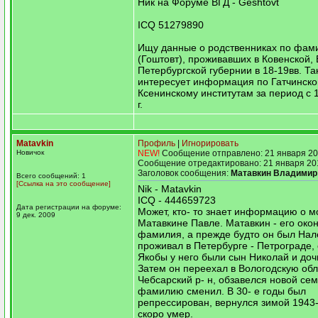
Ник на Форуме ВГД - Geshtovt
ICQ 51279890
Ищу данные о родственниках по фам
(Гоштовт), проживавших в Ковенской,
Петербургской губернии в 18-19вв. Та
интересует информация по Гатчинско
Ксенинскому институтам за период с 
г.
Matavkin
Профиль
|
Игнорировать
Новичок
NEW!
Сообщение отправлено: 21 января 20
Сообщение отредактировано: 21 января 20
Заголовок сообщения:
Матавкин Владимир
Всего сообщений: 1
[Ссылка на это сообщение]
Nik - Matavkin
ICQ - 444659723
Дата регистрации на форуме:
Может, кто- то знает информацию о 
9 дек. 2009
Матавкине Павле. Матавкин - его око
фамилия, а прежде будто он был Нал
проживал в Петербурге - Петрограде,
Якобы у него были сын Николай и доч
Затем он переехал в Вологодскую обл
Чебсарский р- н, обзавелся новой сем
фамилию сменил. В 30- е годы был
репрессирован, вернулся зимой 1943-
скоро умер.