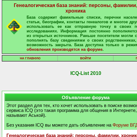
Генеалогическая база знаний: персоны, фамилии
хроника
База содержит фамильные списки, перечни населе
статьи, биографии, контакты генеалогов и многое дру
использовать ее как отправную точку в своих ге
исследованиях. Информация постоянно пополняетс
из открытых источников. Раньше посетители могли 
пополнять базу сведениями о своих родственниках,
возможность закрыта. База доступна только в режи
обновления производятся на форуме
.
НА ГЛАВНУЮ
ВОЙТИ
ICQ-List 2010
Объявление форума
Этот раздел для тех, кто хочет использовать в поиске возм
сервиса ICQ (это такая программа для общения в Интернете,
называют Аськой).
Без указания ICQ вы можете дать объявление на
Форуме ВГ
Генеалогическая база знаний: персоны, фамилии, хроник