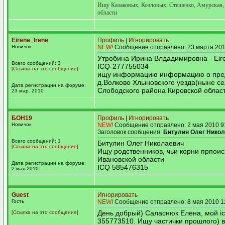
Ищу Казаковых, Козловых, Стешенко, Амурская,
области
Eirene_Irene
Профиль
|
Игнорировать
Новичок
NEW!
Сообщение отправлено: 23 марта 201
Утробина Ирина Влдадимировна - Eir
Всего сообщений: 3
ICQ-277755034
[Ссылка на это сообщение]
ищу информацию информацию о пред
д.Волково Хлыновского уезда(ныне с
Дата регистрации на форуме:
Слободского района Кировской област
23 мар. 2010
БОН19
Профиль
|
Игнорировать
Новичок
NEW!
Сообщение отправлено: 2 мая 2010 9
Заголовок сообщения:
Битулин Олег Нико
Всего сообщений: 1
Битулин Олег Николаевич
[Ссылка на это сообщение]
Ищу родственников, чьи корни прпоис
Ивановской области
Дата регистрации на форуме:
ICQ 585476315
2 мая 2010
Guest
Игнорировать
Гость
NEW!
Сообщение отправлено: 8 мая 2010 1
День добрый) Саласнюк Елена, мой i
[Ссылка на это сообщение]
355773510. Ищу частички прошлого) 