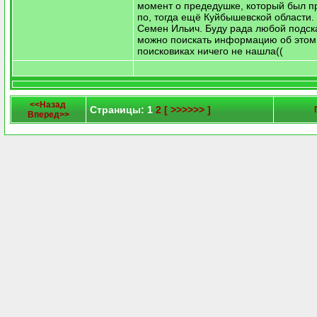
момент о предедушке, который был 
по, тогда ещё Куйбышевской области.
Семен Ильич. Буду рада любой подска
можно поискать информацию об этом,
поисковиках ничего не нашла((
<<Назад
Страницы: 1
2
[ >>>>>> ]
Вперед>>