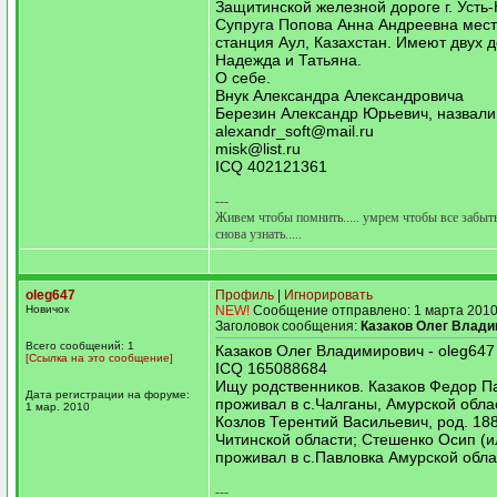
Защитинской железной дороге г. Усть
Супруга Попова Анна Андреевна мес
станция Аул, Казахстан. Имеют двух 
Надежда и Татьяна.
О себе.
Внук Александра Александровича
Березин Александр Юрьевич, назвали 
alexandr_soft@mail.ru
misk@list.ru
ICQ 402121361
---
Живем чтобы помнить..... умрем чтобы все забыть.
снова узнать.....
oleg647
Профиль
|
Игнорировать
Новичок
NEW!
Сообщение отправлено: 1 марта 2010
Заголовок сообщения:
Казаков Олег Влад
Всего сообщений: 1
Казаков Олег Владимирович - oleg647
[Ссылка на это сообщение]
ICQ 165088684
Ищу родственников. Казаков Федор П
Дата регистрации на форуме:
проживал в с.Чалганы, Амурской област
1 мар. 2010
Козлов Терентий Васильевич, род. 1880
Читинской области; Стешенко Осип (и
проживал в с.Павловка Амурской облас
---