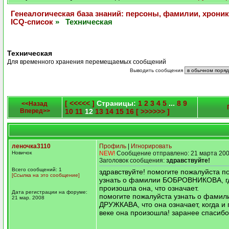
Генеалогическая база знаний: персоны, фамилии, хроник
ICQ-список
» Техническая
Техническая
Для временного хранения перемещаемых сообщений
Выводить сообщения
[ <<<<< ]
Страницы:
1
2
3
4
5
...
8
9
<<Назад
Вперед>>
10
11
12
13
14
15
16
[ >>>>>> ]
леночка3110
Профиль
|
Игнорировать
Новичок
NEW!
Сообщение отправлено: 21 марта 200
Заголовок сообщения:
здравствуйте!
Всего сообщений: 1
здравствуйте! помогите пожалуйста 
[Ссылка на это сообщение]
узнать о фамилии БОБРОВНИКОВА, гд
произошла она, что означает.
Дата регистрации на форуме:
помогите пожалуйста узнать о фамил
21 мар. 2008
ДРУЖКАВА, что она означает, когда и г
веке она произошла! заранее спасибо
---