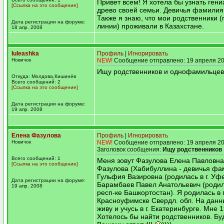
Привет всем! Я хотела бы узнать ген
[Ссылка на это сообщение]
древо своей семьи. Девичья фамилия 
Также я знаю, что мои родственники (
Дата регистрации на форуме:
линии) проживали в Казахстане.
18 апр. 2008
Iuleashka
Профиль
|
Игнорировать
Новичок
NEW!
Сообщение отправлено: 19 апреля 20
Ищу родственников и однофамильцев
Откуда: Молдова,Кишинёв
Всего сообщений: 2
[Ссылка на это сообщение]
Дата регистрации на форуме:
19 апр. 2008
Елена Фазулова
Профиль
|
Игнорировать
Новичок
NEW!
Сообщение отправлено: 19 апреля 20
Заголовок сообщения:
Ищу родственников
Всего сообщений: 1
Меня зовут Фазулова Елена Павловна
[Ссылка на это сообщение]
Фазулова (Хабибуллина - девичья фа
Гульфия Вазировна (родилась в г. Уфе
Дата регистрации на форуме:
Барамбаев Павел Анатольевич (родил
19 апр. 2008
респ-ке Башкортостан). Я родилась в г
Красноуфимске Свердл. обл. На дан
живу и учусь в г. Екатеринбурге. Мне 1
Хотелось бы найти родственников. Бу