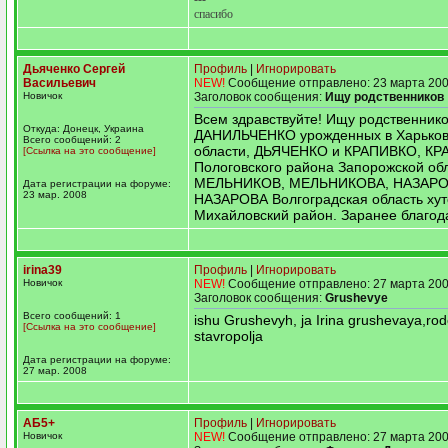
спасибо
Дьяченко Сергей
Профиль
|
Игнорировать
Васильевич
NEW!
Сообщение отправлено: 23 марта 200
Новичок
Заголовок сообщения:
Ищу родственников
Всем здравствуйте! Ищу родственник
Откуда: Донецк, Украина
ДАНИЛЬЧЕНКО урожденных в Харьков
Всего сообщений: 2
области, ДЬЯЧЕНКО и КРАПИВКО, К
[Ссылка на это сообщение]
Пологовского района Запорожской обл
МЕЛЬНИКОВ, МЕЛЬНИКОВА, НАЗАРО
Дата регистрации на форуме:
23 мар. 2008
НАЗАРОВА Волгоградская область ху
Михайловский район. Заранее благод
irina39
Профиль
|
Игнорировать
Новичок
NEW!
Сообщение отправлено: 27 марта 200
Заголовок сообщения:
Grushevye
Всего сообщений: 1
ishu Grushevyh, ja Irina grushevaya,ro
[Ссылка на это сообщение]
stavropolja
Дата регистрации на форуме:
27 мар. 2008
АБ5+
Профиль
|
Игнорировать
Новичок
NEW!
Сообщение отправлено: 27 марта 200