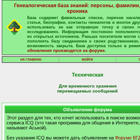
Генеалогическая база знаний: персоны, фамилии
хроника
База содержит фамильные списки, перечни населе
статьи, биографии, контакты генеалогов и многое дру
использовать ее как отправную точку в своих ге
исследованиях. Информация постоянно пополняетс
из открытых источников. Раньше посетители могли 
пополнять базу сведениями о своих родственниках,
возможность закрыта. База доступна только в режи
обновления производятся на форуме
.
НА ГЛАВНУЮ
ВОЙТИ
Техническая
Для временного хранения
перемещаемых сообщений
Объявление форума
Этот раздел для тех, кто хочет использовать в поиске возм
сервиса ICQ (это такая программа для общения в Интернете,
называют Аськой).
Без указания ICQ вы можете дать объявление на
Форуме ВГ