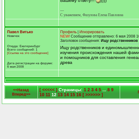
Вашему ответу!!!
))))
---
С уважением, Фазулова Елена Павловна
Павел Витько
Профиль
|
Игнорировать
Новичок
NEW!
Сообщение отправлено: 6 мая 2008 1
Заголовок сообщения:
Ищу родственников
Откуда: Екатеринбург
Ищу родственников и единомышленни
Всего сообщений: 1
изучения происхождения нашей фам
[Ссылка на это сообщение]
и помощников для составления генеа
древа
Дата регистрации на форуме:
6 мая 2008
[ <<<<< ]
Страницы:
1
2
3
4
5
...
8
9
<<Назад
Вперед>>
10
11
12
13
14
15
16
[ >>>>>> ]