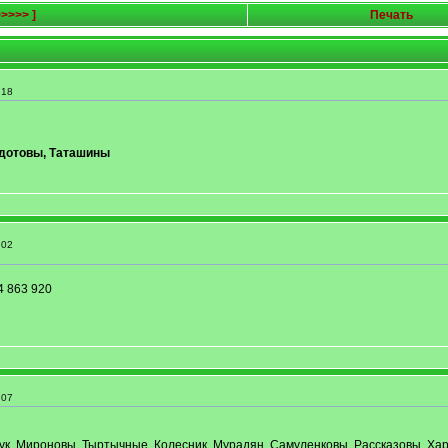
>>>>> ]
Печать
:18
едотовы, Таташины
:02
 863 920
:07
ук, Мироновы, Тыртычные, Колесник, Мурадян, Самуленковы, Рассказовы, Хар