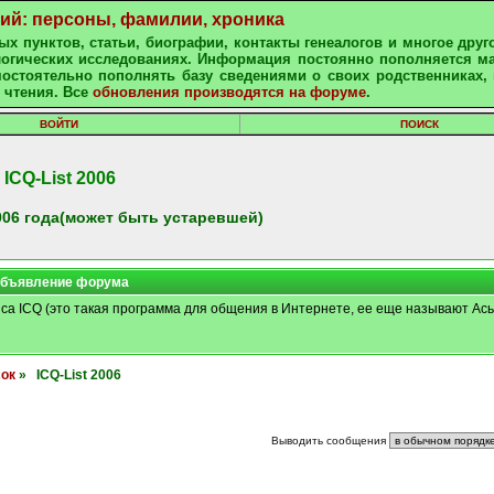
ний: персоны, фамилии, хроника
х пунктов, статьи, биографии, контакты генеалогов и многое друг
алогических исследованиях. Информация постоянно пополняется м
остоятельно пополнять базу сведениями о своих родственниках, 
 чтения. Все
обновления производятся на форуме
.
ВОЙТИ
ПОИСК
ICQ-List 2006
06 года(может быть устаревшей)
бъявление форума
иса ICQ (это такая программа для общения в Интернете, ее еще называют Ась
сок
» ICQ-List 2006
Выводить сообщения