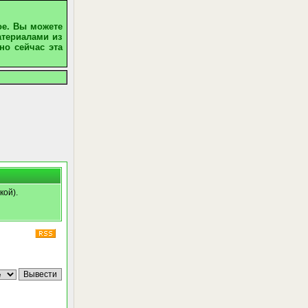
ое. Вы можете
атериалами из
но сейчас эта
кой).