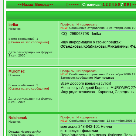
<<Назад
Вперед>>
[ <<<<< ]
Страницы:
1
2
3
4
5
6
7
8
9
[ >
lorika
Профиль
|
Игнорировать
NEW!
Сообщение отправлено: 3 сентября 2006 19
Новичок
ICQ - 299068798 - lorika
Всего сообщений: 1
Ищу информацию о своих предках:
[Ссылка на это сообщение]
Объедковы, Ко(а)наковы, Михалкины, Ф
Дата регистрации на форуме:
3 сен. 2006
Muromec
Профиль
|
Игнорировать
NEW!
Сообщение отправлено: 8 сентября 2006 17
Новичок
Заголовок сообщения:
Ищу предков
Всем доброго времени суток!
Всего сообщений: 2
Меня зовут Андрей Корнев - MUROMEC 274
[Ссылка на это сообщение]
Ищу родственников - Корневы, Середкины.
Дата регистрации на форуме:
8 сен. 2006
Nelchonok
Профиль
|
Игнорировать
NEW!
Сообщение отправлено: 12 сентября 2006 2
Новичок
моя аська 248-842-101 Нелли
интересуют фамилии:
Откуда: Новороссийск
Поно(а)маревы, Клименко, Дубовик, Полищ
Всего сообщений: 2