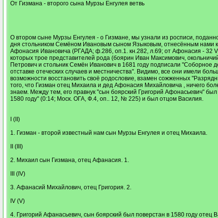
От Гизмана - второго сына Мурзы Енгулея ветвь
О втором сыне Мурзы Енгулея - о Гизмане, мы узнали из росписи, поданн
дня стольником Семёном Ивановым сыном Языковым, отнесённым нами к
Афонасия Ивановича (РГАДА; ф.286, оп.1. кн.282, л.69; от Афонасия - 32 V1
которых трое представителей рода (боярин Иван Максимович, окольничи
Петрович и стольник Семён Иванович в 1681 году подписали "Соборное д
отставке отеческих случаев и местничества". Видимо, все они имели бол
возможности восстановить своё родословие, взамен сожженных "Разрядны
того, что Гизман отец Михаила и дед Афонасия Михайловича , ничего бол
знаем. Между тем, его правнук "сын боярский Григорий Афонасьевич" был
1580 году" (0:14; Моск. ОГА, Ф.4, оп.. 12, № 225) и был отцом Василия.
I (II)
1. Гизман - второй известный нам сын Мурзы Енгулея и отец Михаила.
II (III)
2. Михаил сын Гизмана, отец Афанасия. 1.
III (IV)
3. Афанасий Михайлович, отец Григория. 2.
IV (V)
4. Григорий Афанасьевич, сын боярский был поверстан в 1580 году отец В