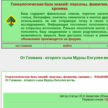
Генеалогическая база знаний: персоны, фамилии
хроника
База содержит фамильные списки, перечни населе
статьи, биографии, контакты генеалогов и многое дру
использовать ее как отправную точку в своих ге
исследованиях. Информация постоянно пополняетс
из открытых источников. Раньше посетители могли 
пополнять базу сведениями о своих родственниках,
возможность закрыта. База доступна только в режи
обновления производятся на форуме
.
НА ГЛАВНУЮ
ВОЙТИ
От Гизмана - второго сына Мурзы Енгулея в
Генеалогическая база знаний: персоны, фамилии, хроника
»
ЯЗЫКОВ
От Гизмана - второго сына Мурзы Енгулея ветвь
Автор статьи: Ю.А.Захваткин (Язык
Первоисточник:
РД