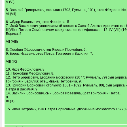
V (VI)
5. Василий Григорьевич, стольник (1703; Руммель, 101), отец Фёдора и Иса
VI (VII)
6. Фёдор Васильевич, отец Феофила. 5.
7. Исай Васильевич, упоминаемый вместе с Саввой Александровичем (от 
III(VII) и Петром Семёновичем среди смолян (от Афонасия - 12 1V (VIII) (16
Бориса. 5.
VII (VIII)
8. Феофил Фёдорович, отец Якова и Прокофия. 6.
9. Борис Исаевич, отец Петра, Григория и Василия. 7.
VIII (IX)
10. Яков Феофилович. 8.
11. Прокофий Феофилович. 8.
12. Пётр Борисович, дворянин московский (1677; Руммель, 79) сын Бориса
Григория и Василия; отец Ивана Петровича. 9.
13. Григорий Борисович, стольник (1681 - 1692; Руммель, 80), сын Бориса 
Петра и Василия. 9.
14. Василий Борисович, сын Бориса Исаевича, брат Григория и Петра.
9.
IX (X)
15. Иван Петрович, сын Петра Борисовича, дворянина московского 1677; Р