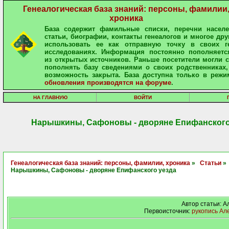
Генеалогическая база знаний: персоны, фамилии
хроника
База содержит фамильные списки, перечни населе
статьи, биографии, контакты генеалогов и многое дру
использовать ее как отправную точку в своих ге
исследованиях. Информация постоянно пополняетс
из открытых источников. Раньше посетители могли 
пополнять базу сведениями о своих родственниках,
возможность закрыта. База доступна только в режи
обновления производятся на форуме
.
НА ГЛАВНУЮ
ВОЙТИ
Нарышкины, Сафоновы - дворяне Епифанского
Генеалогическая база знаний: персоны, фамилии, хроника
»
Статьи
Нарышкины, Сафоновы - дворяне Епифанского уезда
Автор статьи: 
Первоисточник:
рукопись Ал