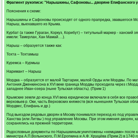
Фрагмент рукописи: "Нарышкины, Сафоновы... дворяне Епифанского 
Пояснения к схеме:
Нарышкины и Сафоновы происходят от одного прапредка, звавшегося Мо
Нарыш, выехавшего из Крыма.
Курбат (а также Гураган, Коркуз, Корибут) – титульный маркер - ханский з
имели: Тамерлан, Хан Мамай….).
Нарыш – образуется также как:
Тохта – Тохтамыш
Куремса – Курмыш
Наримант – Нарыш
Мордка – образуется от малой Тартарии, малой Орды или Мордвы. По м
Антония Дженкинсона в XVI веке граница Мордвы проходила через г.Мордв
западнее Иван-озера (ныне Тульская область). (Прим 1)
Крымские земли до конца XVI века юридически включали в себя все прав
верховьев р. Оки, часть Верховских княжеств (вся нынешняя Тульская облас
Мордвес, Епифань и др.)
Под выездом рядовых дворян в Москву понимался переход из под управл
Ханства (или Литвы ) под управление Москвы. При этом имения дворян, к
сохранялись на прежней территории.
Родословные документы по Нарышкиным уничтожены «немцами» после к
министра А.П.Волынского, П.М.Еропкина и А.Ф. Хрущёва (Прим.2) в 1740 г