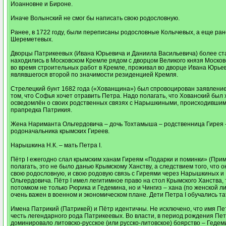
Иоанновне и Бироне.
Иначе Волынский не смог бы написать свою родословную.
Ранее, в 1722 году, были переписаны родословные Колычевых, а еще ра
Шереметевых.
Дворцы Патрикеевых (Ивана Юрьевича и Даниила Васильевича) более ст
находились в Московском Кремле рядом с дворцом Великого князя Московско
во время строительных работ в Кремле, проживал во дворце Ивана Юрьев
являвшегося второй по значимости резиденцией Кремля.
Стрелецкий бунт 1682 года («Хованщина») был спровоцирован заявление
том, что Софья хочет отравить Петра. Надо полагать, что Хованский был
осведомлён о своих родственных связях с Нарышкиными, происходившим
прапредка Патрикия.
Жена Нариманта Ольгердовича – дочь Тохтамыша – родственница Гирея 
родоначальника крымских Гиреев.
Нарышкина Н.К. – мать Петра I.
Пётр I ежегодно слал крымским ханам Гиреям «Подарки и поминки» (Прим
полагать, это не было данью Крымскому Ханству, а следствием того, что 
свою родословную, и свою родовую связь с Гиреями через Нарышкиных 
Ольгердовича. Пётр I имел легитимное право на стол Крымского Ханства, 
потомком не только Рюрика и Гедемина, но и Чингиз – хана (по женской л
очень важен в военном и экономическом плане. Дети Петра I обучались та
Имена Патрикий (Патрикей) и Пётр идентичны. Не исключено, что имя Пет
честь легендарного рода Патрикеевых. Во власти, в период рождения Пет
доминировало литовско-русское (или русско-литовское) боярство – Гедем