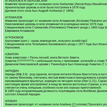
АГИБАЛОВ и АГИБАЛОВСКИЙ
Фамилия происходит от названия села Агибалово (Лисов Корь) Михайловс
Архангельская церковь в селе была построена в 1678 году.
Дьячком этого села был Андрей Агибалов († 1869).
АГЛАМАЗОВ
Фамилия происходит от названия села Агламазово (Колузва) Ряжского уе
Николаевская церковь в селе упоминается в окладных книгах 1676 года.
Священником села Стрекалово (Поплевино) Ряжского уезда с 1865 года 
Евфимиев Агламазов.
АГРОНОМОВ
Агрономия (греч.) - наука земледелия, сельского хозяйства3.
Священником села Телебукино Касимовского уезда с 1877 года был Иоан
Агрономов.
АЗМАТИН
Азма азматская = Песнь песней, книга Ветхого Завета.
Азматик (?????????) = небольшая песнь с припевами: аллилуйя и слава Т
Диаконом Николаевской церкви г. Раненбурга был Александр Азматин († 1
АКРИДИН
Акриды (Мф 3:4) - род саранчи, которою питался Иоанн Креститель в пус
по закону Моисееву, считалась чистым животным и принадлежала к разря
пресмыкающихся крылатых, ходящих на четырех ногах (Лев 11:21). Саран
настоящее время употребляют в пищу во многих восточных странах, и эт
считается очень изящным, особенно если оно хорошо приготовлено5.
В 1885 году исправляющим должность псаломщика села Воейково Данковс
состоял Алексий Акридин.
АЛАБИН
Фамилия происходит от названия села Алабино (Столпово) Пронского уе