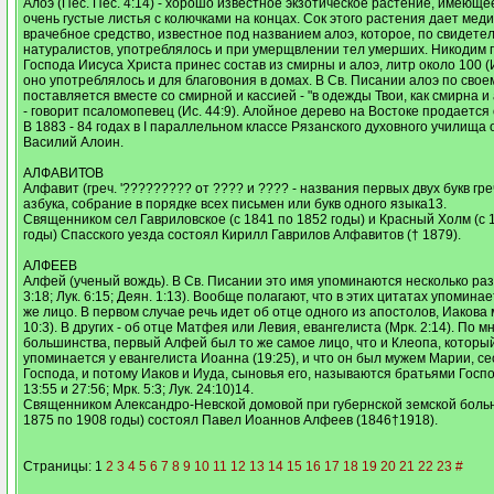
Алоэ (Пес. Пес. 4:14) - хорошо известное экзотическое растение, имеюще
очень густые листья с колючками на концах. Сок этого растения дает мед
врачебное средство, известное под названием алоэ, которое, по свидете
натуралистов, употреблялось и при умерщвлении тел умерших. Никодим 
Господа Иисуса Христа принес состав из смирны и алоэ, литр около 100 (И
оно употреблялось и для благовония в домах. В Св. Писании алоэ по сво
поставляется вместе со смирной и кассией - "в одежды Твои, как смирна и 
- говорит псаломопевец (Ис. 44:9). Алойное дерево на Востоке продается
В 1883 - 84 годах в I параллельном классе Рязанского духовного училища
Василий Алоин.
АЛФАВИТОВ
Алфавит (греч. '????????? от ???? и ???? - названия первых двух букв гре
азбука, собрание в порядке всех письмен или букв одного языка13.
Священником сел Гавриловское (с 1841 по 1852 годы) и Красный Холм (с 
годы) Спасского уезда состоял Кирилл Гаврилов Алфавитов († 1879).
АЛФЕЕВ
Алфей (ученый вождь). В Св. Писании это имя упоминаются несколько раз 
3:18; Лук. 6:15; Деян. 1:13). Вообще полагают, что в этих цитатах упоминае
же лицо. В первом случае речь идет об отце одного из апостолов, Иакова
10:3). В других - об отце Матфея или Левия, евангелиста (Мрк. 2:14). По 
большинства, первый Алфей был то же самое лицо, что и Клеопа, которы
упоминается у евангелиста Иоанна (19:25), и что он был мужем Марии, с
Господа, и потому Иаков и Иуда, сыновья его, называются братьями Госпо
13:55 и 27:56; Мрк. 5:3; Лук. 24:10)14.
Священником Александро-Невской домовой при губернской земской больн
1875 по 1908 годы) состоял Павел Иоаннов Алфеев (1846†1918).
Страницы: 1
2
3
4
5
6
7
8
9
10
11
12
13
14
15
16
17
18
19
20
21
22
23
#