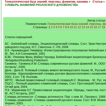
Генеалогическая база знаний: персоны, фамилии, хроника
»
Статьи
СЛОВАРЬ ФАМИЛИЙ РЯЗАНСКОГО ДУХОВЕНСТВА
Автор статьи
Первоисточник:
Генеалогическая база знаний: персоны, ф
Страницы: 1
2
3
4
5
6
7
8
9
10
11
12
13
14
15
16
17
18
Список сокращений:
БС - Библейский словарь. Энциклопедический словарь. Сост. Эрик Нюстре
шведского под ред. И.С. Свенсона. С.-Пб, 2006.
БЭ - Архимандрит Никифор. Иллюстрированная популярная библейская 
М., Тип. А.И.Снегиревой, 1891
БЭБ - Ринекер Фриц, Майер Герхард. Библейская энциклопедия Брокгауза. 
Verlagsbuchhandlung Paderborn.
Ганжина - Ганжина И.М. Словарь современных русских фамилий. М., ООО
Астрель", 2000.
Даль - Даль В. Толковый словарь живого великорусского языка. М., Русский
Козлова - Идеографический словарь русских фразеологизмов с названиям
2001. Сост. Т.В. Козлова.
МПТС - Малый православный толковый словарь/Н.С. Мовлева. - М.: Рус. яз.
ПЦСС - Полный церковно-славянский словарь. Сост. Протоиерей Григорий
Отчий дом, 2004.
ПЭ - Маркичева О.Г. Православная энциклопедия. Обряды, таинства, пост
М., АСТ-Астрель, 2007.
Словарь античности - Словарь античности. Пер. с нем. М., Прогресс, 1989
Словарь сравнений - Словарь сравнений русского языка. Сост. В.М. Мокие
Норинт, 2003.