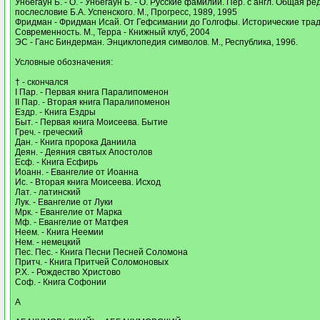
Унбегаун Б. - О. - Унбегаун Б. - О. Русские фамилии. Пер. с англ. Общая ред
послесловие Б.А. Успенского. М., Прогресс, 1989, 1995
Фридман - Фридман Исай. От Гефсимании до Голгофы. Исторические трад
Современность. М., Терра - Книжный клуб, 2004
ЭС - Ганс Биндерман. Энциклопедия символов. М., Республика, 1996.
Условные обозначения:
† - скончался
I Пар. - Первая книга Паралипоменон
II Пар. - Вторая книга Паралипоменон
Ездр. - Книга Ездры
Быт. - Первая книга Моисеева. Бытие
Греч. - греческий
Дан. - Книга пророка Даниила
Деян. - Деяния святых Апостолов
Есф. - Книга Есфирь
Иоанн. - Евангелие от Иоанна
Ис. - Вторая книга Моисеева. Исход
Лат. - латинский
Лук. - Евангелие от Луки
Мрк. - Евангелие от Марка
Мф. - Евангелие от Матфея
Неем. - Книга Неемии
Нем. - немецкий
Пес. Пес. - Книга Песни Песней Соломона
Притч. - Книга Притчей Соломоновых
Р.Х. - Рождество Христово
Соф. - Книга Софонии
А