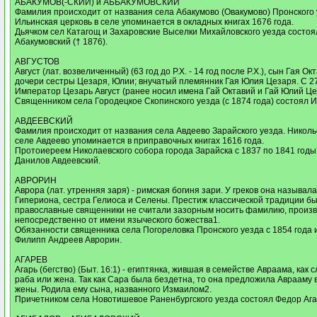
АБАКУМОВ(-СКИЙ) и АББАКУМОВСКИЙ
Фамилия происходит от названия села Абакумово (Овакумово) Пронского 
Ильинская церковь в селе упоминается в окладных книгах 1676 года.
Дьячком сел Катагощ и Захаровские Выселки Михайловского уезда состо
Абакумовский († 1876).
АВГУСТОВ
Август (лат. возвеличенный) (63 год до Р.Х. - 14 год после Р.Х.), сын Гая Ок
дочери сестры Цезаря, Юлии; внучатый племянник Гая Юлия Цезаря. С 27 г
Император Цезарь Август (ранее носил имена Гай Октавий и Гай Юлий Це
Священником села Городецкое Скопинского уезда (с 1874 года) состоял И
АВДЕЕВСКИЙ
Фамилия происходит от названия села Авдеево Зарайского уезда. Николь
селе Авдеево упоминается в приправочных книгах 1616 года.
Протоиереем Николаевского собора города Зарайска с 1837 по 1841 год
Данилов Авдеевский.
АВРОРИН
Аврора (лат. утренняя заря) - римская богиня зари. У греков она называла
Гипериона, сестра Гелиоса и Селены. Престиж классической традиции был
православные священники не считали зазорным носить фамилию, произ
непосредственно от имени языческого божества1.
Обязанности священника села Погореловка Пронского уезда с 1854 года
Филипп Андреев Аврорин.
АГАРЕВ
Агарь (бегство) (Быт. 16:1) - египтянка, жившая в семействе Авраама, как с
раба или жена. Так как Сара была бездетна, то она предложила Аврааму в
жены. Родила ему сына, названного Измаилом2.
Причетником села Новотишевое Раненбургского уезда состоял Федор Агар