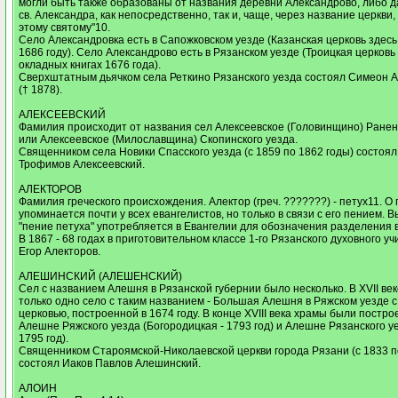
могли быть также образованы от названия деревни Александрово, либо д
св. Александра, как непосредственно, так и, чаще, через название церкви
этому святому"10.
Село Александровка есть в Сапожковском уезде (Казанская церковь здесь
1686 году). Село Александрово есть в Рязанском уезде (Троицкая церковь
окладных книгах 1676 года).
Сверхштатным дьячком села Реткино Рязанского уезда состоял Симеон 
(† 1878).
АЛЕКСЕЕВСКИЙ
Фамилия происходит от названия сел Алексеевское (Головинщино) Ранен
или Алексеевское (Милославщина) Скопинского уезда.
Священником села Новики Спасского уезда (с 1859 по 1862 годы) состоя
Трофимов Алексеевский.
АЛЕКТОРОВ
Фамилия греческого происхождения. Алектор (греч. ???????) - петух11. О 
упоминается почти у всех евангелистов, но только в связи с его пением.
"пение петуха" употребляется в Евангелии для обозначения разделения 
В 1867 - 68 годах в приготовительном классе 1-го Рязанского духовного у
Егор Алекторов.
АЛЕШИНСКИЙ (АЛЕШЕНСКИЙ)
Сел с названием Алешня в Рязанской губернии было несколько. В XVII ве
только одно село с таким названием - Большая Алешня в Ряжском уезде с
церковью, построенной в 1674 году. В конце XVIII века храмы были постр
Алешне Ряжского уезда (Богородицкая - 1793 год) и Алешне Рязанского уе
1795 год).
Священником Староямской-Николаевской церкви города Рязани (с 1833 п
состоял Иаков Павлов Алешинский.
АЛОИН