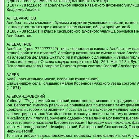
церковь в селе упоминается в окладных книгах 1676 года.
В 1877 - 78 годах во II параллельном классе Рязанского духовного училищ
Владимир Алабин.
АЛГЕБРАИСТОВ
Алгебра - наука счисления буквами и другими условными знаками, взамен
вставляются только при окончательном выводе; общая арифметика6.
В 1887 - 88 годах в III классе Касимовского духовного училища обучался П
Алгебраистов.
АЛЕБАСТРОВ
Алебастр (греч. ??????????) - гипс, сернокислая известь. Алебастром наз
лепной работе и в отливке7. Алебастр назван так по имени города Алебас
Из алебастра делались шкатулочки и пузырьки с длинными и узкими гор
бальзама и мирра. О таких сосудах говориться в Мф. 26:7, Мрк. 14:3 и Лук. 
Псаломщиком села Нагорное Ряжского уезда состоял Георгий Алебастров 
АЛЕЕВ
Алей - растительное масло, особенно конопляное9.
Священником села Голицыно (Малое Коренное) Ряжского уезда состоял
(† 1871).
АЛЕКСАНДРОВСКИЙ
Унбегаун: "Ряд фамилий на -овский, возможно, произошел от традицион
-он. Вероятно, имелись различные причины для присвоения таких фамил
церковный сторож или ризничий, посылая сына в духовное училище, мог е
зарегистрировать как Михайловского, в знак уважения к местному помещ
Михайлов; или плату за обучение одаренного мальчика мог внести Шереме
соответственно называли Шереметьевским. Приведем еще несколько фам
типа: Александровский, Никифоровский, Викторовский Соколовский, Говор
Чернышевский.
Точная атрибуция здесь невозможна, поскольку такие фамилии, как Алекс