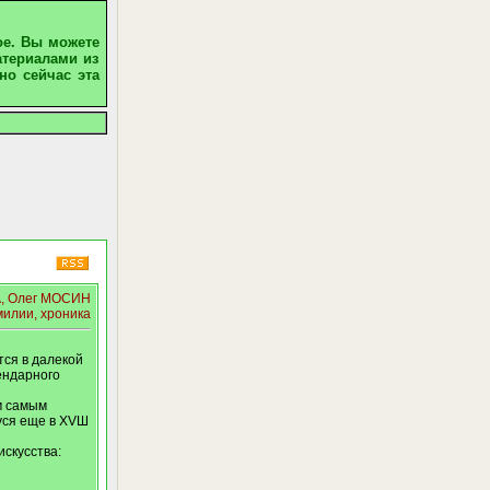
ое. Вы можете
атериалами из
но сейчас эта
, Олег МОСИН
милии, хроника
тся в далекой
гендарного
м самым
уся еще в ХVШ
скусства: