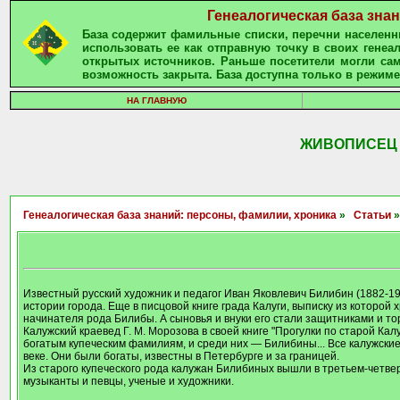
Генеалогическая база зна
База содержит фамильные списки, перечни населенны
использовать ее как отправную точку в своих гене
открытых источников. Раньше посетители могли сам
возможность закрыта. База доступна только в режиме
НА ГЛАВНУЮ
ЖИВОПИСЕЦ И
Генеалогическая база знаний: персоны, фамилии, хроника
»
Статьи
»
Известный русский художник и педагог Иван Яковлевич Билибин (1882-19
истории города. Еще в писцовой книге града Калуги, выписку из которой х
начинателя рода Билибы. А сыновья и внуки его стали защитниками и то
Калужский краевед Г. М. Морозова в своей книге "Прогулки по старой К
богатым купеческим фамилиям, и среди них — Билибины... Все калужск
веке. Они были богаты, известны в Петербурге и за границей.
Из старого купеческого рода калужан Билибиных вышли в третьем-четвер
музыканты и певцы, ученые и художники.