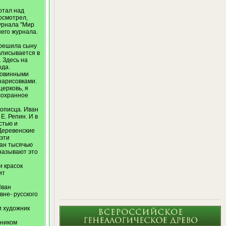
отал над
осмотрел,
журнала "Мир
шего журнала.
зрешила сыну
аписывается в
 Здесь на
ода.
ковинными
зарисовками.
церковь, я
 сохранное
вописца. Иван
Е. Репин. И в
стью и
 Деревенские
эти
зан тысячью
 называют это
и красок
ит
Иван
не- русского
и художник
жником