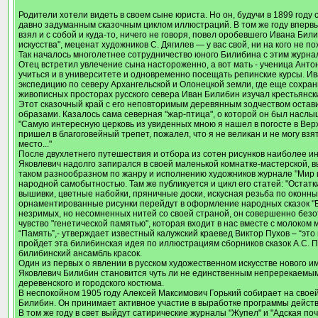
Родители хотели видеть в своем сыне юриста. Но он, будучи в 1899 году
давно задуманным сказочным циклом иллюстраций. В том же году впервы
взял и с собой и куда-то, ничего не говоря, повел оробевшего Ивана Б
искусства", меценат художников С. Дягилев — у вас свой, ни на кого не 
Так началось многолетнее сотрудничество юного Билибина с этим журна
Отец встретил увлечение сына настороженно, а вот мать - ученица Ант
учиться и в университете и одновременно посещать репинские курсы. Ив
экспедицию по северу Архангельской и Олонецкой земли, где еще сохран
живописных просторах русского севера Иван Билибин изучал крестьянски
Этот сказочный край с его неповторимым деревянным зодчеством остав
образами. Казалось сама северная "жар-птица", о которой он был наслы
"Самую интересную церковь из увиденных мною я нашел в погосте в Верхов
пришел в благоговейный трепет, пожалел, что я не великан и не могу вз
место..."
После двухлетнего путешествия и отбора из сотен рисунков наиболее и
Яковлевич надолго запирался в своей маленькой комнатке-мастерской, вы
таком разнообразном по жанру и исполнению художников журнале "Мир и
народной самобытностью. Там же публикуется и цикл его статей: "Остатки
вышивки, цветные набойки, пряничные доски, искусная резьба по оконн
орнаментированные рисунки перейдут в оформление народных сказок "Бел
незримых, но несомненных нитей со своей страной, он совершенно безотч
чувство "генетической памятью", которая входит в нас вместе с молоком 
“Память”,- утверждает известный калужский краевед Виктор Пухов – “это
пройдет эта билибинская идея по иллюстрациям сборников сказок А.С. 
билибинский ансамбль красок.
Один из первых о явлении в русском художественном искусстве нового и
Яковлевич Билибин становится чуть ли не единственным непререкаемым 
деревенского и городского костюма.
В неспокойном 1905 году Алексей Максимович Горький собирает на своей 
Билибин. Он принимает активное участие в выработке программы дейст
В том же году в свет выйдут сатирические журналы "Жупел" и "Адская п