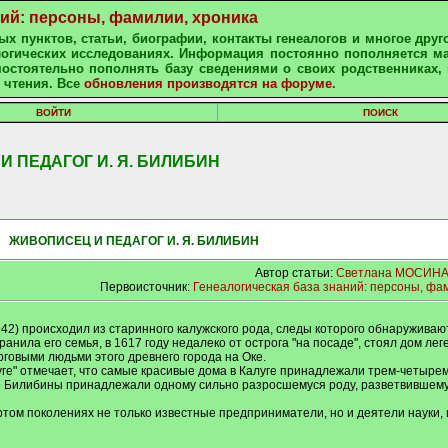
ний: персоны, фамилии, хроника
х пунктов, статьи, биографии, контакты генеалогов и многое друг
алогических исследованиях. Информация постоянно пополняется м
остоятельно пополнять базу сведениями о своих родственниках, 
 чтения. Все
обновления производятся на форуме
.
ВОЙТИ
ПОИСК
 ПЕДАГОГ И. Я. БИЛИБИН
 ЖИВОПИСЕЦ И ПЕДАГОГ И. Я. БИЛИБИН
Автор статьи:
Светлана МОСИНА
Первоисточник:
Генеалогическая база знаний: персоны, фа
42) происходил из старинного калужского рода, следы которого обнаруживаю
ранила его семья, в 1617 гoду недалеко от острога "на посаде", стоял дом ле
рговыми людьми этого древнего города на Оке.
алуге" отмечает, что самые красивые дома в Калуге принадлежали трем-четыре
ие Билибины принадлежали одному сильно разросшемуся роду, разветвившем
том поколениях не только известные предприниматели, но и деятели науки, и