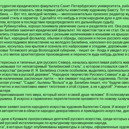
 студентом юридического факультета Санкт-Петербургского университета, раб
е решился показать свои первые работы известному художнику Баксту. Тот п
илибина. — Вот что, молодой человек,— многозначительно произнес редактор 
похожий стиль и характер. Сделайте что-нибудь в этом народном духе и для на
лом, которое в последствии предопределило его дальнейшую судьбу.
она Рубинштейна, хорошо понимала увлечение сына и разделяла его. Она ра
ан Билибин закончил юридический факультет. Но юристом так и не стал. Он з
ились старинные русские избы с резными наличниками и коньками на крышах.
й быт, народный фольклор, обычаи и обряды, сказания и песни русского нар
ил неизгладимое впечатление на молодого Билибина, наполнил его разум ди
шан, коснулась она крылом и осенила его набросками и этюдами, дорожными 
ье Тотемского уезда Вологодской губернии, - пишет он - Когда я увидел эту 
ять это милое архитектурное произведение и перенести куда-нибудь далеко в
нтересных и типичных для русского Севера, началась кропотливая работа жи
ковывая тот неповторимый "билибинский стиль", о котором отозвался сам И. 
скусства" рисунки И. Я. Билибина стояли особняком, выделяясь оригинально
 искусства в русской деревне", "Народное творчество Русского Севера" и др.
ым наличникам, расписные лапти — все оживает под кистью художника. Потом 
ая уточка", "Садко", былины "Вольга" и др. Билибин пишет, что "будучи свя
етно и инстинктивно имеет тяготение к этой стране, а не к другой". Ученые
матери.
 припоминания того мира, который несет в своей душе человек”. В полнозвучи
Пушкина. В искусно и гармонично переплетенном орнаменте по-новому зазвуч
мени заявил знаток народного искусства художник Валентин Серов. И вскоре 
авторитетом в области народно-декоративного и прикладного искусства, древ
даче в Куоккале прогрессивных деятелей русского искусства, среди которых 
вий русской интеллигенции по культурному просвещению народа.
очта", в которых будут опубликованы карикатуры и сатиры, оформленные худо