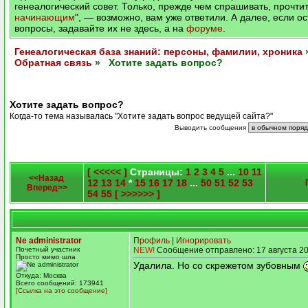
генеалогический совет. Только, прежде чем спрашивать, прочтит
начинающим
", — возможно, вам уже ответили. А далее, если о
вопросы, задавайте их не здесь, а на
форуме
.
Генеалогическая база знаний: персоны, фамилии, хроника
Обратная связь
» Хотите задать вопрос?
Хотите задать вопрос?
Когда-то тема называлась "Хотите задать вопрос ведущей сайта?"
Выводить сообщения
[ <<<<< ]
Страницы:
1
2
3
4
5
...
10
11
<<Назад
12
13
14
*
15
16
17
18
...
50
51
52
53
Вперед>>
54
55
[ >>>>>> ]
Ne administrator
Профиль
|
Игнорировать
Почетный участник
NEW!
Сообщение отправлено: 17 августа 20
Просто мимо шла
Удалила. Но со скрежетом зубовным
Откуда: Москва
Всего сообщений: 173941
[Ссылка на это сообщение]