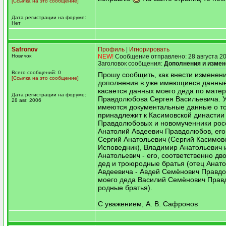
[Ссылка на это сообщение]
Дата регистрации на форуме:
Нет
Safronov
Профиль
|
Игнорировать
Новичок
NEW!
Сообщение отправлено: 28 августа 20
Заголовок сообщения:
Дополнения и измен
Всего сообщений: 0
Прошу сообщить, как внести изменен
[Ссылка на это сообщение]
дополнения в уже имеющиеся данные
касается данных моего деда по мате
Дата регистрации на форуме:
Правдолюбова Сергея Васильевича. 
28 авг. 2006
имеются документальные данные о то
принадлежит к Касимовской династии
Правдолюбовых и новомученники рос
Анатолий Авдеевич Правдолюбов, его
Сергий Анатольевич (Сергий Касимов
Исповедник), Владимир Анатольевич 
Анатольевич - его, соответственно д
дед и троюродные братья (отец Анат
Авдеевича - Авдей Семёнович Правдо
моего деда Василий Семёнович Прав
родные братья).
С уважением, А. В. Сафронов