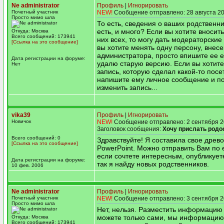
Ne administrator
Профиль
|
Игнорировать
Почетный участник
NEW!
Сообщение отправлено: 28 августа 20
Просто мимо шла
То есть, сведения о ваших родственни
есть, и много? Если вы хотите вносит
Откуда: Москва
Всего сообщений: 173941
них всех, то могу дать модераторские
[Ссылка на это сообщение]
вы хотите менять одну персону, внес
администратора, просто впишите ее е
Дата регистрации на форуме:
удалю старую версию. Если вы хотит
Нет
запись, которую сделал какой-то посе
напишите ему личное сообщение и п
изменить запись...
vika39
Профиль
|
Игнорировать
Новичок
NEW!
Сообщение отправлено: 2 сентября 2
Заголовок сообщения:
Хочу прислать род
Всего сообщений: 0
Здравствуйте! Я составила свое древо
[Ссылка на это сообщение]
PowerPoint. Можно отправить Вам по e
если сочтете интересным, опубликует
Дата регистрации на форуме:
так я найду новых родственников.
10 фев. 2006
Ne administrator
Профиль
|
Игнорировать
Почетный участник
NEW!
Сообщение отправлено: 3 сентября 2
Просто мимо шла
Нет, нельзя. Разместить информацию 
можете только сами, мы информаци
Откуда: Москва
Всего сообщений: 173941