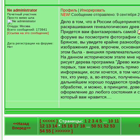
Ne administrator
Профиль
|
Игнорировать
Почетный участник
NEW!
Сообщение отправлено: 9 сентября 2
Просто мимо шла
Дело в том, что в России общепринят
раскрашивания генеалогических древ 
Откуда: Москва
Всего сообщений: 173941
Придется вам фантазировать самой
[Ссылка на это сообщение]
форуме вы посмотрите фотографии с 
Брянске, вы увидите крайне разнооб
Дата регистрации на форуме:
изображения древ, впрочем, основная
Нет
этом была - внешняя привлекательност
На данном историческом этапе мне нр
рисует дерева программа "Древо жизни
первых, там можно отобразить прямо 
информации, если хочется, в том чис
тех, кто умер, а, во-вторых, полученн
дальнейшем хорошо поддаются граф
обработке, и можно, в принципе, дове
оформление до любого состояния и с
который вам нравится....
[ <<<<< ]
Страницы:
1
2
3
4
5
...
10
11
<<Назад
12
13
14
*
15
16
17
18
...
50
51
52
53
Вперед>>
54
55
[ >>>>>> ]