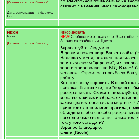
по электронной почте сейчас не вноси
[Ссылка на это сообщение]
связано с изменившимся законодател
Дата регистрации на форуме:
Нет
Nicole
Игнорировать
Гость
NEW!
Сообщение отправлено: 9 сентября 2
Заголовок сообщения:
Цвета
[Ссылка на это сообщение]
Здравствуйте, Людмила!
Я давняя поклонница Вашего сайта (с 
Недавно у меня, наконец, появилась 
заняться своим "деревом", и я заново
зарегистрировалась на ВГД. В моей б
человека. Огромное спасибо за Вашу
работу.
Вот что я хочу спросить. В своей стат
новичков Вы пишите, что "деревья" б
расскрашивать. Скажите, пожалуйста, 
когда всех живых изображали на зеле
каким цветом обозначали мертвых.? И
принятого у генеологов правила, поз
объединить оба способа раскрашиван
наглядно было видно, не только тех, к
тех, у кого есть дети?
Заранее благодарю,
Ольга (Nicole)