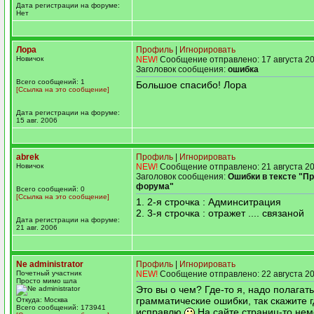
Дата регистрации на форуме:
Нет
Лора
Профиль
|
Игнорировать
Новичок
NEW!
Сообщение отправлено: 17 августа 20
Заголовок сообщения:
ошибка
Всего сообщений: 1
Большое спасибо! Лора
[Ссылка на это сообщение]
Дата регистрации на форуме:
15 авг. 2006
abrek
Профиль
|
Игнорировать
Новичок
NEW!
Сообщение отправлено: 21 августа 20
Заголовок сообщения:
Ошибки в тексте "П
форума"
Всего сообщений: 0
[Ссылка на это сообщение]
1. 2-я строчка : Админситрация
2. 3-я строчка : отражет .... связаной
Дата регистрации на форуме:
21 авг. 2006
Ne administrator
Профиль
|
Игнорировать
Почетный участник
NEW!
Сообщение отправлено: 22 августа 20
Просто мимо шла
Это вы о чем? Где-то я, надо полагат
грамматические ошибки, так скажите г
Откуда: Москва
Всего сообщений: 173941
исправлю
На сайте страниц-то неме