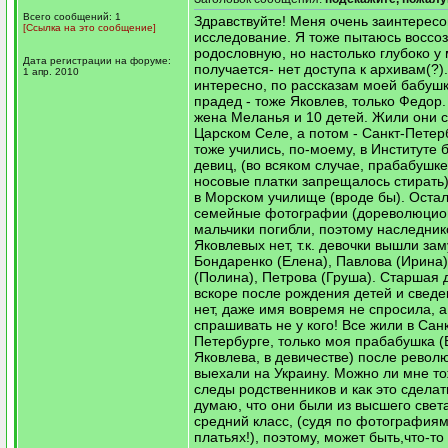
Всего сообщений: 1
Здравствуйте! Меня очень заинтерес
[Ссылка на это сообщение]
исследование. Я тоже пытаюсь воссо
родословную, но настолько глубоко у
Дата регистрации на форуме:
получается- нет доступа к архивам(?).
1 апр. 2010
интересно, по рассказам моей бабушк
прадед - тоже Яковлев, только Федор.
жена Меланья и 10 детей. Жили они с
Царском Селе, а потом - Санкт-Петер
тоже учились, по-моему, в Институте
девиц, (во всяком случае, прабабушк
носовые платки запрещалось стирать)
в Морском училище (вроде бы). Оста
семейные фотографии (дореволюцио
мальчики погибли, поэтому наследни
Яковлевых нет, т.к. девочки вышли зам
Бондаренко (Елена), Павлова (Ирина
(Полина), Петрова (Груша). Старшая 
вскоре после рождения детей и сведе
нет, даже имя вовремя не спросила, а
спрашивать не у кого! Все жили в Санк
Петербурге, только моя прабабушка 
Яковлева, в девичестве) после револ
выехали на Украину. Можно ли мне то
следы родственников и как это сделат
думаю, что они были из высшего света
средний класс, (судя по фотографиям,
платьях!), поэтому, может быть,что-т