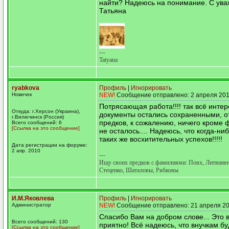
найти? Надеюсь на понимание. С ува
Татьяна
---
Tatyana
ryabkova
Профиль
|
Игнорировать
Новичок
NEW!
Сообщение отправлено: 2 апреля 201
Потрясающая работа!!!! так всё интере
Откуда: г.Херсон (Украина),
документы остались сохраненными, о
г.Вилючинск (Россия)
предков, к сожалению, ничего кроме
Всего сообщений: 6
[Ссылка на это сообщение]
не осталось.... Надеюсь, что когда-ни
таких же восхитительных успехов!!!!!
Дата регистрации на форуме:
2 апр. 2010
---
Ищу своих предков с фамилиями: Повх, Литвине
Стеценко, Шаталовы, Рябковы
И.М.Яковлева
Профиль
|
Игнорировать
Администратор
NEW!
Сообщение отправлено: 21 апреля 20
Спасибо Вам на добром слове... Это в
Всего сообщений: 130
приятно! Всё надеюсь, что внучкам бу
[Ссылка на это сообщение]