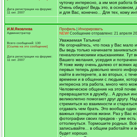
чуточку интересно, а им моя работа б
Очень обидно! Ведь это, в основном, д
Дата регистрации на форуме:
и для Вас, конечно... Для тех, кому ин
11 окт. 2007
И.М.Яковлева
Профиль
|
Игнорировать
Администратор
NEW!
Сообщение отправлено: 21 апреля 20
Уважаемая Татьяна!
Всего сообщений: 130
Не огорчайтесь, что пока у Вас мало
[Ссылка на это сообщение]
Вы ведь только начинаете заниматься
генеалогическими изысканиями. Тут вс
Дата регистрации на форуме:
Вашего желания, усердия и потрачен
11 окт. 2007
Я тоже живу очень далеко от всяких ар
первых теперь довольно много инфо
найти в интернете, а во вторых, с теч
времени и в общении с людьми, кото
интересна эта работа, много чего мож
Человеческое общение на этой почве
превращается в дружбу... А друзья ин
великолепно помогают друг другу. На
стремиться ко взаимности и старатьс
отдавать чем брать. Это вообще один
важных принципов жизни. Раз у Вас е
фотографии своих предков - уже есть 
оттолкнуться. Тормошите родных. Всё
записывайте... в общем работайте и в
будет хорошо.