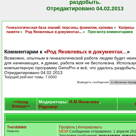
раздобыть.
Отредактировано 04.02.2013
Генеалогическая база знаний: персоны, фамилии, хроника
»
Капризы
памяти
»
Род Яковлевых в документах...
» Просмотр комментариев
Комментарии к «
Род Яковлевых в документах...
»
Возможно, опытным в генеалогической работе людям будет неин
для начинающих, я думаю, работа моя не бесполезна. Использ
компьютерную программу GenoPro и всё, что удалось раздобыть
Отредактировано 04.02.2013
Текущий рейтинг темы: 7.0000
Выводить сообщения
Модераторы:
И.М.Яковлева
,
<<Назад
Вперед>>
Радомир
Tverdohleb
Профиль
|
Игнорировать
Новичок
NEW!
Сообщение отправлено: 1 апреля 201
Заголовок сообщения:
подскажите, пожалу