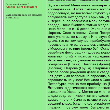
Всего сообщений: 1
Здравствуйте! Меня очень заинтерес
[Ссылка на это сообщение]
исследование. Я тоже пытаюсь воссо
родословную, но настолько глубоко у
Дата регистрации на форуме:
получается- нет доступа к архивам(?).
1 апр. 2010
интересно, по рассказам моей бабушк
прадед - тоже Яковлев, только Федор.
жена Меланья и 10 детей. Жили они с
Царском Селе, а потом - Санкт-Петер
тоже учились, по-моему, в Институте
девиц, (во всяком случае, прабабушк
носовые платки запрещалось стирать)
в Морском училище (вроде бы). Оста
семейные фотографии (дореволюцио
мальчики погибли, поэтому наследни
Яковлевых нет, т.к. девочки вышли зам
Бондаренко (Елена), Павлова (Ирина
(Полина), Петрова (Груша). Старшая 
вскоре после рождения детей и сведе
нет, даже имя вовремя не спросила, а
спрашивать не у кого! Все жили в Санк
Петербурге, только моя прабабушка 
Яковлева, в девичестве) после револ
выехали на Украину. Можно ли мне то
следы родственников и как это сделат
думаю, что они были из высшего света
средний класс, (судя по фотографиям,
платьях!), поэтому, может быть,что-т