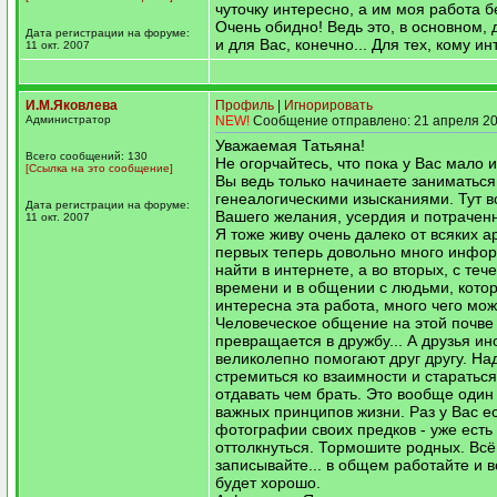
чуточку интересно, а им моя работа б
Очень обидно! Ведь это, в основном, д
Дата регистрации на форуме:
и для Вас, конечно... Для тех, кому ин
11 окт. 2007
И.М.Яковлева
Профиль
|
Игнорировать
Администратор
NEW!
Сообщение отправлено: 21 апреля 20
Уважаемая Татьяна!
Всего сообщений: 130
Не огорчайтесь, что пока у Вас мало
[Ссылка на это сообщение]
Вы ведь только начинаете заниматься
генеалогическими изысканиями. Тут вс
Дата регистрации на форуме:
Вашего желания, усердия и потрачен
11 окт. 2007
Я тоже живу очень далеко от всяких ар
первых теперь довольно много инфо
найти в интернете, а во вторых, с теч
времени и в общении с людьми, кото
интересна эта работа, много чего мож
Человеческое общение на этой почве
превращается в дружбу... А друзья ин
великолепно помогают друг другу. На
стремиться ко взаимности и старатьс
отдавать чем брать. Это вообще один
важных принципов жизни. Раз у Вас е
фотографии своих предков - уже есть 
оттолкнуться. Тормошите родных. Всё
записывайте... в общем работайте и в
будет хорошо.