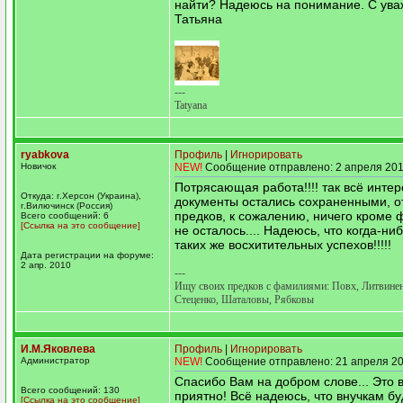
найти? Надеюсь на понимание. С ува
Татьяна
---
Tatyana
ryabkova
Профиль
|
Игнорировать
Новичок
NEW!
Сообщение отправлено: 2 апреля 201
Потрясающая работа!!!! так всё интере
Откуда: г.Херсон (Украина),
документы остались сохраненными, о
г.Вилючинск (Россия)
предков, к сожалению, ничего кроме
Всего сообщений: 6
[Ссылка на это сообщение]
не осталось.... Надеюсь, что когда-ни
таких же восхитительных успехов!!!!!
Дата регистрации на форуме:
2 апр. 2010
---
Ищу своих предков с фамилиями: Повх, Литвине
Стеценко, Шаталовы, Рябковы
И.М.Яковлева
Профиль
|
Игнорировать
Администратор
NEW!
Сообщение отправлено: 21 апреля 20
Спасибо Вам на добром слове... Это в
Всего сообщений: 130
приятно! Всё надеюсь, что внучкам бу
[Ссылка на это сообщение]