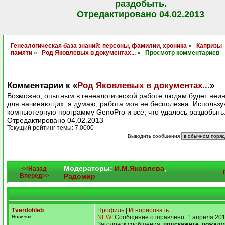
раздобыть.
Отредактировано 04.02.2013
Генеалогическая база знаний: персоны, фамилии, хроника
»
Капризы
памяти
»
Род Яковлевых в документах...
» Просмотр комментариев
Комментарии к «
Род Яковлевых в документах...
»
Возможно, опытным в генеалогической работе людям будет неин
для начинающих, я думаю, работа моя не бесполезна. Использ
компьютерную программу GenoPro и всё, что удалось раздобыть
Отредактировано 04.02.2013
Текущий рейтинг темы: 7.0000
Выводить сообщения
Модераторы:
И.М.Яковлева
,
<<Назад
Вперед>>
Радомир
Tverdohleb
Профиль
|
Игнорировать
Новичок
NEW!
Сообщение отправлено: 1 апреля 201
Заголовок сообщения:
подскажите, пожалу