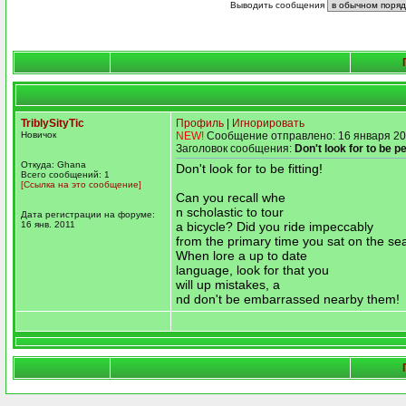
Выводить сообщения
TriblySityTic
Профиль
|
Игнорировать
Новичок
NEW!
Сообщение отправлено: 16 января 20
Заголовок сообщения:
Don't look for to be pe
Откуда: Ghana
Don't look for to be fitting!
Всего сообщений: 1
[Ссылка на это сообщение]
Can you recall whe
n scholastic to tour
Дата регистрации на форуме:
16 янв. 2011
a bicycle? Did you ride impeccably
from the primary time you sat on the se
When lore a up to date
language, look for that you
will up mistakes, a
nd don't be embarrassed nearby them!