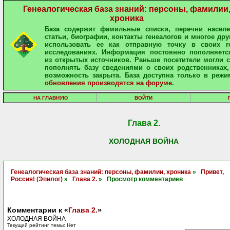
Генеалогическая база знаний: персоны, фамилии
хроника
База содержит фамильные списки, перечни населе
статьи, биографии, контакты генеалогов и многое дру
использовать ее как отправную точку в своих ге
исследованиях. Информация постоянно пополняетс
из открытых источников. Раньше посетители могли 
пополнять базу сведениями о своих родственниках,
возможность закрыта. База доступна только в режи
обновления производятся на форуме
.
НА ГЛАВНУЮ
ВОЙТИ
Глава 2.
ХОЛОДНАЯ ВОЙНА
Генеалогическая база знаний: персоны, фамилии, хроника
»
Привет,
Россия! (Эпилог)
»
Глава 2.
» Просмотр комментариев
Комментарии к «
Глава 2.
»
ХОЛОДНАЯ ВОЙНА
Текущий рейтинг темы: Нет