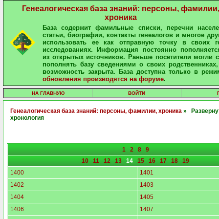
Генеалогическая база знаний: персоны, фамилии
хроника
База содержит фамильные списки, перечни населе
статьи, биографии, контакты генеалогов и многое дру
использовать ее как отправную точку в своих ге
исследованиях. Информация постоянно пополняетс
из открытых источников. Раньше посетители могли 
пополнять базу сведениями о своих родственниках,
возможность закрыта. База доступна только в режи
обновления производятся на форуме
.
НА ГЛАВНУЮ
ВОЙТИ
Генеалогическая база знаний: персоны, фамилии, хроника
» Разверну
хронология
1
2
8
9
10
11
12
13
14
15
16
17
18
19
1400
1401
1402
1403
1404
1405
1406
1407