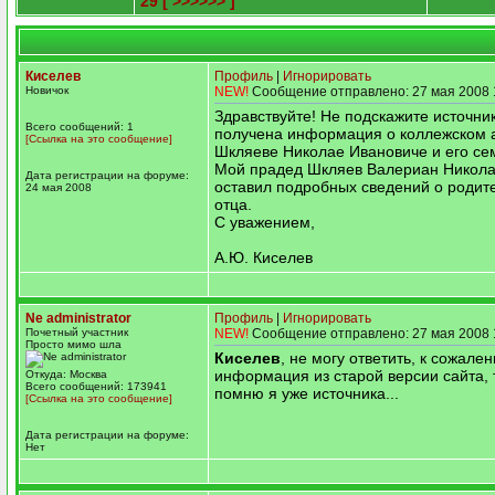
29
[ >>>>>> ]
Киселев
Профиль
|
Игнорировать
Новичок
NEW!
Сообщение отправлено: 27 мая 2008 
Здравствуйте! Не подскажите источник
Всего сообщений: 1
получена информация о коллежском 
[Ссылка на это сообщение]
Шкляеве Николае Ивановиче и его се
Мой прадед Шкляев Валериан Никола
Дата регистрации на форуме:
оставил подробных сведений о родит
24 мая 2008
отца.
С уважением,
А.Ю. Киселев
Ne administrator
Профиль
|
Игнорировать
Почетный участник
NEW!
Сообщение отправлено: 27 мая 2008 
Просто мимо шла
Киселев
, не могу ответить, к сожален
информация из старой версии сайта, т
Откуда: Москва
Всего сообщений: 173941
помню я уже источника...
[Ссылка на это сообщение]
Дата регистрации на форуме:
Нет