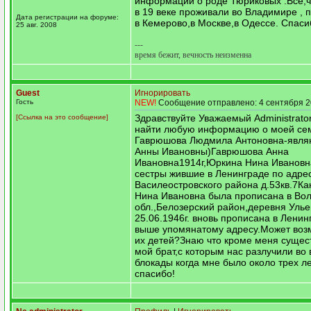
информации о роде Тюриковых .Все,чт
в 19 веке проживали во Владимире , 
Дата регистрации на форуме:
в Кемерово,в Москве,в Одессе. Cпаси
25 авг. 2008
---
время бежит, вечность неизменна
Guest
Игнорировать
Гость
NEW!
Сообщение отправлено: 4 сентября 2
Здравствуйте Уважаемый Administrato
[Ссылка на это сообщение]
найти любую информацию о моей се
Гаврюшова Людмила Антоновна-явля
Анны Ивановны)Гаврюшова Анна
Ивановна1914г,Юркина Нина Ивановн
сестры жившие в Ленинграде по адре
Василеостровского района д.53кв.7Ка
Нина Ивановна была прописана в Вол
обл.,Белозерский район,деревня Улье
25.06.1946г. вновь прописана в Ленин
выше упомянатому адресу.Может воз
их детей?Знаю что кроме меня сущес
мой брат,с которым нас разлучили во
блокады когда мне было около трех ле
спасибо!