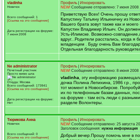
vladinha
Профиль
|
Игнорировать
Новичок
NEW!
Сообщение отправлено: 7 июня 2008 
Приветствую Всех! Очень прошу ответ
Всего сообщений: 1
Капустину Татьяну Ильиничну из Ново
[Ссылка на это сообщение]
Вашего брата зовут также как и моего 
Капустин Владимир Ильич. Он должен
Дата регистрации на форуме:
Усть-Илимске. Возможно-совпадение,
7 июня 2008
вдруг...Родители расстались, когда я 
младенцем . Буду очень Вам благода
Отдельная благодарность руководите
Ne administrator
Профиль
|
Игнорировать
Почетный участник
NEW!
Сообщение отправлено: 8 июня 2008 
Просто мимо шла
vladinha
, эту информацию размещал
дочка Полина Лепихина, 1986 г.р., пр
Откуда: Москва
Всего сообщений: 173941
тот момент в Новосибирске. Попробуй
[Ссылка на это сообщение]
их по телефонным базам данных, по
на форуме - там есть люди с разными
Дата регистрации на форуме:
разделе Волонтеры.
Нет
Тюрикова Анна
Профиль
|
Игнорировать
Новичок
NEW!
Сообщение отправлено: 25 августа 20
Заголовок сообщения:
нужна информация
Всего сообщений: 0
Добрый вечер.Прошу помочь мне в по
[Ссылка на это сообщение]