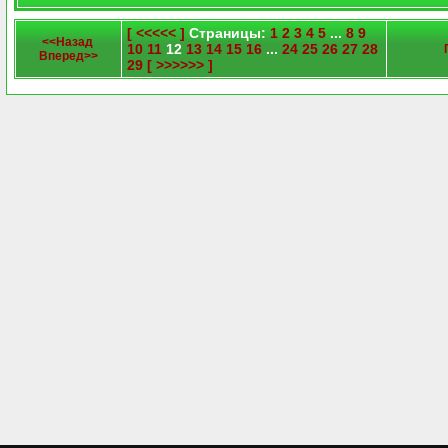
[ <<<<< ]
Страницы:
1
2
3
4
5
...
8
9
<<Назад
10
11
12
13
14
15
16
...
24
25
26
27
28
Вперед>>
29
[ >>>>>> ]