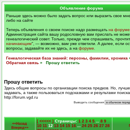
Объявление форума
Раньше здесь можно было задать вопрос или выразить свое мне
либо на сайте
Теперь объявления о своем поиске надо размещать
на форуме
Администрация сайта вашу родословную вам прислать не может
генеалогический совет. Только, прежде чем спрашивать, прочтит
начинающим
", — возможно, вам уже ответили. А далее, если о
вопросы, задавайте их не здесь, а на
форуме
.
Генеалогическая база знаний: персоны, фамилии, хроника
Обратная связь
» Прошу ответить
Прошу ответить
Здесь общие вопросы по организации поиска предков. Но, лучш
задавать, а также пользоваться подсказками и результами поиск
http://forum.vgd.ru
Выводить сообщения
[ <<<<< ]
Страницы:
1
2
3
4
5
...
8
9
<<Назад
10
11
12
13
14
15
16
...
24
25
26
27
28
Вперед>>