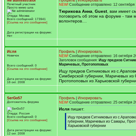
Ne administrator
Профиль
|
Игнорировать
Почетный участник
NEW!
Сообщение отправлено: 12 сентября 
Просто мимо шла
Тюрикова Анна
,
Guest
, вам имеет с
поговорить об этом на форуме - там 
Откуда: Москва
Всего сообщений: 173941
волонтеров....
[Ссылка на это сообщение]
Дата регистрации на форуме:
Нет
Исля
Профиль
|
Игнорировать
Новичок
NEW!
Сообщение отправлено: 16 октября 2
Заголовок сообщения:
Ищу предков Ситник
Маричевых, Протопоповых
Всего сообщений: 0
[Ссылка на это сообщение]
Ищу предков Ситниковых из с.Арапов
Симбирской губернии, Маричевых из
Дата регистрации на форуме:
Протопоповых из Харьковской губерн
16 окт. 2008
SerGo57
Профиль
|
Игнорировать
Долгожитель форума
NEW!
Сообщение отправлено: 25 октября 2
Исля
пишет:
Откуда: Россия
[q]
Всего сообщений: 0
Ищу предков Ситниковых из с.Араповк
[Ссылка на это сообщение]
губернии, Маричевых из Самары, Про
Харьковской губернии
[/q]
Дата регистрации на форуме:
12 окт. 2008