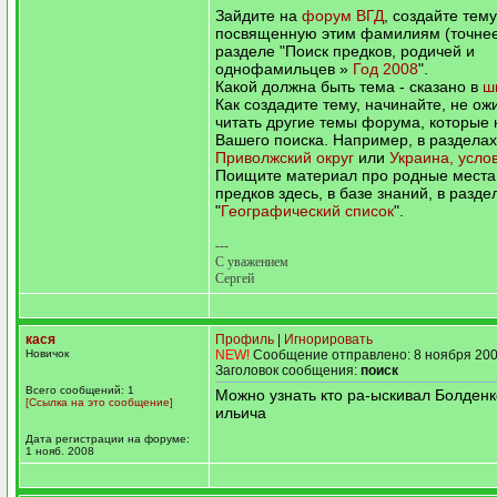
Зайдите на
форум ВГД
, создайте тему
посвященную этим фамилиям (точнее,
разделе "Поиск предков, родичей и
однофамильцев »
Год 2008
".
Какой должна быть тема - сказано в
ш
Как создадите тему, начинайте, не ож
читать другие темы форума, которые 
Вашего поиска. Например, в раздела
Приволжский округ
или
Украина, усло
Поищите материал про родные места
предков здесь, в базе знаний, в разде
"
Географический список
".
---
С уважением
Сергей
кася
Профиль
|
Игнорировать
Новичок
NEW!
Сообщение отправлено: 8 ноября 200
Заголовок сообщения:
поиск
Всего сообщений: 1
Можно узнать кто ра-ыскивал Болден
[Ссылка на это сообщение]
ильича
Дата регистрации на форуме:
1 нояб. 2008