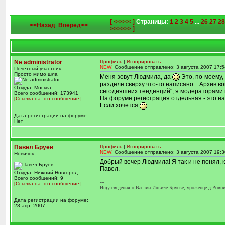
[ <<<<< ]
Страницы:
1
2
3
4
5
...
26
27
28
<<Назад
Вперед>>
>>>>>> ]
Ne administrator
Профиль
|
Игнорировать
NEW!
Сообщение отправлено: 3 августа 2007 17:5
Почетный участник
Просто мимо шла
Меня зовут Людмила, да
Это, по-моему,
разделе сверху что-то написано... Архив во
Откуда: Москва
сегодняшних тенденций", я модераторами 
Всего сообщений: 173941
На форуме регистрация отдельная - это нап
[Ссылка на это сообщение]
Если хочется
Дата регистрации на форуме:
Нет
Павел Бруев
Профиль
|
Игнорировать
NEW!
Сообщение отправлено: 3 августа 2007 19:3
Новичок
Добрый вечер Людмила! Я так и не понял, 
Павел.
Откуда: Нижний Новгород
Всего сообщений: 9
---
[Ссылка на это сообщение]
Ищу сведения о Васлии Ильиче Бруеве, уроженце д.Ровниц
Дата регистрации на форуме:
28 апр. 2007