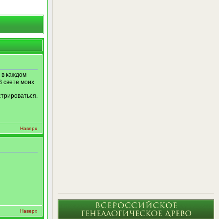
 в каждом
В свете моих
стрироваться.
Наверх
Наверх