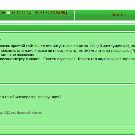
29
30
31
32
33
34
...
50
51
52
53
54
55
[
Печать
4
 очень простой сайт. В нем все интуитивно понятно. Общей инструкции нет, но
просов ко мне даже и вовсе ни к чему читать, потому что ответы устаревают. "
никого не назначаю.
исано сверху, в шапке... Совсем отдельная. То есть там надо еще раз зареги
0
кто такой моедератор, его функции?
а (XIX век) Псковской губернии.