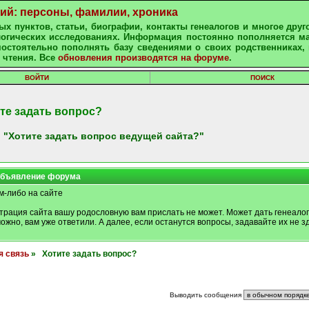
ний: персоны, фамилии, хроника
х пунктов, статьи, биографии, контакты генеалогов и многое друг
алогических исследованиях. Информация постоянно пополняется м
остоятельно пополнять базу сведениями о своих родственниках, 
 чтения. Все
обновления производятся на форуме
.
ВОЙТИ
ПОИСК
те задать вопрос?
 "Хотите задать вопрос ведущей сайта?"
бъявление форума
м-либо на сайте
трация сайта вашу родословную вам прислать не может. Может дать генеалог
можно, вам уже ответили. А далее, если останутся вопросы, задавайте их не зд
я связь
» Хотите задать вопрос?
Выводить сообщения