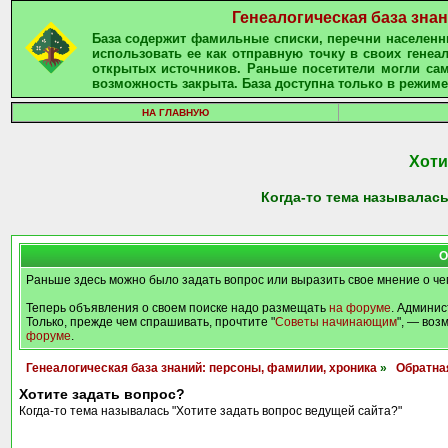
Генеалогическая база зна
База содержит фамильные списки, перечни населенны
использовать ее как отправную точку в своих гене
открытых источников. Раньше посетители могли сам
возможность закрыта. База доступна только в режиме
НА ГЛАВНУЮ
Хоти
Когда-то тема называлась
О
Раньше здесь можно было задать вопрос или выразить свое мнение о че
Теперь объявления о своем поиске надо размещать
на форуме
. Админис
Только, прежде чем спрашивать, прочтите "
Советы начинающим
", — воз
форуме
.
Генеалогическая база знаний: персоны, фамилии, хроника
»
Обратна
Хотите задать вопрос?
Когда-то тема называлась "Хотите задать вопрос ведущей сайта?"