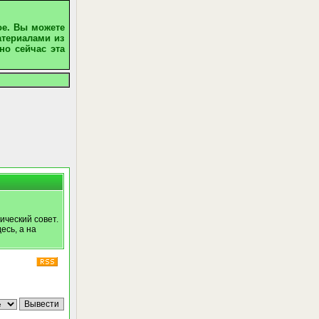
ое. Вы можете
атериалами из
но сейчас эта
ический совет.
есь, а на