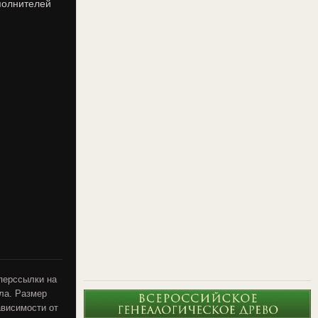
полнителей
перссылки на
ла. Размер
ависимости от