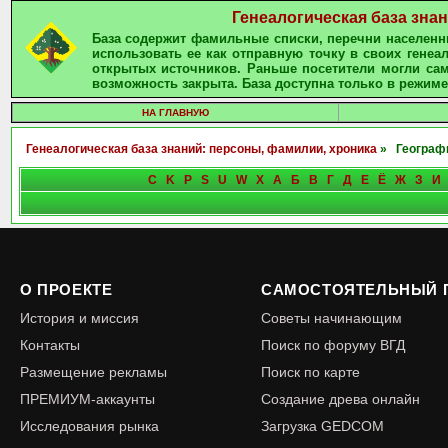
Генеалогическая база зна
База содержит фамильные списки, перечни населенны
использовать ее как отправную точку в своих гене
открытых источников. Раньше посетители могли сам
возможность закрыта. База доступна только в режиме
НА ГЛАВНУЮ
Генеалогическая база знаний: персоны, фамилии, хроника
» Географи
C
K
P
S
U
W
X
А
Б
В
Г
Д
Е
Ё
Ж
З
И
О ПРОЕКТЕ
САМОСТОЯТЕЛЬНЫЙ 
История и миссия
Советы начинающим
Контакты
Поиск по форуму ВГД
Размещение рекламы
Поиск по карте
ПРЕМИУМ-аккаунты
Создание древа онлайн
Исследования рынка
Загрузка GEDCOM