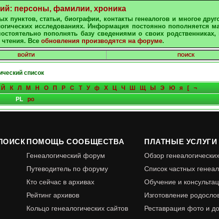
ний: персоны, фамилии, хроника
х пунктов, статьи, биографии, контакты генеалогов и многое друг
алогических исследованиях. Информация постоянно пополняется м
остоятельно пополнять базу сведениями о своих родственниках, 
 чтения. Все
обновления производятся на форуме
.
ВОЙТИ
ПОИСК
ческий список
Й
К
Л
М
Н
О
П
Р
С
Т
У
ф
Х
Ц
Ч
Ш
Щ
Ы
Э
Ю
я
[
¬
PL
po
ПОИСК
ПОМОЩЬ СООБЩЕСТВА
ПЛАТНЫЕ УСЛУГИ
Генеалогический форум
Обзор генеалогически
Путеводитель по форуму
Список частных генеал
Кто сейчас в архивах
Обучение и консульта
Рейтинг архивов
Изготовление родосло
Кольцо генеалогических сайтов
Реставрация фото и д