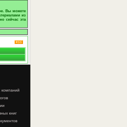
ое. Вы можете
атериалами из
но сейчас эта
х компаний
огов
ции
вных книг
окументов