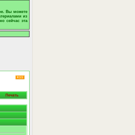
ое. Вы можете
атериалами из
но сейчас эта
Печать