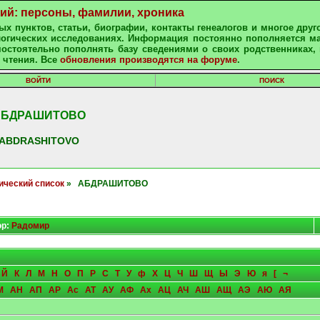
ний: персоны, фамилии, хроника
х пунктов, статьи, биографии, контакты генеалогов и многое друг
алогических исследованиях. Информация постоянно пополняется м
остоятельно пополнять базу сведениями о своих родственниках, 
 чтения. Все
обновления производятся на форуме
.
ВОЙТИ
ПОИСК
АБДРАШИТОВО
ABDRASHITOVO
ический список
» АБДРАШИТОВО
ор:
Радомир
Й
К
Л
М
Н
О
П
Р
С
Т
У
ф
Х
Ц
Ч
Ш
Щ
Ы
Э
Ю
я
[
¬
М
АН
АП
АР
Ас
АТ
АУ
АФ
Ах
АЦ
АЧ
АШ
АЩ
АЭ
АЮ
АЯ