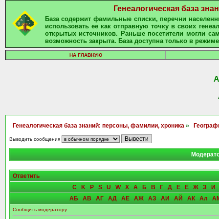
Генеалогическая база зна
База содержит фамильные списки, перечни населенны
использовать ее как отправную точку в своих гене
открытых источников. Раньше посетители могли сам
возможность закрыта. База доступна только в режиме
НА ГЛАВНУЮ
Генеалогическая база знаний: персоны, фамилии, хроника
»
Географ
Выводить сообщения
Модерат
Ответить
C
K
P
S
U
W
X
А
Б
В
Г
Д
Е
Ё
Ж
З
И
АБ
АВ
АГ
АД
АЕ
АЖ
АЗ
АИ
АЙ
АК
Ал
А
Сообщить модератору