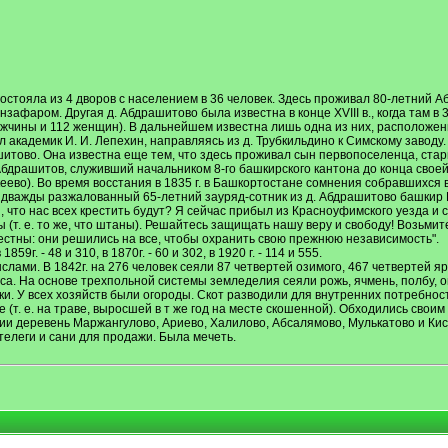
состояла из 4 дворов с населением в 36 человек. Здесь проживал 80-летний 
афаром. Другая д. Абдрашитово была известна в конце XVIII в., когда там в 
 мужчины и 112 женщин). В дальнейшем известна лишь одна из них, расположен
л академик И. И. Лепехин, направляясь из д. Трубкильдино к Симскому заводу.
ашитово. Она известна еще тем, что здесь проживал сын первопоселенца, ста
бдрашитов, служивший начальником 8-го башкирского кантона до конца своей
кеево). Во время восстания в 1835 г. в Башкортостане сомнения собравшихся 
л дважды разжалованный 65-летний зауряд-сотник из д. Абдрашитово башкир
 что нас всех крестить будут? Я сейчас прибыл из Красноуфимского уезда и 
 (т. е. то же, что штаны). Решайтесь защищать нашу веру и свободу! Возьмит
вестны: они решились на все, чтобы охранить свою прежнюю независимость".
г. - 48 и 310, в 1870г. - 60 и 302, в 1920 г. - 114 и 555.
ами. В 1842г. на 276 человек сеяли 87 четвертей озимого, 467 четвертей яр
а. На основе трехпольной системы земледелия сеяли рожь, ячмень, полбу, ов
лки. У всех хозяйств были огороды. Скот разводили для внутренних потребност
е (т. е. на траве, выросшей в т же год на месте скошенной). Обходились своим
ании деревень Маржангулово, Ариево, Халилово, Абсалямово, Мулькатово и Кис
и телеги и сани для продажи. Была мечеть.