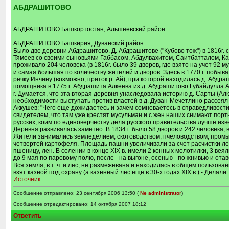
АБДРАШИТОВО
АБДРАШИТОВО Башкортостан, Альшеевский район
АБДРАШИТОВО Башкирия, Дуванский район
Было две деревни Абдрашитово. Д. Абдрашитове ("Кубово тож") в 1816г. 
Тямеев со своими сыновьями Габбасом, Абдулвахитом, Саитбатталом, Канз
проживало 204 человека (в 1816г. было 39 дворов, где взято на учет 92
и самая большая по количеству жителей и дворов. Здесь в 1770 г. побыва
речку Инчину (возможно, приток р. Ай), при которой находилась д. Абдр
помощника в 1775 г. Абдрашита Алкеева из д. Абдрашитово Губайдулла А
г. Думается, что эта вторая деревня унаследовала историю д. Сарты (Ал
необходимости выступать против властей в д. Дуван-Мечетлино рассея
Аккушев: "Чего еще дожидаетесь и зачем сомневаетесь в справедливости,
свидетелем, что там уже крестят мусульман и с жен наших снимают порты
русских, коим по единоверчеству дела русского правительства лучше из
Деревня развивалась заметно. В 1834 г. было 58 дворов и 242 человека, в 1859
Жители занимались земледелием, скотоводством, пчеловодством, промысл
четвертей картофеля. Площадь пашни увеличивали за счет расчистки лес
пшеницу, лен. В селении в конце XIX в. имели 2 конных молотилки, 3 вея
до 9 мая по паровому полю, после - на выгонe, осенью - по жнивью и отав
Вся земля, в т. ч. и лес, не размежевана и находилась в общем пользов
взят казной под охрану (а казенный лес еще в 30-х годах XIX в.) - Делал
Источник
Сообщение отправлено: 23 сентября 2006 13:50 (
Ne administrator
)
Сообщение отредактировано: 14 октября 2007 18:12
Ответить