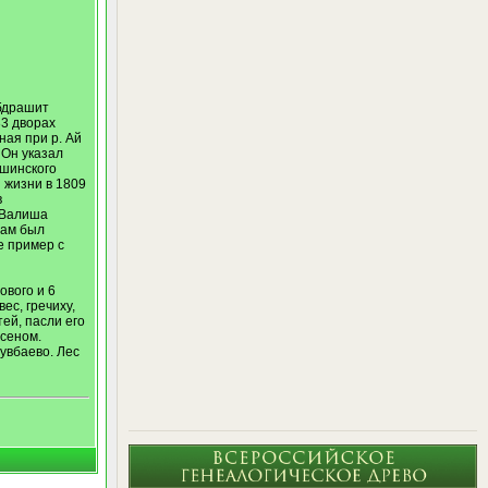
Абдрашит
33 дворах
ная при р. Ай
 Он указал
ршинского
 жизни в 1809
в
 Валиша
сам был
е пример с
ового и 6
ес, гречиху,
ей, пасли его
 сеном.
увбаево. Лес