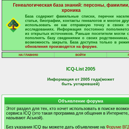
Генеалогическая база знаний: персоны, фамилии
хроника
База содержит фамильные списки, перечни населе
статьи, биографии, контакты генеалогов и многое дру
использовать ее как отправную точку в своих ге
исследованиях. Информация постоянно пополняетс
из открытых источников. Раньше посетители могли 
пополнять базу сведениями о своих родственниках,
возможность закрыта. База доступна только в режи
обновления производятся на форуме
.
НА ГЛАВНУЮ
ВОЙТИ
ICQ-List 2005
Информация от 2005 года(может
быть устаревшей)
Объявление форума
Этот раздел для тех, кто хочет использовать в поиске возм
сервиса ICQ (это такая программа для общения в Интернете,
называют Аськой).
Без указания ICQ вы можете дать объявление на
Форуме ВГ