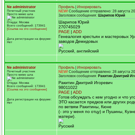
Ne administrator
Профиль
|
Игнорировать
Почетный участник
NEW!
Сообщение отправлено: 28 августа 20
Просто мимо шла
Заголовок сообщения:
Шарипов Юрий
Шарипов Юрий
Откуда: Москва
Всего сообщений: 173941
270745029
[Ссылка на это сообщение]
PAGE
|
ADD
Генеалогия крестьян и мастеровых Ур
Дата регистрации на форуме:
заводов Демидовых
Нет
Русский, английский
Ne administrator
Профиль
|
Игнорировать
Почетный участник
NEW!
Сообщение отправлено: 28 августа 20
Просто мимо шла
Заголовок сообщения:
Ракитин Дмитрий Иг
Ракитин Дмитрий Игоревич
Откуда: Москва
Всего сообщений: 173941
98011022
[Ссылка на это сообщение]
PAGE
|
ADD
Готов обсуждать с кем угодно и что уг
Дата регистрации на форуме:
ЭТО касается предков или других род
Нет
по ветвям Ракитины, Кюне
(- это у меня по отцу) и Пушины, Кузн
матери).
Русский