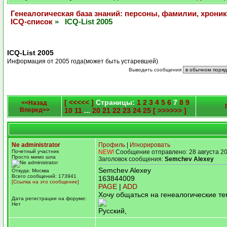
Генеалогическая база знаний: персоны, фамилии, хроник
ICQ-список
» ICQ-List 2005
ICQ-List 2005
Информация от 2005 года(может быть устаревшей)
Выводить сообщения
[ <<<<< ]
Страницы:
1
2
3
4
5
6
7
8
9
<<Назад
Вперед>>
10
11
...
20
21
22
23
24
25
[ >>>>>> ]
Ne administrator
Профиль
|
Игнорировать
Почетный участник
NEW!
Сообщение отправлено: 28 августа 20
Просто мимо шла
Заголовок сообщения:
Semchev Alexey
Semchev Alexey
Откуда: Москва
Всего сообщений: 173941
163844009
[Ссылка на это сообщение]
PAGE
|
ADD
Хочу общаться на генеалогические те
Дата регистрации на форуме:
Нет
Русский,