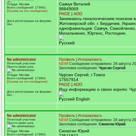
Савчук Виталий
Откуда: Москва
Всего сообщений: 173941
98849069
[Ссылка на это сообщение]
PAGE
|
ADD
Занимаюсь геналогическим поиском в
Дата регистрации на форуме:
Житомирской обл. г. Бердичев, Украи
Нет
однофамильцев: Савчук, Самойленко,
Михальченко, Юргенс, Ростоцкие.
Русский
Ne administrator
Профиль
|
Игнорировать
Почетный участник
NEW!
Сообщение отправлено: 28 августа 20
Просто мимо шла
Заголовок сообщения:
Чурсин Сергей
Чурсин Сергей, г.Томск
Откуда: Москва
Всего сообщений: 173941
17557914
[Ссылка на это сообщение]
PAGE
|
ADD
Ищу информацию о своих корнях: Чу
Дата регистрации на форуме:
Нет
Русский English
Ne administrator
Профиль
|
Игнорировать
Почетный участник
NEW!
Сообщение отправлено: 28 августа 20
Просто мимо шла
Заголовок сообщения:
Синюгин Юрий
Синюгин Юрий
Откуда: Москва
Всего сообщений: 173941
73511922