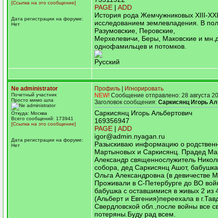
[Ссылка на это сообщение]
PAGE
|
ADD
История рода Жемчужниковых XIII-XXI 
Дата регистрации на форуме:
исследованием землевладения. В пол
Нет
Разумовские, Перовские,
Мерхелевичи, Беры, Маковские и мн.
однофамильцев и потомков.
Русский
Ne administrator
Профиль
|
Игнорировать
Почетный участник
NEW!
Сообщение отправлено: 28 августа 20
Просто мимо шла
Заголовок сообщения:
Саркисянц Игорь Ал
Саркисянц Игорь Альбертович
Откуда: Москва
Всего сообщений: 173941
169356947
[Ссылка на это сообщение]
PAGE
|
ADD
igor@admin.nyagan.ru
Дата регистрации на форуме:
Разыскиваю информацию о родствен
Нет
Мартыновых и Саркисянц. Прадед Ма
Александр священнослужитель Никол
собора, дед Саркисянц Ашот, бабушк
Ольга Александровна (в девичестве М
Проживали в С-Петербурге до ВО вой
бабушка с оставшимися в живых 2 из 
(Альберт и Евгения)переехала в г.Тав
Свердловской обл.,после войны все с
потеряны.Буду рад всем.