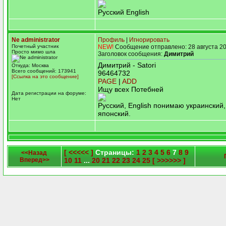
Русский English
Ne administrator
Профиль
|
Игнорировать
Почетный участник
NEW!
Сообщение отправлено: 28 августа 20
Просто мимо шла
Заголовок сообщения:
Димитрий
Димитрий - Satori
Откуда: Москва
Всего сообщений: 173941
96464732
[Ссылка на это сообщение]
PAGE
|
ADD
Ищу всех Потебней
Дата регистрации на форуме:
Нет
Русский, English понимаю украинский,
японский.
[ <<<<< ]
Страницы:
1
2
3
4
5
6
7
8
9
<<Назад
Вперед>>
10
11
...
20
21
22
23
24
25
[ >>>>>> ]