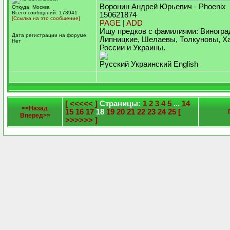
Воронин Андрей Юрьевич - Phoenix
Откуда: Москва
Всего сообщений: 173941
150621874
[Ссылка на это сообщение]
PAGE
|
ADD
Ищу предков с фамилиями: Виногра
Дата регистрации на форуме:
Липницкие, Шелаевы, Толкуновы, Х
Нет
России и Украины.
Русский Украинский English
[ <<<<< ]
Страницы:
1
2
3
4
5
...
14
<<Назад
15
16
17
18
19
20
21
22
23
24
25
[
Вперед>>
>>>>>> ]