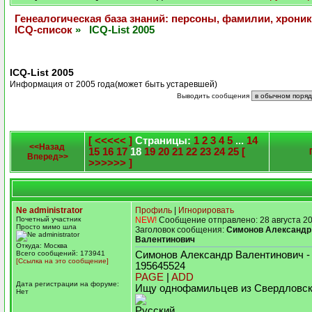
Генеалогическая база знаний: персоны, фамилии, хроник
ICQ-список
» ICQ-List 2005
ICQ-List 2005
Информация от 2005 года(может быть устаревшей)
Выводить сообщения
[ <<<<< ]
Страницы:
1
2
3
4
5
...
14
<<Назад
15
16
17
18
19
20
21
22
23
24
25
[
Вперед>>
>>>>>> ]
Ne administrator
Профиль
|
Игнорировать
Почетный участник
NEW!
Сообщение отправлено: 28 августа 20
Просто мимо шла
Заголовок сообщения:
Симонов Александр
Валентинович
Откуда: Москва
Всего сообщений: 173941
Симонов Александр Валентинович 
[Ссылка на это сообщение]
195645524
PAGE
|
ADD
Дата регистрации на форуме:
Ищу однофамильцев из Свердловск
Нет
Русский