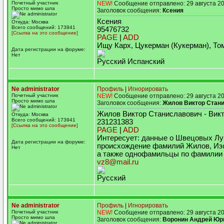
Почетный участник
NEW!
Сообщение отправлено: 29 августа 20
Просто мимо шла
Заголовок сообщения:
Ксения
Ксения
Откуда: Москва
Всего сообщений: 173941
95476732
[Ссылка на это сообщение]
PAGE
|
ADD
Ищу Карх, Цукерман (Кукерман), То
Дата регистрации на форуме:
Нет
Русский Испанский
Ne administrator
Профиль
|
Игнорировать
Почетный участник
NEW!
Сообщение отправлено: 29 августа 20
Просто мимо шла
Заголовок сообщения:
Жилов Виктор Стан
Жилов Виктор Станиславович - Вик
Откуда: Москва
Всего сообщений: 173941
231231383
[Ссылка на это сообщение]
PAGE
|
ADD
Интересует: данные о Швецовых Луг
Дата регистрации на форуме:
происхождение фамилий Жилов, Изо
Нет
а также однофамильцы по фамилии
vz8@mail.ru
Русский
Ne administrator
Профиль
|
Игнорировать
Почетный участник
NEW!
Сообщение отправлено: 29 августа 20
Просто мимо шла
Заголовок сообщения:
Воронин Андрей Юр