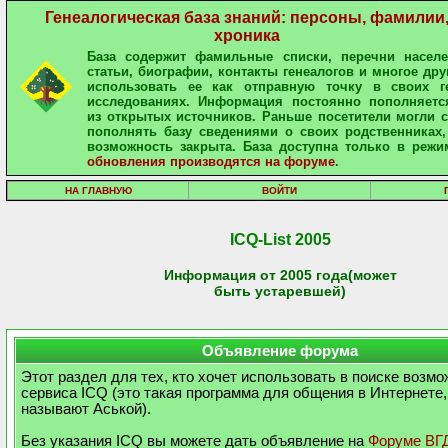
Генеалогическая база знаний: персоны, фамилии
хроника
База содержит фамильные списки, перечни населе
статьи, биографии, контакты генеалогов и многое дру
использовать ее как отправную точку в своих ге
исследованиях. Информация постоянно пополняетс
из открытых источников. Раньше посетители могли 
пополнять базу сведениями о своих родственниках,
возможность закрыта. База доступна только в режи
обновления производятся на форуме
.
НА ГЛАВНУЮ
ВОЙТИ
ICQ-List 2005
Информация от 2005 года(может
быть устаревшей)
Объявление форума
Этот раздел для тех, кто хочет использовать в поиске возм
сервиса ICQ (это такая программа для общения в Интернете,
называют Аськой).
Без указания ICQ вы можете дать объявление на
Форуме ВГ