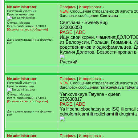
Ne administrator
Профиль
|
Игнорировать
Почетный участник
NEW!
Сообщение отправлено: 28 августа 20
Просто мимо шла
Заголовок сообщения:
Светлана
Светлана - SweetyBug
Откуда: Москва
Всего сообщений: 173941
320006050
[Ссылка на это сообщение]
PAGE
|
ADD
Ищу свои корни. Фамилия:ДОЛОТО
Дата регистрации на форуме:
из Белорусии, Польши, Германии. 
Нет
родственников и однофамильцев. Д
Кузмич Долотов. Безвести пропал в
Русский
Ne administrator
Профиль
|
Игнорировать
Почетный участник
NEW!
Сообщение отправлено: 28 августа 20
Просто мимо шла
Заголовок сообщения:
Yankovskaya Tatyan
Yankovskaya Tatyana - queen
Откуда: Москва
Всего сообщений: 173941
272638817
[Ссылка на это сообщение]
PAGE
|
ADD
Ya Hochu obschatsya po ISQ ili email
Дата регистрации на форуме:
odnofomilcami ili rodichami ili drugimi 
Нет
Ne administrator
Профиль
|
Игнорировать