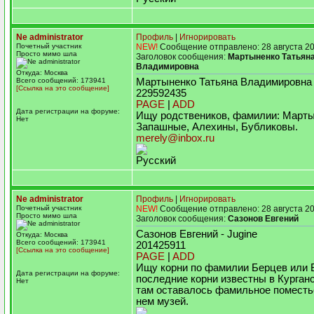
Ne administrator
Профиль
|
Игнорировать
Почетный участник
NEW!
Сообщение отправлено: 28 августа 20
Просто мимо шла
Заголовок сообщения:
Мартыненко Татьян
Владимировна
Откуда: Москва
Всего сообщений: 173941
Мартыненко Татьяна Владимировна 
[Ссылка на это сообщение]
229592435
PAGE
|
ADD
Дата регистрации на форуме:
Ищу родствеников, фамилии: Марты
Нет
Запашные, Алехины, Бубликовы.
merely@inbox.ru
Русский
Ne administrator
Профиль
|
Игнорировать
Почетный участник
NEW!
Сообщение отправлено: 28 августа 20
Просто мимо шла
Заголовок сообщения:
Сазонов Евгений
Сазонов Евгений - Jugine
Откуда: Москва
Всего сообщений: 173941
201425911
[Ссылка на это сообщение]
PAGE
|
ADD
Ищу корни по фамилии Берцев или 
Дата регистрации на форуме:
последние корни известны в Курганс
Нет
там оставалось фамильное поместье
нем музей.