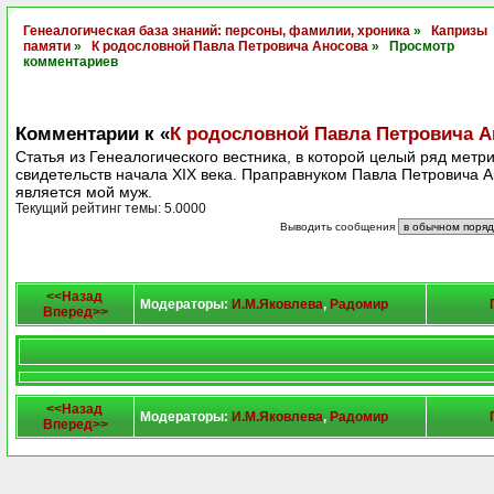
Генеалогическая база знаний: персоны, фамилии, хроника
»
Капризы
памяти
»
К родословной Павла Петровича Аносова
» Просмотр
комментариев
Комментарии к «
К родословной Павла Петровича А
Статья из Генеалогического вестника, в которой целый ряд метр
свидетельств начала XIX века. Праправнуком Павла Петровича 
является мой муж.
Текущий рейтинг темы: 5.0000
Выводить сообщения
<<Назад
Модераторы:
И.М.Яковлева
,
Радомир
Вперед>>
<<Назад
Модераторы:
И.М.Яковлева
,
Радомир
Вперед>>