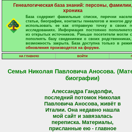
Генеалогическая база знаний: персоны, фамилии
хроника
База содержит фамильные списки, перечни населе
статьи, биографии, контакты генеалогов и многое дру
использовать ее как отправную точку в своих ге
исследованиях. Информация постоянно пополняетс
из открытых источников. Раньше посетители могли 
пополнять базу сведениями о своих родственниках,
возможность закрыта. База доступна только в режи
обновления производятся на форуме
.
НА ГЛАВНУЮ
ВОЙТИ
Семья Николая Павловича Аносова. (Мат
биографии)
Алессандра Гандолфи,
последний потомок Николая
Павловича Аносова, живёт в
Италии. Она недавно нашла
мой сайт и завязалась
переписка. Материалы,
присланные ею - главное