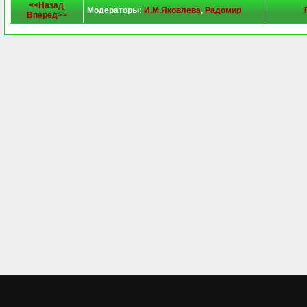
<<Назад
Модераторы:
И.М.Яковлева
,
Радомир
Вперед>>