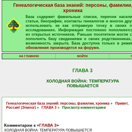
Генеалогическая база знаний: персоны, фамилии
хроника
База содержит фамильные списки, перечни населе
статьи, биографии, контакты генеалогов и многое дру
использовать ее как отправную точку в своих ге
исследованиях. Информация постоянно пополняетс
из открытых источников. Раньше посетители могли 
пополнять базу сведениями о своих родственниках,
возможность закрыта. База доступна только в режи
обновления производятся на форуме
.
НА ГЛАВНУЮ
ВОЙТИ
ГЛАВА 3
ХОЛОДНАЯ ВОЙНА: ТЕМПЕРАТУРА
ПОВЫШАЕТСЯ
Генеалогическая база знаний: персоны, фамилии, хроника
»
Привет,
Россия! (Эпилог)
»
ГЛАВА 3
» Просмотр комментариев
Комментарии к «
ГЛАВА 3
»
ХОЛОДНАЯ ВОЙНА: ТЕМПЕРАТУРА ПОВЫШАЕТСЯ