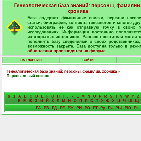
Генеалогическая база знаний: персоны, фамилии
хроника
База содержит фамильные списки, перечни населе
статьи, биографии, контакты генеалогов и многое дру
использовать ее как отправную точку в своих ге
исследованиях. Информация постоянно пополняетс
из открытых источников. Раньше посетители могли 
пополнять базу сведениями о своих родственниках,
возможность закрыта. База доступна только в режи
обновления производятся на форуме
.
НА ГЛАВНУЮ
ВОЙТИ
Генеалогическая база знаний: персоны, фамилии, хроника
»
Персональный список
&
1
A
B
C
D
E
F
G
H
i
J
k
L
M
N
O
P
R
S
T
v
W
Y
Z
Е
Ё
Ж
З
И
Й
К
Л
М
Н
О
П
Р
С
Т
У
Ф
Х
Ц
Ч
Ш
Щ
РА
РВ
РД
РЕ
РЖ
РИ
РО
РТ
Ру
Рч
РЫ
РЮ
Ря