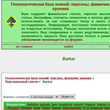
Генеалогическая база знаний: персоны, фамилии
хроника
База содержит фамильные списки, перечни населе
статьи, биографии, контакты генеалогов и многое дру
использовать ее как отправную точку в своих ге
исследованиях. Информация постоянно пополняетс
из открытых источников. Раньше посетители могли 
пополнять базу сведениями о своих родственниках,
возможность закрыта. База доступна только в режи
обновления производятся на форуме
.
НА ГЛАВНУЮ
ВОЙТИ
Barkar
Генеалогическая база знаний: персоны, фамилии, хроника
»
Персональный список
» Barkar
Выводить сообщения
Модераторы:
Belolika
,
galinak_new
,
Leonid-sh
,
nmash
,
Popova
,
shirsin
,
s
Tanusya
,
Theodor
,
tnaia
,
Tritter
,
Vladim
,
Верепьюшка
,
Н. А. Борисов
,
Нат