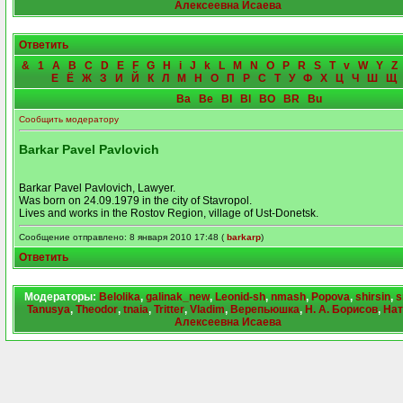
Алексеевна Исаева
Ответить
&
1
A
B
C
D
E
F
G
H
i
J
k
L
M
N
O
P
R
S
T
v
W
Y
Z
Е
Ё
Ж
З
И
Й
К
Л
М
Н
О
П
Р
С
Т
У
Ф
Х
Ц
Ч
Ш
Щ
Ba
Be
BI
Bl
BO
BR
Bu
Сообщить модератору
Barkar Pavel Pavlovich
Barkar Pavel Pavlovich, Lawyer.
Was born on 24.09.1979 in the city of Stavropol.
Lives and works in the Rostov Region, village of Ust-Donetsk.
Сообщение отправлено: 8 января 2010 17:48 (
barkarp
)
Ответить
Модераторы:
Belolika
,
galinak_new
,
Leonid-sh
,
nmash
,
Popova
,
shirsin
,
s
Tanusya
,
Theodor
,
tnaia
,
Tritter
,
Vladim
,
Верепьюшка
,
Н. А. Борисов
,
Нат
Алексеевна Исаева