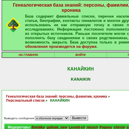
Генеалогическая база знаний: персоны, фамилии
хроника
База содержит фамильные списки, перечни населе
статьи, биографии, контакты генеалогов и многое дру
использовать ее как отправную точку в своих ге
исследованиях. Информация постоянно пополняетс
из открытых источников. Раньше посетители могли 
пополнять базу сведениями о своих родственниках,
возможность закрыта. База доступна только в режи
обновления производятся на форуме
.
НА ГЛАВНУЮ
ВОЙТИ
КАНАЙКИН
KANAIKIN
Генеалогическая база знаний: персоны, фамилии, хроника
»
Персональный список
» КАНАЙКИН
Выводить сообщения
Модераторы:
Belolika
,
galinak_new
,
Leonid-sh
,
nmash
,
Popova
,
shirsin
,
s