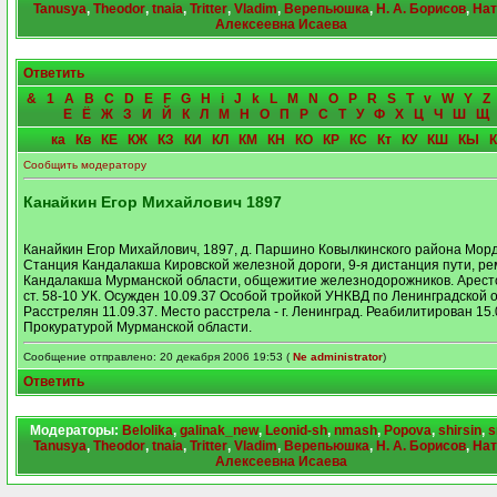
Tanusya
,
Theodor
,
tnaia
,
Tritter
,
Vladim
,
Верепьюшка
,
Н. А. Борисов
,
Нат
Алексеевна Исаева
Ответить
&
1
A
B
C
D
E
F
G
H
i
J
k
L
M
N
O
P
R
S
T
v
W
Y
Z
Е
Ё
Ж
З
И
Й
К
Л
М
Н
О
П
Р
С
Т
У
Ф
Х
Ц
Ч
Ш
Щ
ка
Кв
КЕ
КЖ
КЗ
КИ
КЛ
КМ
КН
КО
КР
КС
Кт
КУ
КШ
КЫ
Сообщить модератору
Канайкин Егор Михайлович 1897
Канайкин Егор Михайлович, 1897, д. Паршино Ковылкинского района Морд
Станция Кандалакша Кировской железной дороги, 9-я дистанция пути, рем
Кандалакша Мурманской области, общежитие железнодорожников. Аресто
ст. 58-10 УК. Осужден 10.09.37 Особой тройкой УНКВД по Ленинградской 
Расстрелян 11.09.37. Место расстрела - г. Ленинград. Реабилитирован 15.
Прокуратурой Мурманской области.
Сообщение отправлено: 20 декабря 2006 19:53 (
Ne administrator
)
Ответить
Модераторы:
Belolika
,
galinak_new
,
Leonid-sh
,
nmash
,
Popova
,
shirsin
,
s
Tanusya
,
Theodor
,
tnaia
,
Tritter
,
Vladim
,
Верепьюшка
,
Н. А. Борисов
,
Нат
Алексеевна Исаева