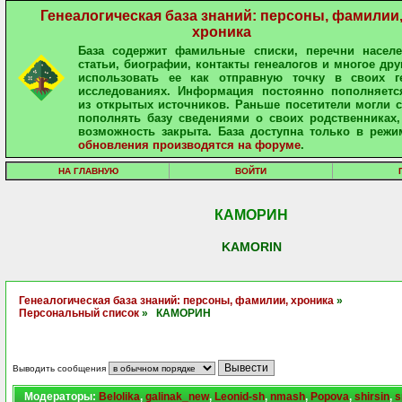
Генеалогическая база знаний: персоны, фамилии
хроника
База содержит фамильные списки, перечни населе
статьи, биографии, контакты генеалогов и многое дру
использовать ее как отправную точку в своих ге
исследованиях. Информация постоянно пополняетс
из открытых источников. Раньше посетители могли 
пополнять базу сведениями о своих родственниках,
возможность закрыта. База доступна только в режи
обновления производятся на форуме
.
НА ГЛАВНУЮ
ВОЙТИ
КАМОРИН
KAMORIN
Генеалогическая база знаний: персоны, фамилии, хроника
»
Персональный список
» КАМОРИН
Выводить сообщения
Модераторы:
Belolika
,
galinak_new
,
Leonid-sh
,
nmash
,
Popova
,
shirsin
,
s