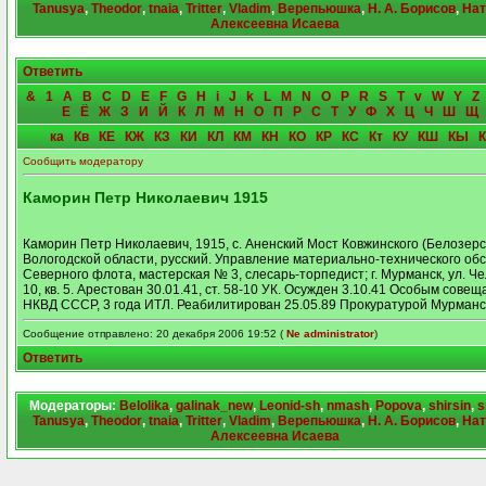
Tanusya
,
Theodor
,
tnaia
,
Tritter
,
Vladim
,
Верепьюшка
,
Н. А. Борисов
,
Нат
Алексеевна Исаева
Ответить
&
1
A
B
C
D
E
F
G
H
i
J
k
L
M
N
O
P
R
S
T
v
W
Y
Z
Е
Ё
Ж
З
И
Й
К
Л
М
Н
О
П
Р
С
Т
У
Ф
Х
Ц
Ч
Ш
Щ
ка
Кв
КЕ
КЖ
КЗ
КИ
КЛ
КМ
КН
КО
КР
КС
Кт
КУ
КШ
КЫ
Сообщить модератору
Каморин Петр Николаевич 1915
Каморин Петр Николаевич, 1915, с. Аненский Мост Ковжинского (Белозерс
Вологодской области, русский. Управление материально-технического об
Северного флота, мастерская № 3, слесарь-торпедист; г. Мурманск, ул. Че
10, кв. 5. Арестован 30.01.41, ст. 58-10 УК. Осужден 3.10.41 Особым сове
НКВД СССР, 3 года ИТЛ. Реабилитирован 25.05.89 Прокуратурой Мурманс
Сообщение отправлено: 20 декабря 2006 19:52 (
Ne administrator
)
Ответить
Модераторы:
Belolika
,
galinak_new
,
Leonid-sh
,
nmash
,
Popova
,
shirsin
,
s
Tanusya
,
Theodor
,
tnaia
,
Tritter
,
Vladim
,
Верепьюшка
,
Н. А. Борисов
,
Нат
Алексеевна Исаева