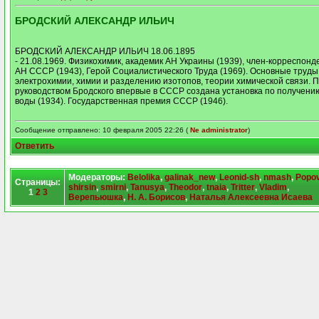
БРОДСКИЙ АЛЕКСАНДР ИЛЬИЧ
БРОДСКИЙ АЛЕКСАНДР ИЛЬИЧ 18.06.1895
- 21.08.1969. Физикохимик, академик АН Украины (1939), член-корреспонд
АН СССР (1943), Герой Социалистического Труда (1969). Основные труды
электрохимии, химии и разделению изотопов, теории химической связи. 
руководством Бродского впервые в СССР создана установка по получени
воды (1934). Государственная премия СССР (1946).
Сообщение отправлено: 10 февраля 2005 22:26 (
Ne administrator
)
Ответить
Модераторы:
Belolika
,
galinak_new
,
Leonid-sh
,
nmash
,
Popo
Страницы:
shirsin
,
smirni
,
Tanusya
,
Theodor
,
tnaia
,
Tritter
,
Vladim
,
1
2
3
Верепьюшка
,
Н. А. Борисов
,
Наталья Алексеевна Исаева