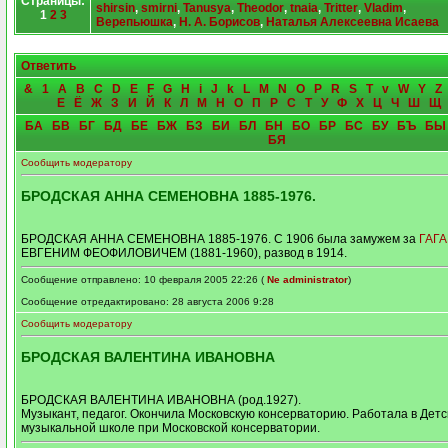
Страницы:
shirsin
,
smirni
,
Tanusya
,
Theodor
,
tnaia
,
Tritter
,
Vladim
,
1
2
3
Верепьюшка
,
Н. А. Борисов
,
Наталья Алексеевна Исаева
Ответить
&
1
A
B
C
D
E
F
G
H
i
J
k
L
M
N
O
P
R
S
T
v
W
Y
Z
Е
Ё
Ж
З
И
Й
К
Л
М
Н
О
П
Р
С
Т
У
Ф
Х
Ц
Ч
Ш
Щ
БА
БВ
БГ
БД
БЕ
БЖ
БЗ
БИ
БЛ
БН
БО
БР
БС
БУ
БЪ
БЫ
БЯ
Сообщить модератору
БРОДСКАЯ АННА СЕМЕНОВНА 1885-1976.
БРОДСКАЯ АННА СЕМЕНОВНА 1885-1976. С 1906 была замужем за
ГАГ
ЕВГЕНИМ ФЕОФИЛОВИЧЕМ (1881-1960), развод в 1914.
Сообщение отправлено: 10 февраля 2005 22:26 (
Ne administrator
)
Сообщение отредактировано: 28 августа 2006 9:28
Сообщить модератору
БРОДСКАЯ ВАЛЕНТИНА ИВАНОВНА
БРОДСКАЯ ВАЛЕНТИНА ИВАНОВНА (род.1927).
Музыкант, педагог. Окончила Московскую консерваторию. Работала в Детс
музыкальной школе при Московской консерватории.