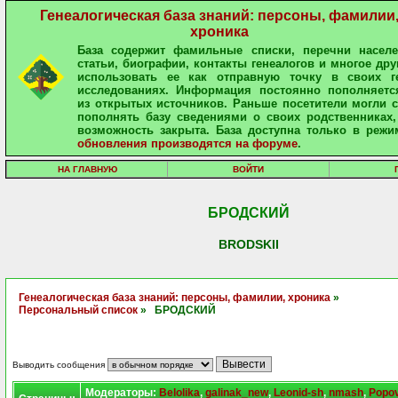
Генеалогическая база знаний: персоны, фамилии
хроника
База содержит фамильные списки, перечни населе
статьи, биографии, контакты генеалогов и многое дру
использовать ее как отправную точку в своих ге
исследованиях. Информация постоянно пополняетс
из открытых источников. Раньше посетители могли 
пополнять базу сведениями о своих родственниках,
возможность закрыта. База доступна только в режи
обновления производятся на форуме
.
НА ГЛАВНУЮ
ВОЙТИ
БРОДСКИЙ
BRODSKII
Генеалогическая база знаний: персоны, фамилии, хроника
»
Персональный список
» БРОДСКИЙ
Выводить сообщения
Модераторы:
Belolika
,
galinak_new
,
Leonid-sh
,
nmash
,
Popo