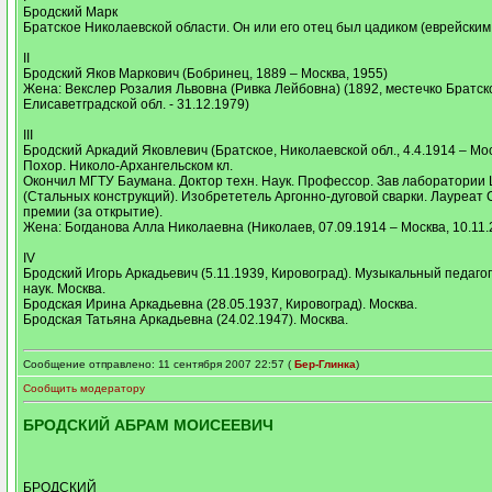
Бродский Марк
Братское Николаевской области. Он или его отец был цадиком (еврейским
II
Бродский Яков Маркович (Бобринец, 1889 – Москва, 1955)
Жена: Векслер Розалия Львовна (Ривка Лейбовна) (1892, местечко Братск
Елисаветградской обл. - 31.12.1979)
III
Бродский Аркадий Яковлевич (Братское, Николаевской обл., 4.4.1914 – Моск
Похор. Николо-Архангельском кл.
Окончил МГТУ Баумана. Доктор техн. Наук. Профессор. Зав лаборатори
(Стальных конструкций). Изобрететель Аргонно-дуговой сварки. Лауреат
премии (за открытие).
Жена: Богданова Алла Николаевна (Николаев, 07.09.1914 – Москва, 10.11.
IV
Бродский Игорь Аркадьевич (5.11.1939, Кировоград). Музыкальный педагог
наук. Москва.
Бродская Ирина Аркадьевна (28.05.1937, Кировоград). Москва.
Бродская Татьяна Аркадьевна (24.02.1947). Москва.
Сообщение отправлено: 11 сентября 2007 22:57 (
Бер-Глинка
)
Сообщить модератору
БРОДСКИЙ АБРАМ МОИСЕЕВИЧ
БРОДСКИЙ