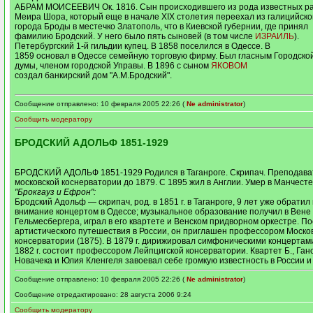
АБРАМ МОИСЕЕВИЧ Ок. 1816.
Сын происходившего из рода известных р
Меира Шора, который еще в начале ХIХ столетия переехал из галицийско
города Броды в местечко Златополь, что в Киевской губернии, где принял
фамилию Бродский. У него было пять сыновей (в том числе
ИЗРАИЛЬ
).
Петербургский 1-й гильдии купец. В 1858 поселился в Одессе.
В
1859 основал в Одессе семейную торговую фирму.
Был гласным Городско
думы, членом городской Управы.
В 1896 с сыном
ЯКОВОМ
создал банкирский дом "А.М.Бродский".
Сообщение отправлено: 10 февраля 2005 22:26 (
Ne administrator
)
Сообщить модератору
БРОДСКИЙ АДОЛЬФ 1851-1929
БРОДСКИЙ АДОЛЬФ 1851-1929 Родился в Таганроге. Скрипач. Преподава
московской коснерватории до 1879. С 1895 жил в Англии. Умер в Манчест
"Брокгауз и Ефрон":
Бродский Адольф — скрипач, род. в 1851 г. в Таганроге, 9 лет уже обратил
внимание концертом в Одессе; музыкальное образование получил в Вене 
Гельмесбергера, играл в его квартете и Венском придворном оркестре. П
артистического путешествия в России, он приглашен профессором Моско
консерватории (1875). В 1879 г. дирижировал симфоническими концертами
1882 г. состоит профессором Лейпцигской консерватории. Квартет Б., Ган
Новачека и Юлия Кленгеля завоевал себе громкую известность в России и 
Сообщение отправлено: 10 февраля 2005 22:26 (
Ne administrator
)
Сообщение отредактировано: 28 августа 2006 9:24
Сообщить модератору