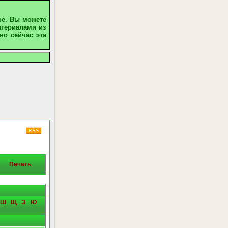
ое. Вы можете
атериалами из
но сейчас эта
Печать
Ш
Щ
Э
Ю