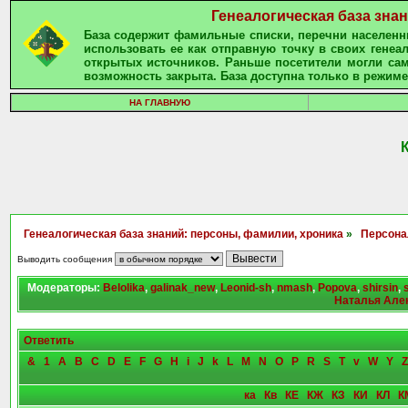
Генеалогическая база зна
База содержит фамильные списки, перечни населенны
использовать ее как отправную точку в своих гене
открытых источников. Раньше посетители могли сам
возможность закрыта. База доступна только в режиме
НА ГЛАВНУЮ
Генеалогическая база знаний: персоны, фамилии, хроника
»
Персона
Выводить сообщения
Модераторы:
Belolika
,
galinak_new
,
Leonid-sh
,
nmash
,
Popova
,
shirsin
,
Наталья Але
Ответить
&
1
A
B
C
D
E
F
G
H
i
J
k
L
M
N
O
P
R
S
T
v
W
Y
Z
ка
Кв
КЕ
КЖ
КЗ
КИ
КЛ
К