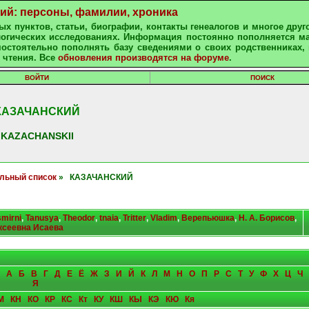
ний: персоны, фамилии, хроника
х пунктов, статьи, биографии, контакты генеалогов и многое друг
алогических исследованиях. Информация постоянно пополняется м
остоятельно пополнять базу сведениями о своих родственниках, 
 чтения. Все
обновления производятся на форуме
.
ВОЙТИ
ПОИСК
КАЗАЧАНСКИЙ
KAZACHANSKII
льный список
» КАЗАЧАНСКИЙ
smirni
,
Tanusya
,
Theodor
,
tnaia
,
Tritter
,
Vladim
,
Верепьюшка
,
Н. А. Борисов
,
ксеевна Исаева
А
Б
В
Г
Д
Е
Ё
Ж
З
И
Й
К
Л
М
Н
О
П
Р
С
Т
У
Ф
Х
Ц
Ч
Я
М
КН
КО
КР
КС
Кт
КУ
КШ
КЫ
КЭ
КЮ
Кя