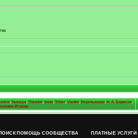
тва
smirni
,
Tanusya
,
Theodor
,
tnaia
,
Tritter
,
Vladim
,
Верепьюшка
,
Н. А. Борисов
,
ксеевна Исаева
ПОИСК
ПОМОЩЬ СООБЩЕСТВА
ПЛАТНЫЕ УСЛУГИ