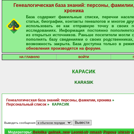
Генеалогическая база знаний: персоны, фамилии
хроника
База содержит фамильные списки, перечни населе
статьи, биографии, контакты генеалогов и многое дру
использовать ее как отправную точку в своих ге
исследованиях. Информация постоянно пополняетс
из открытых источников. Раньше посетители могли 
пополнять базу сведениями о своих родственниках,
возможность закрыта. База доступна только в режи
обновления производятся на форуме
.
НА ГЛАВНУЮ
ВОЙТИ
КАРАСИК
KARASIK
Генеалогическая база знаний: персоны, фамилии, хроника
»
Персональный список
» КАРАСИК
Выводить сообщения
Модераторы:
Belolika
,
galinak_new
,
Leonid-sh
,
nmash
,
Popova
,
shirsin
,
s