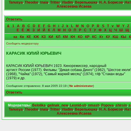
Tanusya
,
Theodor
,
tnaia
,
Tritter
,
Vladim
,
Верепьюшка
,
Н. А. Борисов
,
Нат
Алексеевна Исаева
Ответить
&
1
A
B
C
D
E
F
G
H
i
J
k
L
M
N
O
P
R
S
T
v
W
Y
Z
Е
Ё
Ж
З
И
Й
К
Л
М
Н
О
П
Р
С
Т
У
Ф
Х
Ц
Ч
Ш
Щ
ка
Кв
КЕ
КЖ
КЗ
КИ
КЛ
КМ
КН
КО
КР
КС
Кт
КУ
КШ
КЫ
Сообщить модератору
КАРАСИК ЮЛИЙ ЮРЬЕВИЧ
КАРАСИК ЮЛИЙ ЮРЬЕВИЧ 1923. Кинорежиссер, народный
артист России (1977). Фильмы: "Дикая собака Динго" (1962), "Шестое июля
(1968), "Чайка" (1972), "Самый жаркий месяц" (1974), т/ф "Стакан воды"
(1979) и др.
Сообщение отправлено: 8 мая 2005 22:19 (
Ne administrator
)
Ответить
Модераторы:
Belolika
,
galinak_new
,
Leonid-sh
,
nmash
,
Popova
,
shirsin
,
s
Tanusya
,
Theodor
,
tnaia
,
Tritter
,
Vladim
,
Верепьюшка
,
Н. А. Борисов
,
Нат
Алексеевна Исаева