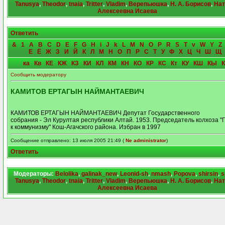
Tanusya
,
Theodor
,
tnaia
,
Tritter
,
Vladim
,
Верепьюшка
,
Н. А. Борисов
,
Нат
Алексеевна Исаева
Ответить
&
1
A
B
C
D
E
F
G
H
i
J
k
L
M
N
O
P
R
S
T
v
W
Y
Z
Е
Ё
Ж
З
И
Й
К
Л
М
Н
О
П
Р
С
Т
У
Ф
Х
Ц
Ч
Ш
Щ
ка
Кв
КЕ
КЖ
КЗ
КИ
КЛ
КМ
КН
КО
КР
КС
Кт
КУ
КШ
КЫ
Сообщить модератору
КАМИТОВ ЕРТАГЫН НАЙМАНТАЕВИЧ
КАМИТОВ ЕРТАГЫН НАЙМАНТАЕВИЧ Депутат Государственного
собрания - Эл Курултая республики Алтай. 1953. Председатель колхоза "
к коммунизму" Кош-Агачского района. Избран в 1997
Сообщение отправлено: 13 июля 2005 21:49 (
Ne administrator
)
Ответить
Модераторы:
Belolika
,
galinak_new
,
Leonid-sh
,
nmash
,
Popova
,
shirsin
,
s
Tanusya
,
Theodor
,
tnaia
,
Tritter
,
Vladim
,
Верепьюшка
,
Н. А. Борисов
,
Нат
Алексеевна Исаева