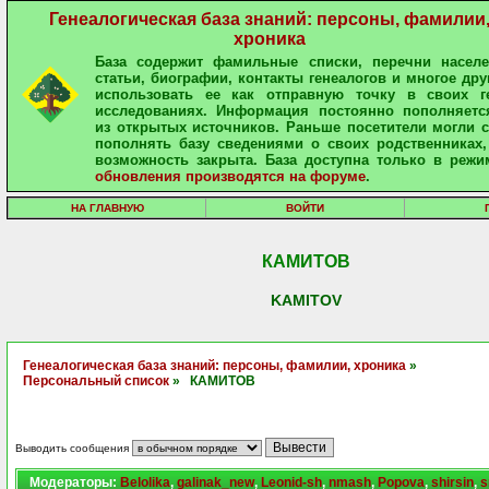
Генеалогическая база знаний: персоны, фамилии
хроника
База содержит фамильные списки, перечни населе
статьи, биографии, контакты генеалогов и многое дру
использовать ее как отправную точку в своих ге
исследованиях. Информация постоянно пополняетс
из открытых источников. Раньше посетители могли 
пополнять базу сведениями о своих родственниках,
возможность закрыта. База доступна только в режи
обновления производятся на форуме
.
НА ГЛАВНУЮ
ВОЙТИ
КАМИТОВ
KAMITOV
Генеалогическая база знаний: персоны, фамилии, хроника
»
Персональный список
» КАМИТОВ
Выводить сообщения
Модераторы:
Belolika
,
galinak_new
,
Leonid-sh
,
nmash
,
Popova
,
shirsin
,
s