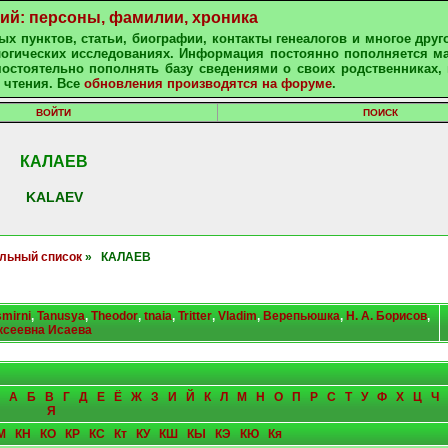
ний: персоны, фамилии, хроника
х пунктов, статьи, биографии, контакты генеалогов и многое друг
алогических исследованиях. Информация постоянно пополняется м
остоятельно пополнять базу сведениями о своих родственниках, 
 чтения. Все
обновления производятся на форуме
.
ВОЙТИ
ПОИСК
КАЛАЕВ
KALAEV
льный список
» КАЛАЕВ
smirni
,
Tanusya
,
Theodor
,
tnaia
,
Tritter
,
Vladim
,
Верепьюшка
,
Н. А. Борисов
,
ксеевна Исаева
А
Б
В
Г
Д
Е
Ё
Ж
З
И
Й
К
Л
М
Н
О
П
Р
С
Т
У
Ф
Х
Ц
Ч
Я
М
КН
КО
КР
КС
Кт
КУ
КШ
КЫ
КЭ
КЮ
Кя