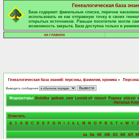
Генеалогическая база зна
База содержит фамильные списки, перечни населенны
использовать ее как отправную точку в своих гене
открытых источников. Раньше посетители могли сам
возможность закрыта. База доступна только в режиме
НА ГЛАВНУЮ
Генеалогическая база знаний: персоны, фамилии, хроника
»
Персона
Выводить сообщения
Модераторы:
Belolika
,
galinak_new
,
Leonid-sh
,
nmash
,
Popova
,
shirsin
,
Наталья Але
Ответить
&
1
A
B
C
D
E
F
G
H
i
J
k
L
M
N
O
P
R
S
T
v
W
Y
Z
ка
Кв
КЕ
КЖ
КЗ
КИ
КЛ
К