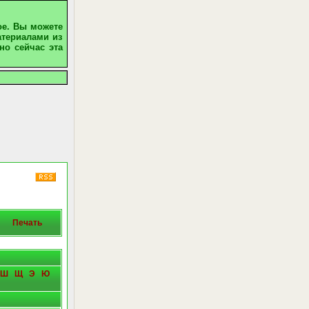
ое. Вы можете
атериалами из
но сейчас эта
Печать
Ш
Щ
Э
Ю