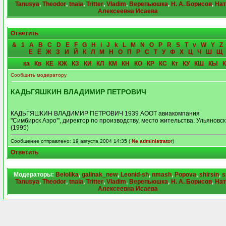
Tanusya
,
Theodor
,
tnaia
,
Tritter
,
Vladim
,
Верепьюшка
,
Н. А. Борисов
,
Нат
Алексеевна Исаева
Ответить
&
1
A
B
C
D
E
F
G
H
i
J
k
L
M
N
O
P
R
S
T
v
W
Y
Z
Е
Ё
Ж
З
И
Й
К
Л
М
Н
О
П
Р
С
Т
У
Ф
Х
Ц
Ч
Ш
Щ
ка
Кв
КЕ
КЖ
КЗ
КИ
КЛ
КМ
КН
КО
КР
КС
Кт
КУ
КШ
КЫ
Сообщить модератору
КАДЬГЯШКИН ВЛАДИМИР ПЕТРОВИЧ
КАДЬГЯШКИН ВЛАДИМИР ПЕТРОВИЧ 1939 АООТ авиакомпания
"Симбирск Аэро'", директор по производству, место жительства: Ульяновск
(1995)
Сообщение отправлено: 19 августа 2004 14:35 (
Ne administrator
)
Ответить
Модераторы:
Belolika
,
galinak_new
,
Leonid-sh
,
nmash
,
Popova
,
shirsin
,
s
Tanusya
,
Theodor
,
tnaia
,
Tritter
,
Vladim
,
Верепьюшка
,
Н. А. Борисов
,
Нат
Алексеевна Исаева