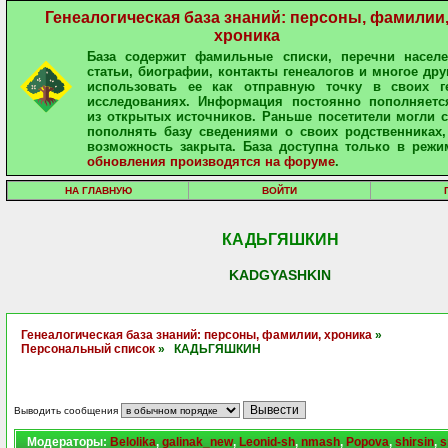
Генеалогическая база знаний: персоны, фамилии
хроника
База содержит фамильные списки, перечни населе
статьи, биографии, контакты генеалогов и многое дру
использовать ее как отправную точку в своих ге
исследованиях. Информация постоянно пополняетс
из открытых источников. Раньше посетители могли 
пополнять базу сведениями о своих родственниках,
возможность закрыта. База доступна только в режи
обновления производятся на форуме
.
НА ГЛАВНУЮ
ВОЙТИ
КАДЬГЯШКИН
KADGYASHKIN
Генеалогическая база знаний: персоны, фамилии, хроника
»
Персональный список
» КАДЬГЯШКИН
Выводить сообщения
Модераторы:
Belolika
,
galinak_new
,
Leonid-sh
,
nmash
,
Popova
,
shirsin
,
s