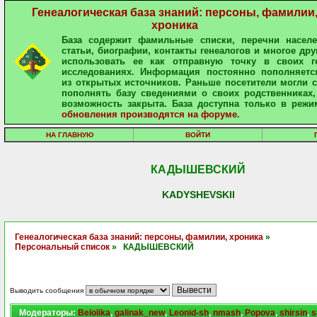
Генеалогическая база знаний: персоны, фамилии
хроника
База содержит фамильные списки, перечни населе
статьи, биографии, контакты генеалогов и многое дру
использовать ее как отправную точку в своих ге
исследованиях. Информация постоянно пополняетс
из открытых источников. Раньше посетители могли 
пополнять базу сведениями о своих родственниках,
возможность закрыта. База доступна только в режи
обновления производятся на форуме
.
НА ГЛАВНУЮ
ВОЙТИ
КАДЫШЕВСКИЙ
KADYSHEVSKII
Генеалогическая база знаний: персоны, фамилии, хроника
»
Персональный список
» КАДЫШЕВСКИЙ
Выводить сообщения
Модераторы:
Belolika
,
galinak_new
,
Leonid-sh
,
nmash
,
Popova
,
shirsin
,
s