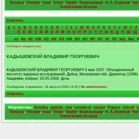
Tanusya
,
Theodor
,
tnaia
,
Tritter
,
Vladim
,
Верепьюшка
,
Н. А. Борисов
,
Нат
Алексеевна Исаева
Ответить
&
1
A
B
C
D
E
F
G
H
i
J
k
L
M
N
O
P
R
S
T
v
W
Y
Z
Е
Ё
Ж
З
И
Й
К
Л
М
Н
О
П
Р
С
Т
У
Ф
Х
Ц
Ч
Ш
Щ
ка
Кв
КЕ
КЖ
КЗ
КИ
КЛ
КМ
КН
КО
КР
КС
Кт
КУ
КШ
КЫ
Сообщить модератору
КАДЫШЕВСКИЙ ВЛАДИМИР ГЕОРГИЕВИЧ
КАДЫШЕВСКИЙ ВЛАДИМИР ГЕОРГИЕВИЧ 5 мая 1937. Объединенный
институт ядерных исследований, Дубна, Московская обл. Директор (1998).
Академик, избран: 26.05.2000. Дочь
Сообщение отправлено: 19 августа 2004 14:35 (
Ne administrator
)
Ответить
Модераторы:
Belolika
,
galinak_new
,
Leonid-sh
,
nmash
,
Popova
,
shirsin
,
s
Tanusya
,
Theodor
,
tnaia
,
Tritter
,
Vladim
,
Верепьюшка
,
Н. А. Борисов
,
Нат
Алексеевна Исаева