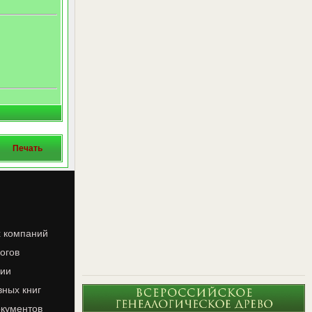
Печать
х компаний
огов
ции
вных книг
окументов