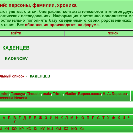
ний: персоны, фамилии, хроника
х пунктов, статьи, биографии, контакты генеалогов и многое друг
алогических исследованиях. Информация постоянно пополняется м
остоятельно пополнять базу сведениями о своих родственниках, 
 чтения. Все
обновления производятся на форуме
.
ВОЙТИ
ПОИСК
КАДЕНЦЕВ
KADENCEV
льный список
» КАДЕНЦЕВ
smirni
,
Tanusya
,
Theodor
,
tnaia
,
Tritter
,
Vladim
,
Верепьюшка
,
Н. А. Борисов
,
ксеевна Исаева
А
Б
В
Г
Д
Е
Ё
Ж
З
И
Й
К
Л
М
Н
О
П
Р
С
Т
У
Ф
Х
Ц
Ч
Я
М
КН
КО
КР
КС
Кт
КУ
КШ
КЫ
КЭ
КЮ
Кя