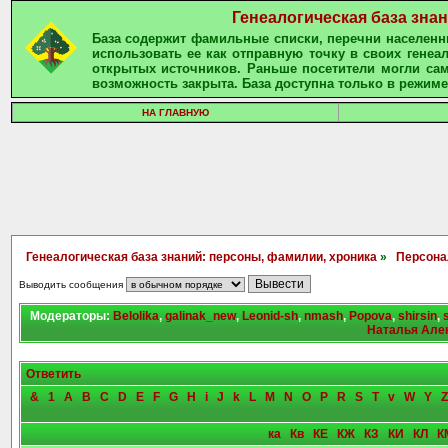
Генеалогическая база зна
База содержит фамильные списки, перечни населенны
использовать ее как отправную точку в своих гене
открытых источников. Раньше посетители могли сам
возможность закрыта. База доступна только в режиме
НА ГЛАВНУЮ
Генеалогическая база знаний: персоны, фамилии, хроника
»
Персона
Выводить сообщения
Модераторы:
Belolika
,
galinak_new
,
Leonid-sh
,
nmash
,
Popova
,
shirsin
,
Наталья Але
Ответить
&
1
A
B
C
D
E
F
G
H
i
J
k
L
M
N
O
P
R
S
T
v
W
Y
Z
ка
Кв
КЕ
КЖ
КЗ
КИ
КЛ
К