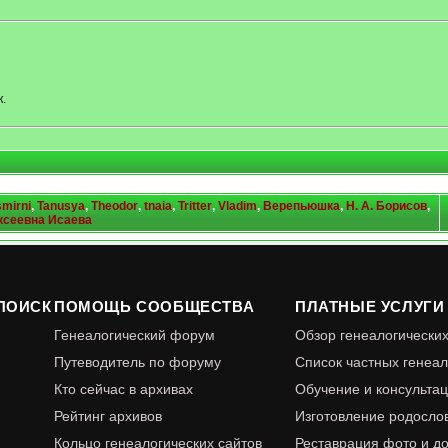
.
smirni
,
Tanusya
,
Theodor
,
tnaia
,
Tritter
,
Vladim
,
Верепьюшка
,
Н. А. Борисов
,
ксеевна Исаева
ПОИСК
ПОМОЩЬ СООБЩЕСТВА
ПЛАТНЫЕ УСЛУГИ
Генеалогический форум
Обзор генеалогически
Путеводитель по форуму
Список частных генеал
Кто сейчас в архивах
Обучение и консульта
Рейтинг архивов
Изготовление родосло
Кольцо генеалогических сайтов
Реставрация фото и д