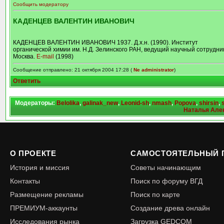
Сообщить модератору
КАДЕНЦЕВ ВАЛЕНТИН ИВАНОВИЧ
КАДЕНЦЕВ ВАЛЕНТИН ИВАНОВИЧ 1937. Д.х.н. (1990). Институт
органической химии им. Н.Д. Зелинского РАН, ведущий научный сотрудник
Москва.
E-mail
(1998)
Сообщение отправлено: 21 октября 2004 17:28 (
Ne administrator
)
Ответить
Модераторы:
Belolika
,
galinak_new
,
Leonid-sh
,
nmash
,
Popova
,
shirsin
,
Наталья Але
О ПРОЕКТЕ
САМОСТОЯТЕЛЬНЫЙ 
История и миссия
Советы начинающим
Контакты
Поиск по форуму ВГД
Размещение рекламы
Поиск по карте
ПРЕМИУМ-аккаунты
Создание древа онлайн
Исследования рынка
Загрузка GEDCOM