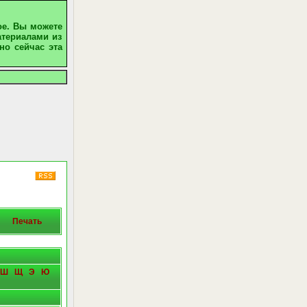
ое. Вы можете
атериалами из
но сейчас эта
Печать
Ш
Щ
Э
Ю