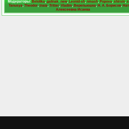
Модераторы:
Belolika
,
galinak_new
,
Leonid-sh
,
nmash
,
Popova
,
shirsin
,
s
Tanusya
,
Theodor
,
tnaia
,
Tritter
,
Vladim
,
Верепьюшка
,
Н. А. Борисов
,
Нат
Алексеевна Исаева