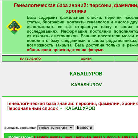
Генеалогическая база знаний: персоны, фамилии
хроника
База содержит фамильные списки, перечни населе
статьи, биографии, контакты генеалогов и многое дру
использовать ее как отправную точку в своих ге
исследованиях. Информация постоянно пополняетс
из открытых источников. Раньше посетители могли 
пополнять базу сведениями о своих родственниках,
возможность закрыта. База доступна только в режи
обновления производятся на форуме
.
НА ГЛАВНУЮ
ВОЙТИ
КАБАШУРОВ
KABASHUROV
Генеалогическая база знаний: персоны, фамилии, хроник
Персональный список
» КАБАШУРОВ
Выводить сообщения
Модераторы:
Belolika
,
galinak_new
,
Leonid-sh
,
nmash
,
Popova
,
shirsin
,
s