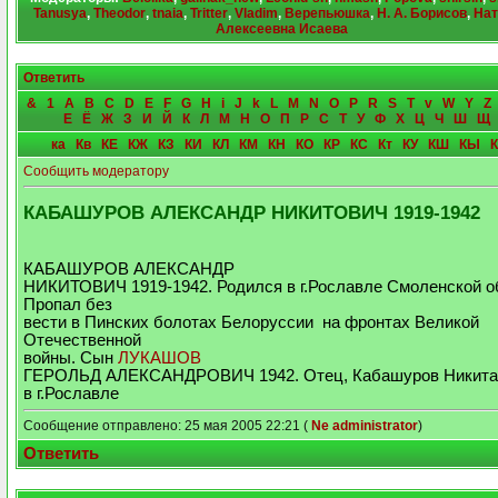
Tanusya
,
Theodor
,
tnaia
,
Tritter
,
Vladim
,
Верепьюшка
,
Н. А. Борисов
,
Нат
Алексеевна Исаева
Ответить
&
1
A
B
C
D
E
F
G
H
i
J
k
L
M
N
O
P
R
S
T
v
W
Y
Z
Е
Ё
Ж
З
И
Й
К
Л
М
Н
О
П
Р
С
Т
У
Ф
Х
Ц
Ч
Ш
Щ
ка
Кв
КЕ
КЖ
КЗ
КИ
КЛ
КМ
КН
КО
КР
КС
Кт
КУ
КШ
КЫ
Сообщить модератору
КАБАШУРОВ АЛЕКСАНДР НИКИТОВИЧ 1919-1942
КАБАШУРОВ АЛЕКСАНДР
НИКИТОВИЧ 1919-1942. Родился в г.Рославле Смоленской о
Пропал без
вести в Пинских болотах Белоруссии на фронтах Великой
Отечественной
войны. Сын
ЛУКАШОВ
ГЕРОЛЬД АЛЕКСАНДРОВИЧ 1942. Отец, Кабашуров Никита, 
в г.Рославле
Сообщение отправлено: 25 мая 2005 22:21 (
Ne administrator
)
Ответить