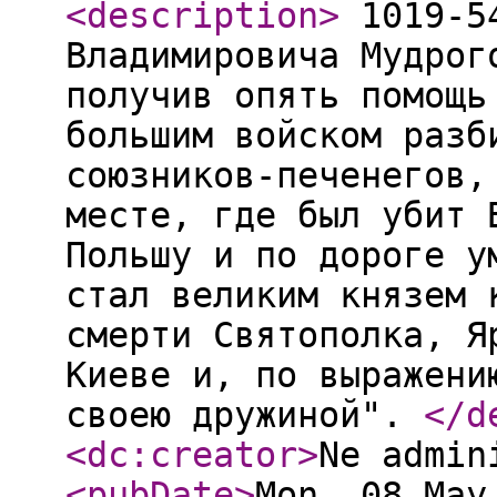
<description
>
1019-54
Владимировича Мудрог
получив опять помощь
большим войском разб
союзников-печенегов,
месте, где был убит 
Польшу и по дороге у
стал великим князем 
смерти Святополка, Я
Киеве и, по выражени
своею дружиной".
</d
<dc:creator
>
Ne admin
<pubDate
>
Mon, 08 May