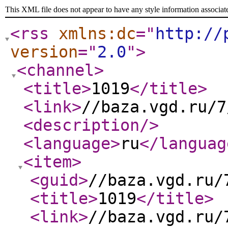
This XML file does not appear to have any style information associat
<rss
xmlns:dc
="
http://
version
="
2.0
"
>
<channel
>
<title
>
1019
</title
>
<link
>
//baza.vgd.ru/7
<description
/>
<language
>
ru
</languag
<item
>
<guid
>
//baza.vgd.ru/
<title
>
1019
</title
>
<link
>
//baza.vgd.ru/