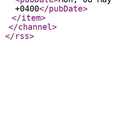
+0400
</pubDate
>
</item
>
</channel
>
</rss
>