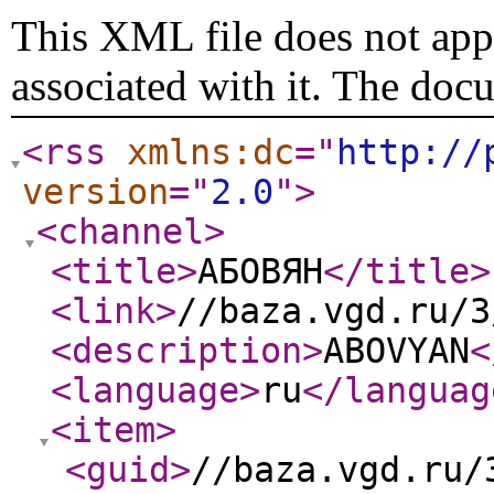
This XML file does not appe
associated with it. The doc
<rss
xmlns:dc
="
http://
version
="
2.0
"
>
<channel
>
<title
>
АБОВЯН
</title
>
<link
>
//baza.vgd.ru/3
<description
>
ABOVYAN
<
<language
>
ru
</languag
<item
>
<guid
>
//baza.vgd.ru/