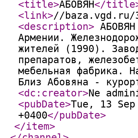
<title
>
АБОВЯН
</title
<link
>
//baza.vgd.ru/
<description
>
АБОВЯН 
Армении. Железнодоро
жителей (1990). Заво
препаратов, железобе
мебельная фабрика. Н
Близ Абовяна - куро
<dc:creator
>
Ne admin
<pubDate
>
Tue, 13 Sep
+0400
</pubDate
>
</item
>
</channel
>