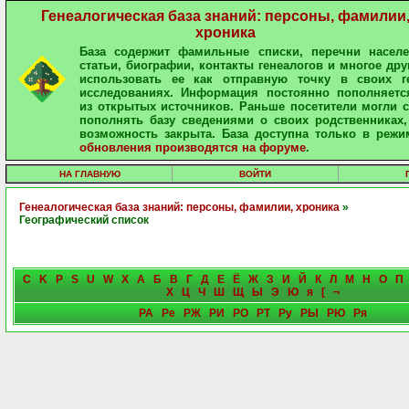
Генеалогическая база знаний: персоны, фамилии
хроника
База содержит фамильные списки, перечни населе
статьи, биографии, контакты генеалогов и многое дру
использовать ее как отправную точку в своих ге
исследованиях. Информация постоянно пополняетс
из открытых источников. Раньше посетители могли 
пополнять базу сведениями о своих родственниках,
возможность закрыта. База доступна только в режи
обновления производятся на форуме
.
НА ГЛАВНУЮ
ВОЙТИ
Генеалогическая база знаний: персоны, фамилии, хроника
»
Географический список
C
K
P
S
U
W
X
А
Б
В
Г
Д
Е
Ё
Ж
З
И
Й
К
Л
М
Н
О
П
Х
Ц
Ч
Ш
Щ
Ы
Э
Ю
я
[
¬
РА
Ре
РЖ
РИ
РО
РТ
Ру
РЫ
РЮ
Ря