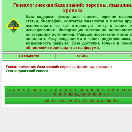
Генеалогическая база знаний: персоны, фамилии
хроника
База содержит фамильные списки, перечни населе
статьи, биографии, контакты генеалогов и многое дру
использовать ее как отправную точку в своих ге
исследованиях. Информация постоянно пополняетс
из открытых источников. Раньше посетители могли 
пополнять базу сведениями о своих родственниках,
возможность закрыта. База доступна только в режи
обновления производятся на форуме
.
НА ГЛАВНУЮ
ВОЙТИ
Генеалогическая база знаний: персоны, фамилии, хроника
»
Географический список
C
K
P
S
U
W
X
А
Б
В
Г
Д
Е
Ё
Ж
З
И
Й
К
Л
М
Н
О
П
Х
Ц
Ч
Ш
Щ
Ы
Э
Ю
я
[
¬
РА
Ре
РЖ
РИ
РО
РТ
Ру
РЫ
РЮ
Ря