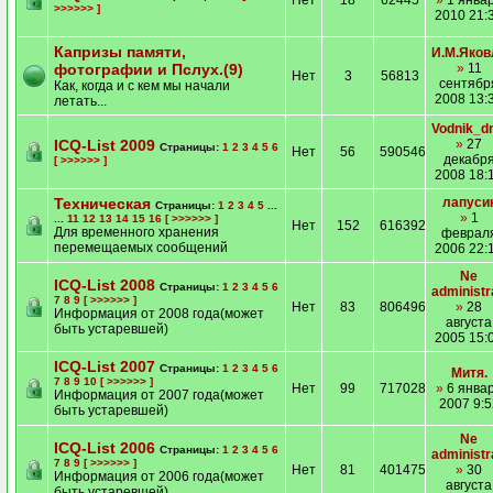
Нет
18
62445
»
1 янва
>>>>>> ]
2010 21:
Капризы памяти,
И.М.Яков
фотографии и Пслух.(9)
»
11
Нет
3
56813
сентябр
Как, когда и с кем мы начали
2008 13:
летать...
Vodnik_d
ICQ-List 2009
»
27
Страницы:
1
2
3
4
5
6
Нет
56
590546
декабр
[ >>>>>> ]
2008 18:
Техническая
лапуси
Страницы:
1
2
3
4
5
...
»
1
...
11
12
13
14
15
16
[ >>>>>> ]
Нет
152
616392
Для временного хранения
феврал
перемещаемых сообщений
2006 22:
Ne
ICQ-List 2008
Страницы:
1
2
3
4
5
6
administr
7
8
9
[ >>>>>> ]
Нет
83
806496
»
28
Информация от 2008 года(может
августа
быть устаревшей)
2005 15:
ICQ-List 2007
Страницы:
1
2
3
4
5
6
Митя.
7
8
9
10
[ >>>>>> ]
Нет
99
717028
»
6 янва
Информация от 2007 года(может
2007 9:5
быть устаревшей)
Ne
ICQ-List 2006
Страницы:
1
2
3
4
5
6
administr
7
8
9
[ >>>>>> ]
Нет
81
401475
»
30
Информация от 2006 года(может
августа
быть устаревшей)