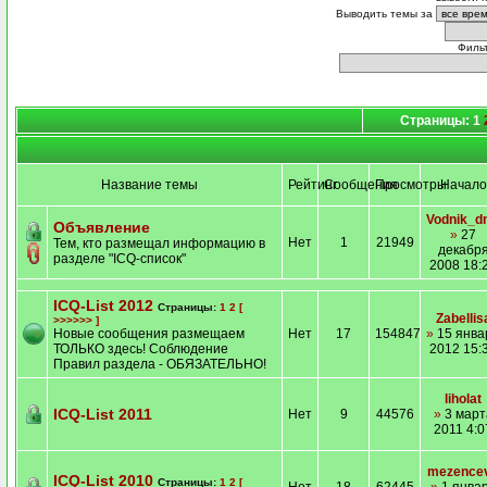
Выводить темы за
Филь
Страницы: 1
Название темы
Рейтинг
Сообщения
Просмотры
Начало
Vodnik_d
Объявление
»
27
Нет
1
21949
Тем, кто размещал информацию в
декабр
разделе "ICQ-список"
2008 18:
ICQ-List 2012
Страницы:
1
2
[
Zabellis
>>>>>> ]
Новые сообщения размещаем
Нет
17
154847
»
15 янва
ТОЛЬКО здесь! Соблюдение
2012 15:
Правил раздела - ОБЯЗАТЕЛЬНО!
liholat
ICQ-List 2011
Нет
9
44576
»
3 март
2011 4:0
mezence
ICQ-List 2010
Страницы:
1
2
[