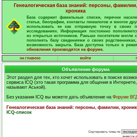
Генеалогическая база знаний: персоны, фамилии
хроника
База содержит фамильные списки, перечни населе
статьи, биографии, контакты генеалогов и многое дру
использовать ее как отправную точку в своих ге
исследованиях. Информация постоянно пополняетс
из открытых источников. Раньше посетители могли 
пополнять базу сведениями о своих родственниках,
возможность закрыта. База доступна только в режи
обновления производятся на форуме
.
НА ГЛАВНУЮ
ВОЙТИ
Объявление форума
Этот раздел для тех, кто хочет использовать в поиске возм
сервиса ICQ (это такая программа для общения в Интернете,
называют Аськой).
Без указания ICQ вы можете дать объявление на
Форуме ВГ
Генеалогическая база знаний: персоны, фамилии, хроник
ICQ-список
Сортировать темы по
вывести 