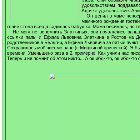
удовольствием поддавал
Адочке удовольствие. Алик
Он ценил в маме непосре
маминого рождения гостей
главе стола всегда садилась бабушка. Мама бесилась, но т
Не могу не вспомнить Златкиных, они появлялись раньш
ссылки папы и Ефима Львовича Златкина в Ростов на Дон
родственников в Бельгии, а Ефима Львовича за пятый пункт 
Сохранилось моё письмо папе (с Мишкиной припиской). Я бы
времени. Уменьшено раза в 2, примерно. Как учили нас писа
Теперь и не помнит об этом никто... А ошибок-то, ошибок-то 