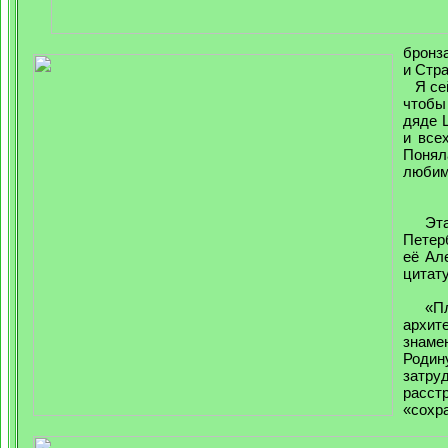
бронз
и Стра
Я сей
чтобы
дяде 
и все
Понял
любим
Эта ф
Петер
её Ал
цитату
«Плем
архит
знамен
Роди
затру
расс
«сохр