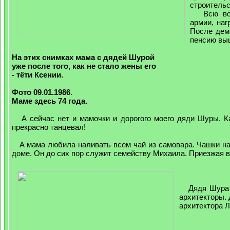
строительс
Всю войн
армии, на
После демо
пенсию выш
На этих снимках мама с дядей Шурой
уже после того, как не стало жены его
- тёти Ксении.
Фото 09.01.1986.
Маме здесь 74 года.
А сейчас нет и мамочки и дорогого моего дяди Шуры. Как
прекрасно танцевал!
А мама любила наливать всем чай из самовара. Чашки на
доме. Он до сих пор служит семейству Михаила. Приезжая в
Дядя Шура и 
архитекторы.
архитектора Л