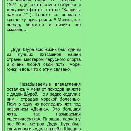
1927
году снята семья бабушки и
дедушки (фото в статье "Капризы
памяти 1" ). Только вот перила к
крылечку пристроили. А Мишка, как
всегда, вертится и личико его
смазано…
Дядя Шура всю жизнь был одним
из лучших яхтсменов нашей
страны, мастером парусного спорта
и очень любил свои яхты, море,
гонки и всё, что с этим связано.
Незабываемые впечатления
остались у меня от походов на яхте
с дядей Шурой. Но я редко ходила с
ним - страдаю морской болезнью.
Помню одну из последних яхт под
названием «Двина». Это большая
яхта, так называемая
«шестидесятка». Площадь паруса у
нее 60 кв. метров. Дядя Шура был
капитаном и ходил на ней в Швецию