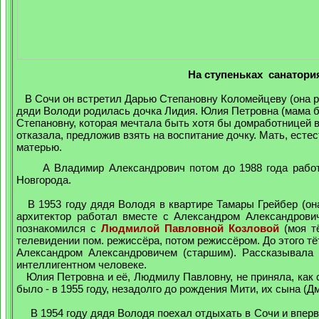
На ступеньках санатор
В Сочи он встретил Дарью Степановну Коломейцеву (она рабо
дяди Володи родилась дочка Лидия. Юлия Петровна (мама 
Степановну, которая мечтала быть хотя бы домработницей 
отказала, предложив взять на воспитание дочку. Мать, есте
матерью.
А Владимир Александрович потом до 1988 года работал в
Новгорода.
В 1953 году дядя Володя в квартире Тамары Грейбер (он
архитектор работал вместе с Александром Александрович
познакомился с
Людмилой Павловной Козловой
(моя т
телевидении пом. режиссёра, потом режиссёром. До этого тё
Александром Александровичем (старшим). Рассказывала 
интеллигентном человеке.
Юлия Петровна и её, Людмилу Павловну, не приняла, как с
было - в 1955 году, незадолго до рождения Мити, их сына 
В 1954 году дядя Володя поехал отдыхать в Сочи и впервы