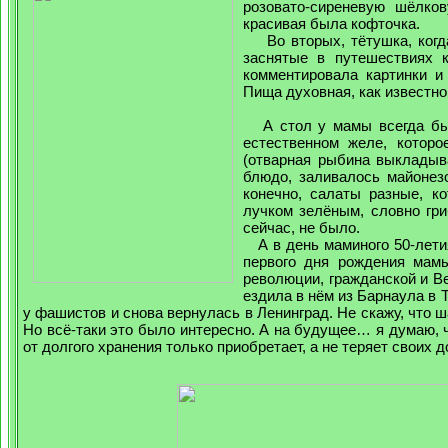
розовато-сиреневую шёлко
красивая была кофточка.
Во вторых, тётушка, когда
заснятые в путешествиях 
комментировала картинки и
Пища духовная, как известно,
А стол у мамы всегда был
естественном желе, которо
(отварная рыбина выкладыв
блюдо, заливалось майонез
конечно, салаты разные, к
лучком зелёным, словно гриб
сейчас, не было.
А в день маминого 50-летия
первого дня рождения мам
революции, гражданской и В
ездила в нём из Барнаула в 
у фашистов и снова вернулась в Ленинград. Не скажу, что
Но всё-таки это было интересно. А на будущее… я думаю, ч
от долгого хранения только приобретает, а не теряет своих 