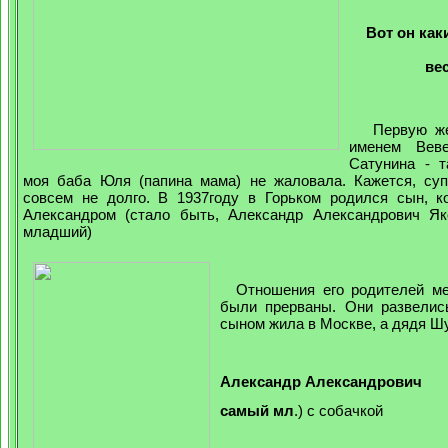
Вот он как
ве
Первую жен
именем Вев
Сатунина - т
моя баба Юля (папина мама) не жаловала. Кажется,
су
совсем не долго. В 1937году в Горьком родился сын, к
Александром (стало быть, Александр Александрович Як
младший)
Отношения его родителей ме
были прерваны. Они развелись
сыном жила в Москве, а дядя Шу
Александр Александрович
самый мл
.) с собачкой