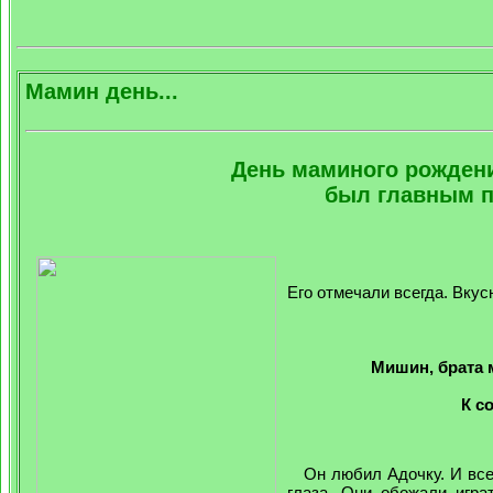
Мамин день...
День маминого рождени
был главным п
Его отмечали всегда. Вкус
Мишин, брата 
К с
Он любил Адочку. И всегд
глаза. Они обожали игра