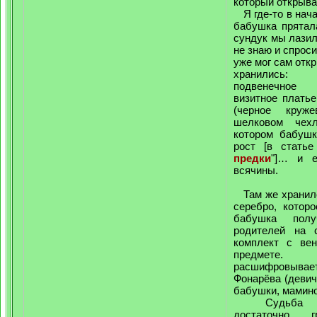
который открыва
Я где-то в нача
бабушка прятал
сундук мы лазил
не знаю и спроси
уже мог сам откр
хранились
подвенечное
визитное плать
(черное круж
шелковом чех
котором бабушк
рост [в статье
предки
"]… и е
всячины.
Там же хранило
серебро, котор
бабушка пол
родителей на 
комплект с ве
предмете. 
расшифровыв
Фонарёва (деви
бабушки, мамин
Судьба это
достаточно г