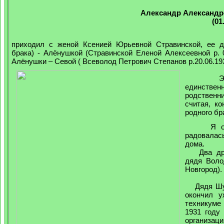
Александр Александр
(01
приходил с женой Ксенией Юрьевной Стравинской, ее д
брака) - Алёнушкой (Стравинской Еленой Алексеевной р. 
Алёнушки – Севой ( Всеволод Петрович Степанов р.20.06.193
Это с
единстве
родственни
считая, к
родного бр
Я очен
радовалас
дома.
Два друг
дядя Воло
Новгород).
Дядя Шура
окончил у
техникуме 
1931 году
организаци