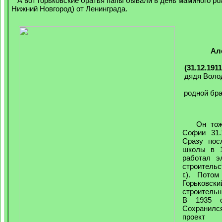
А вот горьковские братья папы бывали в день маминого рож
Нижний Новгород) от Ленинграда.
Ал
(31.12.1911
дядя Волод
родной бра
Он тоже
Софии 31.1
Сразу пос
школы в 1
работал э
строительс
г.). Пото
Горьковски
строительн
В 1935 о
Сохранилс
проект 