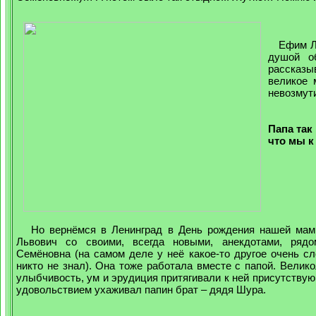
Ефим Льв
душой о
рассказ
великое 
невозмут
Папа так
что мы к
Но вернёмся в Ленинград в День рождения нашей мам
Львович со своими, всегда новыми, анекдотами, ряд
Семёновна (на самом деле у неё какое-то другое очень сл
никто не знал). Она тоже работала вместе с папой. Велик
улыбчивость, ум и эрудиция притягивали к ней присутствую
удовольствием ухаживал папин брат – дядя Шура.