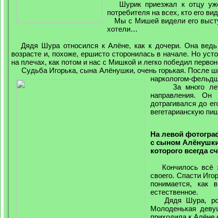
Шурик приезжал к отцу уже п
потребителя на всех, кто его ви
Мы с Мишей видели его выступ
хотели…
Дядя Шура относился к Алёне, как к дочери. Она ведь у
возрасте и, похоже, ершисто сторонилась в начале. Но уст
на плечах, как потом и нас с Мишкой и легко победил перво
Судьба Игорька, сына Алёнушки, очень горькая. После шк
на
ркологом-фельдш
За много лет до
направления. Он
дотрагивался до ег
вегетарианскую пищ
На левой фотогра
с сыном Алёнушки
которого всегда с
Кончилось всё эт
своего. Спасти Иго
понимается, как 
естественное.
Дядя Шура, роди
Молоденькая девуш
приходила к Алёне 