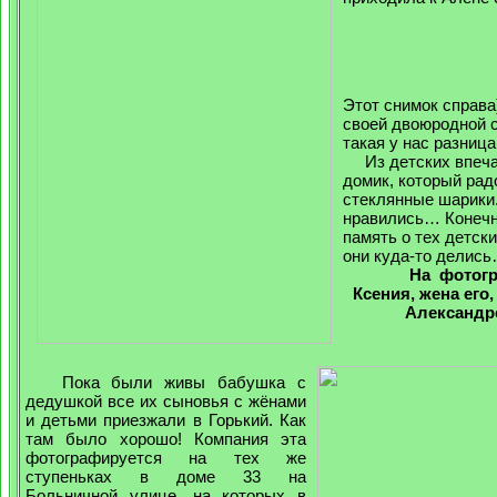
Этот снимок справа
своей двоюродной с
такая у нас разница
Из детских впечат
домик, который рад
стеклянные шарики.
нравились… Конечно
память о тех детск
они куда-то делись
На фотогр
Ксения, жена его
Александро
Пока были живы бабушка с
дедушкой все их сыновья с жёнами
и детьми приезжали в Горький. Как
там было х
орошо! Компания эта
фотографируется на тех же
ступеньках в доме 33 на
Больничной улице, на которых в