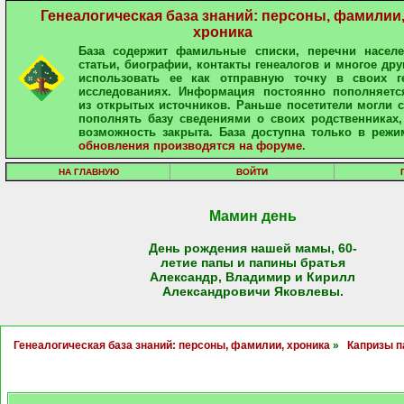
Генеалогическая база знаний: персоны, фамилии
хроника
База содержит фамильные списки, перечни населе
статьи, биографии, контакты генеалогов и многое дру
использовать ее как отправную точку в своих ге
исследованиях. Информация постоянно пополняетс
из открытых источников. Раньше посетители могли 
пополнять базу сведениями о своих родственниках,
возможность закрыта. База доступна только в режи
обновления производятся на форуме
.
НА ГЛАВНУЮ
ВОЙТИ
Мамин день
День рождения нашей мамы, 60-
летие папы и папины братья
Александр, Владимир и Кирилл
Александровичи Яковлевы.
Генеалогическая база знаний: персоны, фамилии, хроника
»
Капризы п