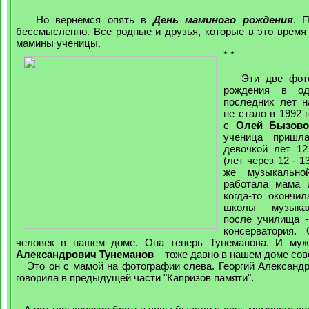
Но вернёмся опять в
День маминого рождения
. 
бессмысленно. Все родные и друзья, которые в это время
мамины ученицы.
* *
Эти две фотог
рождения в о
последних лет 
не стало в 1992 
с
Олей Бызово
ученица приш
девочкой лет 12
(лет через 12 - 1
же музыкально
работала мама 
когда-то окончи
школы – музыка
после училища -
консерватория.
человек в нашем доме. Она теперь Тунеманова. И му
Александрович Тунеманов
– тоже давно в нашем доме сов
Это он с мамой на фотографии слева. Георгий Александро
говорила в предыдущей части "Капризов памяти".