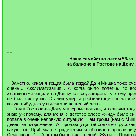
* *
Наше семейство летом 53-го
на балконе в Ростове на Дону..
Заметно, какая я тощая была тогда? Да и Мишка тоже оче
очень… Акклиматизация... А когда было полегче, по во
Златкиными ездили на Дон купаться, загорать. К этому в
не был так суров. Сталин умер и реабилитация была «не 
какую-нибудь еду и уезжали на целый день.
Там в Ростове-на-Дону я впервые поняла, что значит гадко
знаю уж почему, для меня в детстве слово «жид» было си
попала в очень неловкую ситуацию. Нам троим (нам с Миш
денег на мороженое. А продавщица (абсолютно русская
какую-то). Прибежав к родителям я обозвала продавщиц
Семеновне...)… А потом было так стыдно!.. Жутко… Помню 