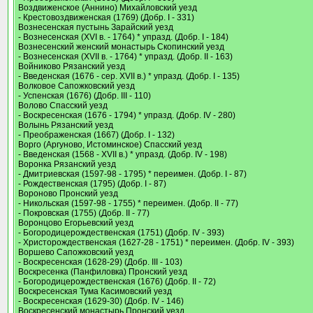
Воздвиженское (Аннино) Михайловский уезд
- Крестовоздвиженская (1769) (Добр. I - 331)
Вознесенская пустынь Зарайский уезд
- Вознесенская (XVI в. - 1764) * упразд. (Добр. I - 184)
Вознесенский женский монастырь Скопинский уезд
- Вознесенская (XVII в. - 1764) * упразд. (Добр. II - 163)
Войниково Рязанский уезд
- Введенская (1676 - сер. XVII в.) * упразд. (Добр. I - 135)
Волковое Сапожковский уезд
- Успенская (1676) (Добр. III - 110)
Волово Спасский уезд
- Воскресенская (1676 - 1794) * упразд. (Добр. IV - 280)
Волынь Рязанский уезд
- Преображенская (1667) (Добр. I - 132)
Ворго (Аргуново, Истоминское) Спасский уезд
- Введенская (1568 - XVII в.) * упразд. (Добр. IV - 198)
Воронка Рязанский уезд
- Дмитриевская (1597-98 - 1795) * переимен. (Добр. I - 87)
- Рождественская (1795) (Добр. I - 87)
Вороново Пронский уезд
- Никольская (1597-98 - 1755) * переимен. (Добр. II - 77)
- Покровская (1755) (Добр. II - 77)
Воронцово Егорьевский уезд
- Богородицерождественская (1751) (Добр. IV - 393)
- Христорождественская (1627-28 - 1751) * переимен. (Добр. IV - 393)
Воршево Сапожковский уезд
- Воскресенская (1628-29) (Добр. III - 103)
Воскресенка (Панфиловка) Пронский уезд
- Богородицерождественская (1676) (Добр. II - 72)
Воскресенская Тума Касимовский уезд
- Воскресенская (1629-30) (Добр. IV - 146)
Воскресенский монастырь Пронский уезд