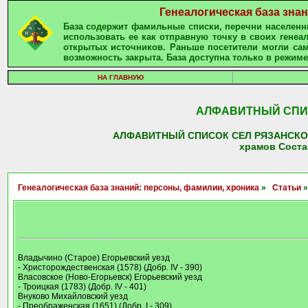
Генеалогическая база зна
База содержит фамильные списки, перечни населенны
использовать ее как отправную точку в своих гене
открытых источников. Раньше посетители могли сам
возможность закрыта. База доступна только в режиме
НА ГЛАВНУЮ
АЛФАВИТНЫЙ СПИС
АЛФАВИТНЫЙ СПИСОК СЕЛ РЯЗАНСКОЙ ГУ
храмов Соста
Генеалогическая база знаний: персоны, фамилии, хроника
»
Статьи
»
Владычино (Старое) Егорьевский уезд
- Христорождественская (1578) (Добр. IV - 390)
Власовское (Ново-Егорьевск) Егорьевский уезд
- Троицкая (1783) (Добр. IV - 401)
Внуково Михайловский уезд
- Преображенская (1651) (Добр. I - 309)