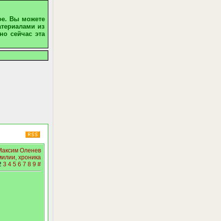
ое. Вы можете
атериалами из
но сейчас эта
Максим Оленев
милии, хроника
2
3
4
5
6
7
8
9
#