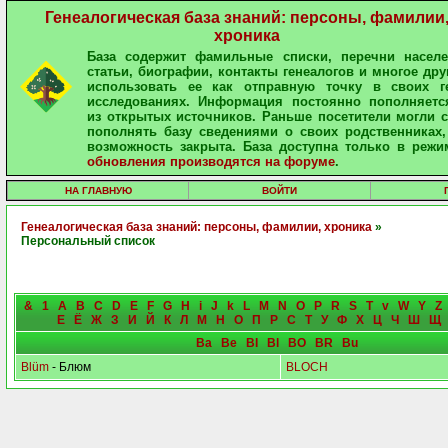
Генеалогическая база знаний: персоны, фамилии
хроника
База содержит фамильные списки, перечни населе
статьи, биографии, контакты генеалогов и многое дру
использовать ее как отправную точку в своих ге
исследованиях. Информация постоянно пополняетс
из открытых источников. Раньше посетители могли 
пополнять базу сведениями о своих родственниках,
возможность закрыта. База доступна только в режи
обновления производятся на форуме
.
НА ГЛАВНУЮ
ВОЙТИ
Генеалогическая база знаний: персоны, фамилии, хроника
»
Персональный список
&
1
A
B
C
D
E
F
G
H
i
J
k
L
M
N
O
P
R
S
T
v
W
Y
Z
Е
Ё
Ж
З
И
Й
К
Л
М
Н
О
П
Р
С
Т
У
Ф
Х
Ц
Ч
Ш
Щ
Ba
Be
BI
Bl
BO
BR
Bu
Blüm
- Блюм
BLOCH