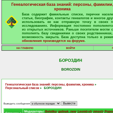
Генеалогическая база знаний: персоны, фамилии
хроника
База содержит фамильные списки, перечни населе
статьи, биографии, контакты генеалогов и многое дру
использовать ее как отправную точку в своих ге
исследованиях. Информация постоянно пополняетс
из открытых источников. Раньше посетители могли 
пополнять базу сведениями о своих родственниках,
возможность закрыта. База доступна только в режи
обновления производятся на форуме
.
НА ГЛАВНУЮ
ВОЙТИ
БОРОЗДИН
BOROZDIN
Генеалогическая база знаний: персоны, фамилии, хроника
»
Персональный список
» БОРОЗДИН
Выводить сообщения
Модераторы:
Belolika
,
galinak_new
,
Leonid-sh
,
nmash
,
Popo