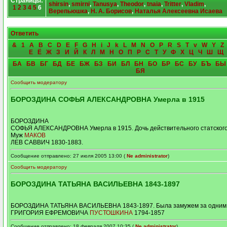
Страницы:
shirsin
,
smirni
,
Tanusya
,
Theodor
,
tnaia
,
Tritter
,
Vladim
,
1
2
3
4
5
6
Верепьюшка
,
Н. А. Борисов
,
Наталья Алексеевна Исаева
Ответить
&
1
A
B
C
D
E
F
G
H
i
J
k
L
M
N
O
P
R
S
T
v
W
Y
Z
Е
Ё
Ж
З
И
Й
К
Л
М
Н
О
П
Р
С
Т
У
Ф
Х
Ц
Ч
Ш
Щ
БА
БВ
БГ
БД
БЕ
БЖ
БЗ
БИ
БЛ
БН
БО
БР
БС
БУ
БЪ
БЫ
БЯ
Сообщить модератору
БОРОЗДИНА СОФЬЯ АЛЕКСАНДРОВНА Умерла в 1915
БОРОЗДИНА
СОФЬЯ АЛЕКСАНДРОВНА Умерла в 1915. Дочь действительного статского
Муж
МАКОВ
ЛЕВ САВВИЧ 1830-1883.
Сообщение отправлено: 27 июля 2005 13:00 (
Ne administrator
)
Сообщить модератору
БОРОЗДИНА ТАТЬЯНА ВАСИЛЬЕВНА 1843-1897
БОРОЗДИНА ТАТЬЯНА ВАСИЛЬЕВНА 1843-1897. Была замужем за одним 
ГРИГОРИЯ ЕФРЕМОВИЧА
ПУСТОШКИНА
1794-1857
Сообщение отправлено: 18 февраля 2007 10:35 (
Ne administrator
)