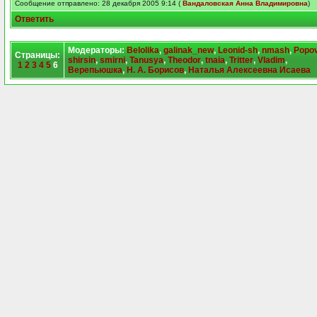
Сообщение отправлено: 28 декабря 2005 9:14 (
Вандаловская Анна Владимировна
)
Ответить
Модераторы:
Belolika
,
galinak_new
,
Leonid-sh
,
nmash
,
Popo
Страницы:
shirsin
,
smirni
,
Tanusya
,
Theodor
,
tnaia
,
Tritter
,
Vladim
,
1
2
3
4
5
6
Верепьюшка
,
Н. А. Борисов
,
Наталья Алексеевна Исаева