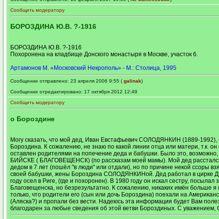
Сообщить модератору
БОРОЗДИНА Ю.В. ?-1916
БОРОЗДИНА Ю.В. ?-1916
Похоронена на кладбище Донского монастыря в Москве, участок 6.
Артамонов М. «Московский Некрополь» - М.: Столица, 1995
Сообщение отправлено: 23 апреля 2006 9:55 (
galinak
)
Сообщение отредактировано: 17 октября 2012 12:49
Сообщить модератору
о Бороздине
Могу сказать, что мой дед, Иван Евстафьевич СОЛОДЯНКИН (1889-1992),
Бороздина. К сожалению, не знаю по какой линии отца или матери, т.к. он
оставлен родителями на попечение деда и бабушки. Было это, возможно, 
БИЙСКЕ ( БЛАГОВЕЩЕНСК) (по рассказам моей мамы). Мой дед рассталс
дедом в 7 лет (пошёл "в люди" или отдали), но по причине некой ссоры в
своей бабушки, жены Бороздина СОЛОДЯНКИНой. Дед работал в цирке Ду
году осел в Риге, (где и похоронен). В 1980 году он искал сестру, посылал 
Благовещенска, но безрезультатно. К сожалению, никаких имён больше я 
только, что родители его (сын или дочь Бороздина) поехали на Американ
(Аляска?) и пропали без вести. Надеюсь эта информация будет Вам поле
благодарен за любые сведения об этой ветви Бороздиных. С уважением, С