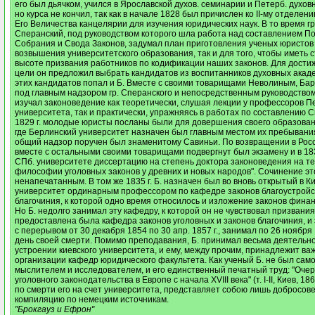
его был дьячком, учился в Ярославской духов. семинарии и Петерб. духов
но курса не кончил, так как в начале 1828 был причислен ко II-му отделе
Его Величества канцелярии для изучения юридических наук. В то время г
Сперанский, под руководством которого шла работа над составлением П
Собрания и Свода Законов, задумал план приготовления ученых юристов 
возвышения университетского образования, так и для того, чтобы иметь 
высоте призвания работников по кодификации наших законов. Для дости
цели он предложил выбрать кандидатов из воспитанников духовных акаде
этих кандидатов попал и Б. Вместе с своими товарищами Неволиным, Бар
под главным надзором гр. Сперанского и непосредственным руководством
изучал законоведение как теоретически, слушая лекции у профессоров П
университета, так и практически, упражняясь в работах по составлению С
1829 г. молодые юристы посланы были для довершения своего образовани
где Берлинский университет назначен был главным местом их пребывания
общий надзор поручен был знаменитому Савиньи. По возвращении в Росс
вместе с остальными своими товарищами подвергнут был экзамену и в 18
СПб. университете диссертацию на степень доктора законоведения на те
философии уголовных законов у древних и новых народов". Сочинение эт
ненапечатанным. В том же 1835 г. Б. назначен был во вновь открытый в К
университет ординарным профессором по кафедре законов благоустройс
благочиния, к которой одно время относилось и изложение законов финан
Но Б. недолго занимал эту кафедру, к которой он не чувствовал призвания.
предоставлена была кафедра законов уголовных и законов благочиния, и 
с перерывом от 30 декабря 1854 по 30 апр. 1857 г., занимал по 26 ноября 18
день своей смерти. Помимо преподавания, Б. принимал весьма деятельно
устроении киевского университета, и ему, между прочим, принадлежит ва
организации кафедр юридического факультета. Как ученый Б. не был са
мыслителем и исследователем, и его единственный печатный труд: "Очер
уголовного законодательства в Европе с начала XVIII века" (т. I-II, Киев, 1
по смерти его на счет университета, представляет собою лишь добросов
компиляцию по немецким источникам.
"Брокгауз и Ефрон"