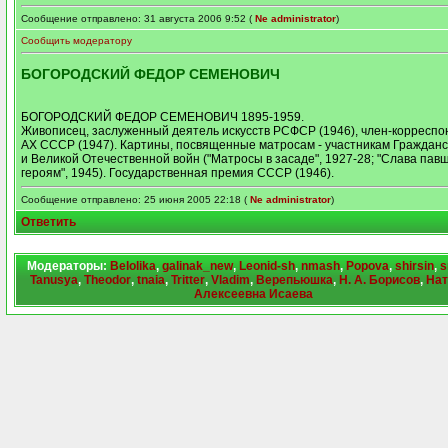
Сообщение отправлено: 31 августа 2006 9:52 (
Ne administrator
)
Сообщить модератору
БОГОРОДСКИЙ ФЕДОР СЕМЕНОВИЧ
БОГОРОДСКИЙ ФЕДОР СЕМЕНОВИЧ 1895-1959.
Живописец, заслуженный деятель искусств РСФСР (1946), член-корреспо
АХ СССР (1947). Картины, посвященные матросам - участникам Гражданс
и Великой Отечественной войн ("Матросы в засаде", 1927-28; "Слава пав
героям", 1945). Государственная премия СССР (1946).
Сообщение отправлено: 25 июня 2005 22:18 (
Ne administrator
)
Ответить
Модераторы:
Belolika
,
galinak_new
,
Leonid-sh
,
nmash
,
Popova
,
shirsin
,
s
Tanusya
,
Theodor
,
tnaia
,
Tritter
,
Vladim
,
Верепьюшка
,
Н. А. Борисов
,
Нат
Алексеевна Исаева