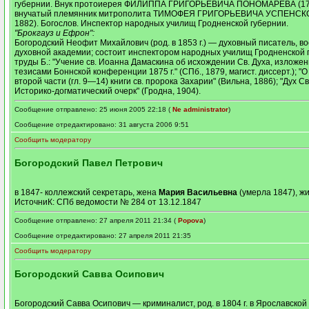
губернии. Внук протоиерея ФИЛИППА ГРИГОРЬЕВИЧА ПОНОМАРЕВА (178
внучатый племянник митрополита ТИМОФЕЯ ГРИГОРЬЕВИЧА УСПЕНСКО
1882). Богослов. Инспектор народных училищ Гродненской губернии.
"Брокгауз и Ефрон":
Богородский Неофит Михайлович (род. в 1853 г.) — духовный писатель, в
духовной академии; состоит инспектором народных училищ Гродненской г
труды Б.: "Учение св. Иоанна Дамаскина об исхождении Св. Духа, изложен
тезисами Боннской конференции 1875 г." (СПб., 1879, магист. диссерт.); "
второй части (гл. 9—14) книги св. пророка Захарии" (Вильна, 1886); "Дух С
Историко-догматический очерк" (Гродна, 1904).
Сообщение отправлено: 25 июня 2005 22:18 (
Ne administrator
)
Сообщение отредактировано: 31 августа 2006 9:51
Сообщить модератору
Богородский Павел Петрович
в 1847- коллежский секретарь, жена
Мария Васильевна
(умерла 1847), ж
ИсточниК: СПб ведомости № 284 от 13.12.1847
Сообщение отправлено: 27 апреля 2011 21:34 (
Popova
)
Сообщение отредактировано: 27 апреля 2011 21:35
Сообщить модератору
Богородский Савва Осипович
Богородский Савва Осипович — криминалист, род. в 1804 г. в Ярославской г