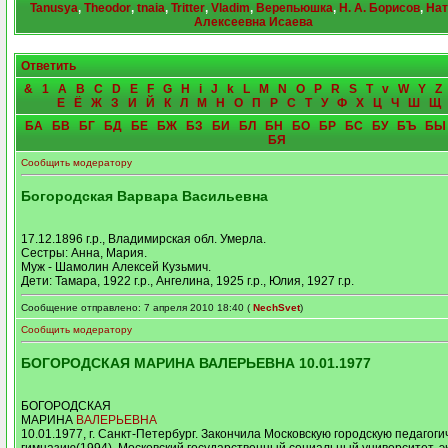
Tanusya
,
Theodor
,
tnaia
,
Tritter
,
Vladim
,
Верепьюшка
,
Н. А. Борисов
,
Нат
Алексеевна Исаева
Ответить
&
1
A
B
C
D
E
F
G
H
i
J
k
L
M
N
O
P
R
S
T
v
W
Y
Z
Е
Ё
Ж
З
И
Й
К
Л
М
Н
О
П
Р
С
Т
У
Ф
Х
Ц
Ч
Ш
Щ
БА
БВ
БГ
БД
БЕ
БЖ
БЗ
БИ
БЛ
БН
БО
БР
БС
БУ
БЪ
БЫ
БЯ
Сообщить модератору
Богородская Варвара Васильевна
17.12.1896 г.р., Владимирская обл. Умерла.
Сестры: Анна, Мария.
Муж - Шамолин Алексей Кузьмич.
Дети: Тамара, 1922 г.р., Ангелина, 1925 г.р., Юлия, 1927 г.р.
Сообщение отправлено: 7 апреля 2010 18:40 (
NechSvet
)
Сообщить модератору
БОГОРОДСКАЯ МАРИНА ВАЛЕРЬЕВНА 10.01.1977
БОГОРОДСКАЯ
МАРИНА
ВАЛЕРЬЕВНА
10.01.1977, г. Санкт-Петербург. Закончила Московскую городскую педагоги
гимназию(1994), Московский государственный социальный университет, э