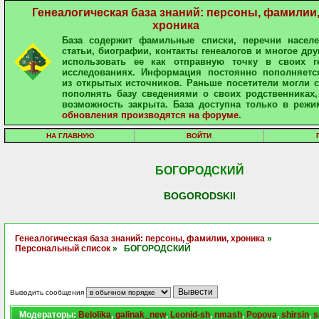
Генеалогическая база знаний: персоны, фамилии
хроника
База содержит фамильные списки, перечни населе
статьи, биографии, контакты генеалогов и многое дру
использовать ее как отправную точку в своих ге
исследованиях. Информация постоянно пополняетс
из открытых источников. Раньше посетители могли 
пополнять базу сведениями о своих родственниках,
возможность закрыта. База доступна только в режи
обновления производятся на форуме
.
НА ГЛАВНУЮ
ВОЙТИ
БОГОРОДСКИЙ
BOGORODSKII
Генеалогическая база знаний: персоны, фамилии, хроника
»
Персональный список
» БОГОРОДСКИЙ
Выводить сообщения
Модераторы:
Belolika
,
galinak_new
,
Leonid-sh
,
nmash
,
Popova
,
shirsin
,
s