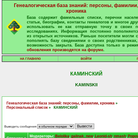
Генеалогическая база знаний: персоны, фамилии
хроника
База содержит фамильные списки, перечни населе
статьи, биографии, контакты генеалогов и многое дру
использовать ее как отправную точку в своих ге
исследованиях. Информация постоянно пополняетс
из открытых источников. Раньше посетители могли 
пополнять базу сведениями о своих родственниках,
возможность закрыта. База доступна только в режи
обновления производятся на форуме
.
НА ГЛАВНУЮ
ВОЙТИ
КАМИНСКИЙ
KAMINSKII
Генеалогическая база знаний: персоны, фамилии, хроника
»
Персональный список
» КАМИНСКИЙ
Выводить сообщения
Модераторы:
Belolika
,
galinak_new
,
Leonid-sh
,
nmash
,
Popo