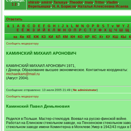
Страницы:
shirsin
,
smirni
,
Tanusya
,
Theodor
,
tnaia
,
Tritter
,
Vladim
,
1
2
3
Верепьюшка
,
Н. А. Борисов
,
Наталья Алексеевна Исаева
Ответить
&
1
A
B
C
D
E
F
G
H
i
J
k
L
M
N
O
P
R
S
T
v
W
Y
Z
Е
Ё
Ж
З
И
Й
К
Л
М
Н
О
П
Р
С
Т
У
Ф
Х
Ц
Ч
Ш
Щ
ка
Кв
КЕ
КЖ
КЗ
КИ
КЛ
КМ
КН
КО
КР
КС
Кт
КУ
КШ
КЫ
Сообщить модератору
КАМИНСКИЙ МИХАИЛ АРОНОВИЧ
КАМИНСКИЙ МИХАИЛ АРОНОВИЧ 1971,
г Донецк. Образование высшее экономическое. Контактные координаты:
michaelkam@mail.ru
(Август 2004).
Сообщение отправлено: 13 июля 2005 21:49 (
Ne administrator
)
Сообщить модератору
Каминский Павел Демьяновия
Родился в Польше. Мастер-стеклодув. Воевал на русско-финской войне.
Работал на Елинском стекольном заводе, на Пензенском стекольном заво
стекольном заводе имени Коминтерна в Могилеве.Умер в 1942/43 годах в 