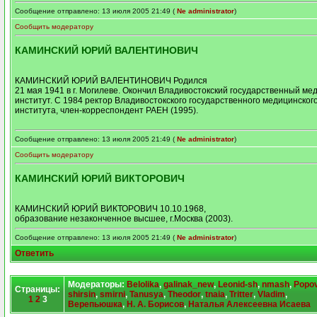
Сообщение отправлено: 13 июля 2005 21:49 (
Ne administrator
)
Сообщить модератору
КАМИНСКИЙ ЮРИЙ ВАЛЕНТИНОВИЧ
КАМИНСКИЙ ЮРИЙ ВАЛЕНТИНОВИЧ Родился
21 мая 1941 в г. Могилеве. Окончил Владивостокский государственный ме
институт. С 1984 ректор Владивостокского государственного медицинског
института, член-корреспондент РАЕН (1995).
Сообщение отправлено: 13 июля 2005 21:49 (
Ne administrator
)
Сообщить модератору
КАМИНСКИЙ ЮРИЙ ВИКТОРОВИЧ
КАМИНСКИЙ ЮРИЙ ВИКТОРОВИЧ 10.10.1968,
образование незаконченное высшее, г.Москва (2003).
Сообщение отправлено: 13 июля 2005 21:49 (
Ne administrator
)
Ответить
Модераторы:
Belolika
,
galinak_new
,
Leonid-sh
,
nmash
,
Popo
Страницы:
shirsin
,
smirni
,
Tanusya
,
Theodor
,
tnaia
,
Tritter
,
Vladim
,
1
2
3
Верепьюшка
,
Н. А. Борисов
,
Наталья Алексеевна Исаева