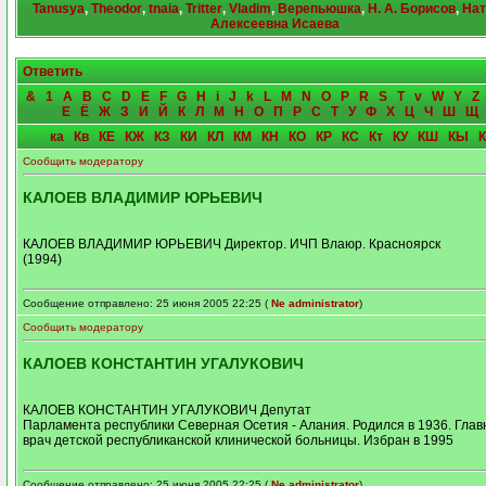
Tanusya
,
Theodor
,
tnaia
,
Tritter
,
Vladim
,
Верепьюшка
,
Н. А. Борисов
,
Нат
Алексеевна Исаева
Ответить
&
1
A
B
C
D
E
F
G
H
i
J
k
L
M
N
O
P
R
S
T
v
W
Y
Z
Е
Ё
Ж
З
И
Й
К
Л
М
Н
О
П
Р
С
Т
У
Ф
Х
Ц
Ч
Ш
Щ
ка
Кв
КЕ
КЖ
КЗ
КИ
КЛ
КМ
КН
КО
КР
КС
Кт
КУ
КШ
КЫ
Сообщить модератору
КАЛОЕВ ВЛАДИМИР ЮРЬЕВИЧ
КАЛОЕВ ВЛАДИМИР ЮРЬЕВИЧ Директор. ИЧП Влаюр. Красноярск
(1994)
Сообщение отправлено: 25 июня 2005 22:25 (
Ne administrator
)
Сообщить модератору
КАЛОЕВ КОНСТАНТИН УГАЛУКОВИЧ
КАЛОЕВ КОНСТАНТИН УГАЛУКОВИЧ Депутат
Парламента республики Северная Осетия - Алания. Родился в 1936. Гла
врач детской республиканской клинической больницы. Избран в 1995
Сообщение отправлено: 25 июня 2005 22:25 (
Ne administrator
)