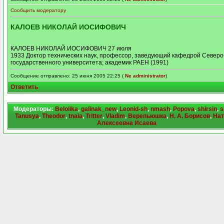
Сообщить модератору
КАЛОЕВ НИКОЛАЙ ИОСИФОВИЧ
КАЛОЕВ НИКОЛАЙ ИОСИФОВИЧ 27 июля
1933 Доктор технических наук, профессор, заведующий кафедрой Северо
государственного университета; академик РАЕН (1991)
Сообщение отправлено: 25 июня 2005 22:25 (
Ne administrator
)
Ответить
Модераторы:
Belolika
,
galinak_new
,
Leonid-sh
,
nmash
,
Popova
,
shirsin
,
s
Tanusya
,
Theodor
,
tnaia
,
Tritter
,
Vladim
,
Верепьюшка
,
Н. А. Борисов
,
Нат
Алексеевна Исаева