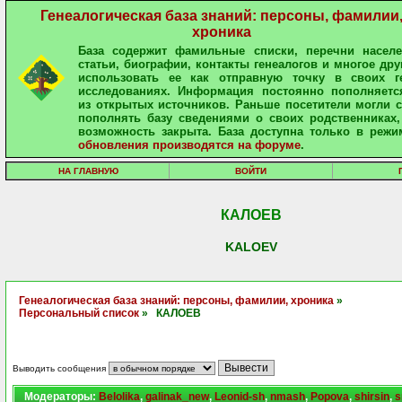
Генеалогическая база знаний: персоны, фамилии
хроника
База содержит фамильные списки, перечни населе
статьи, биографии, контакты генеалогов и многое дру
использовать ее как отправную точку в своих ге
исследованиях. Информация постоянно пополняетс
из открытых источников. Раньше посетители могли 
пополнять базу сведениями о своих родственниках,
возможность закрыта. База доступна только в режи
обновления производятся на форуме
.
НА ГЛАВНУЮ
ВОЙТИ
КАЛОЕВ
KALOEV
Генеалогическая база знаний: персоны, фамилии, хроника
»
Персональный список
» КАЛОЕВ
Выводить сообщения
Модераторы:
Belolika
,
galinak_new
,
Leonid-sh
,
nmash
,
Popova
,
shirsin
,
s