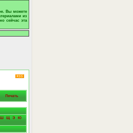
ое. Вы можете
атериалами из
но сейчас эта
Печать
Ш
Щ
Э
Ю