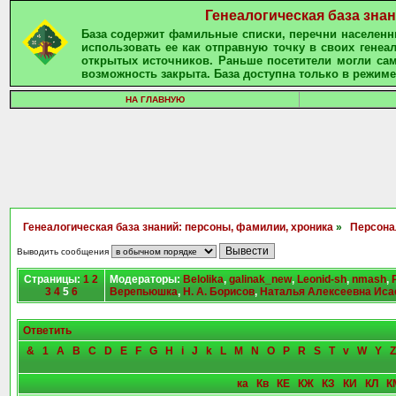
Генеалогическая база зна
База содержит фамильные списки, перечни населенны
использовать ее как отправную точку в своих гене
открытых источников. Раньше посетители могли сам
возможность закрыта. База доступна только в режиме
НА ГЛАВНУЮ
Генеалогическая база знаний: персоны, фамилии, хроника
»
Персона
Выводить сообщения
Страницы:
1
2
Модераторы:
Belolika
,
galinak_new
,
Leonid-sh
,
nmash
,
3
4
5
6
Верепьюшка
,
Н. А. Борисов
,
Наталья Алексеевна Иса
Ответить
&
1
A
B
C
D
E
F
G
H
i
J
k
L
M
N
O
P
R
S
T
v
W
Y
Z
ка
Кв
КЕ
КЖ
КЗ
КИ
КЛ
К