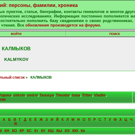
ний: персоны, фамилии, хроника
х пунктов, статьи, биографии, контакты генеалогов и многое друг
алогических исследованиях. Информация постоянно пополняется м
остоятельно пополнять базу сведениями о своих родственниках, 
 чтения. Все
обновления производятся на форуме
.
ВОЙТИ
ПОИСК
КАЛМЫКОВ
KALMYKOV
льный список
» КАЛМЫКОВ
Popova
,
shirsin
,
smirni
,
Tanusya
,
Theodor
,
tnaia
,
Tritter
,
Vladim
,
ева
А
Б
В
Г
Д
Е
Ё
Ж
З
И
Й
К
Л
М
Н
О
П
Р
С
Т
У
Ф
Х
Ц
Ч
Я
М
КН
КО
КР
КС
Кт
КУ
КШ
КЫ
КЭ
КЮ
Кя