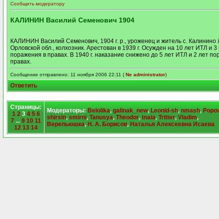
Сообщить модератору
КАЛИНИН Василий Семенович 1904
КАЛИНИН Василий Семенович, 1904 г. р., уроженец и житель с. Калинино 
Орловской обл., колхозник. Арестован в 1939 г. Осужден на 10 лет ИТЛ и 3
поражения в правах. В 1940 г. наказание снижено до 5 лет ИТЛ и 2 лет по
правах.
Сообщение отправлено: 11 ноября 2006 22:11 (
Ne administrator
)
Ответить
Страницы:
Модераторы:
Belolika
,
galinak_new
,
Leonid-sh
,
nmash
,
Popo
1
2
3
4
5
6
shirsin
,
smirni
,
Tanusya
,
Theodor
,
tnaia
,
Tritter
,
Vladim
,
7
...
9
10
11
Верепьюшка
,
Н. А. Борисов
,
Наталья Алексеевна Исаева
12
13
14