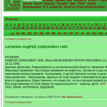
Модераторы:
Belolika
,
galinak_new
,
Leonid-sh
,
nmash
,
Popo
1
2
3
4
5
6
shirsin
,
smirni
,
Tanusya
,
Theodor
,
tnaia
,
Tritter
,
Vladim
,
7
...
9
10
11
Верепьюшка
,
Н. А. Борисов
,
Наталья Алексеевна Исаева
12
13
14
Ответить
&
1
A
B
C
D
E
F
G
H
i
J
k
L
M
N
O
P
R
S
T
v
W
Y
Z
Е
Ё
Ж
З
И
Й
К
Л
М
Н
О
П
Р
С
Т
У
Ф
Х
Ц
Ч
Ш
Щ
ка
Кв
КЕ
КЖ
КЗ
КИ
КЛ
КМ
КН
КО
КР
КС
Кт
КУ
КШ
КЫ
Сообщить модератору
КАЛИНИН АНДРЕЙ СЕМЕНОВИЧ 1900
КАЛИНИН
АНДРЕЙ СЕМЕНОВИЧ 1900. Жена МЕЛЬНИКОВА МАРИЯ ИВАНОВНА (21.0
16.11.1960,
деревня Денисово, Рамешковского р-на Калининской области). Фамилия 
Ивановны приемная. Настоящая фамилия не известна, так как ее отца п
революции репрессировали большевики. А детей приняли соседи и дали
свою фамилию – Мельниковы. Данные об отце Андрея Семеновича во вр
власти скрывались. Единственное, что известно, он был купцом первой ги
Все родственники по этой линии по национальности – карелы. Дети:
ЗОЯ
1941, ИВАН, АНТОНИНА, ЕВДОКИЯ.
Сообщение отправлено: 10 августа 2005 22:21 (
Ne administrator
)
Сообщить модератору